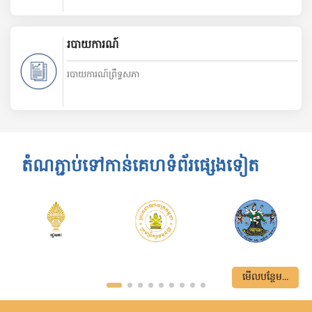
របាយការណ៍
របាយការណ៍ព្រឹទ្ធសភា
តំណភ្ជាប់ទៅកាន់គេហទំព័រផ្សេងទៀត
មើលបន្ថែម...