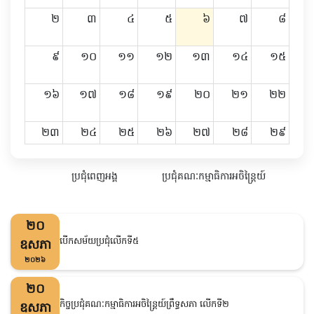
២
៣
៤
៥
៦
៧
៨
៩
១០
១១
១២
១៣
១៤
១៥
១៦
១៧
១៨
១៩
២០
២១
២២
២៣
២៤
២៥
២៦
២៧
២៨
២៩
៣០
៣១
១
២
៣
៤
៥
ប្រជុំពេញអង្គ
ប្រជុំគណៈកម្មាធិការអចិន្រ្តៃយ៍
២០
បើកសម័យប្រជុំលើកទី៥
ឧសភា
២០២៦
២០
កិច្ចប្រជុំគណៈកម្មាធិការអចិន្រ្តៃយ៍ព្រឹទ្ធសភា លើកទី២
ឧសភា