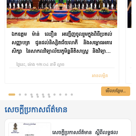
ឯកឧត្តម ម៉ាន់ ឈឿន អញ្ជើញចូលរួមក្នុងពិធីប្រគល់
ឯ
សញ្ញាបត្រ ជូនដល់និស្សិតជ័យលាភី និងសម្ពោធអគារ
ប
សិក្សា នៃសាកលវិទ្យាល័យភូមិន្ទនីតិសាស្ត្រ និងវិទ្យាស្ត្រ
ម
សេដ្ឋកិច្ច
កំ
ថ្ងៃនេះ, ម៉ោង ១២:០៤ នាទី ល្ងាច
អានលម្អិត
មើលបន្ថែម...
សេចក្តីប្រកាសព័ត៌មាន
សេចក្តីប្រកាសព័ត៌មាន ស្តីពីលទ្ធផល