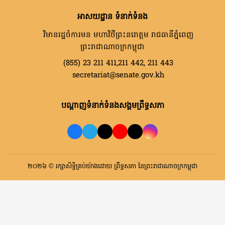
អាសយដ្ឋាន ទំនាក់ទំនង
វិមានរដ្ឋចំការមន មហាវិថីព្រះនរោត្តម រាជធានីភ្នំពេញ
ព្រះរាជាណាចក្រកម្ពុជា
(855) 23 211 411,211 442, 211 443
secretariat@senate.gov.kh
បណ្តាញទំនាក់ទំនងសង្គមព្រឹទ្ធសភា
២០២៦ © រក្សាសិទ្ធិគ្រប់យ៉ាងដោយ ព្រឹទ្ធសភា នៃព្រះរាជាណាចក្រកម្ពុជា