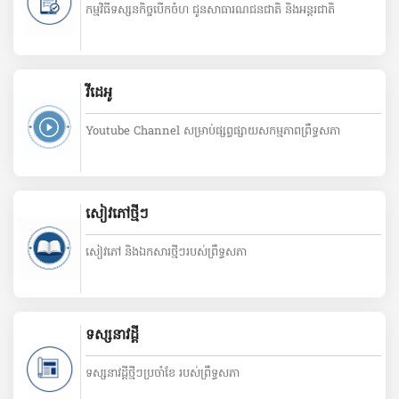
កម្មវិធីទស្សនកិច្ចបើកចំហ ជូនសាធារណជនជាតិ និងអន្តរជាតិ
វីដេអូ
Youtube Channel សម្រាប់ផ្សព្វផ្សាយសកម្មភាពព្រឹទ្ធសភា
សៀវភៅថ្មីៗ
សៀវភៅ និងឯកសារថ្មីៗរបស់ព្រឹទ្ធសភា
ទស្សនាវដ្ដី
ទស្សនាវដ្ដីថ្មីៗប្រចាំខែ របស់ព្រឹទ្ធសភា