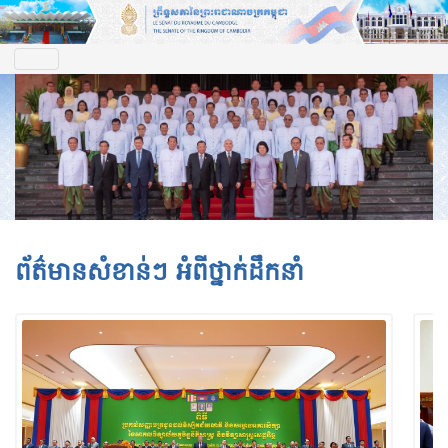
ព័ត៌មានសំខាន់ៗ អំពីថ្នាក់ដឹកនាំ