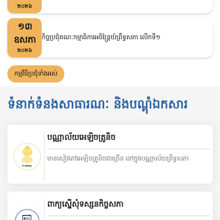
២០២៦
១៣
កិច្ចប្រជុំគណៈកម្មាធិការអចិន្រ្តៃយ៍ព្រឹទ្ធសភា លើកទី១
ឧសភា
២០២៦
កម្មវិធីប្រជុំទាំងអស់
ទំនាក់ទំនងសាធារណៈ និងបណ្តុំឯកសារ
បណ្ណាល័យអេឡិចត្រូនិច
មានសៀវភៅអេឡិចត្រូនិចជាច្រើន នៅក្នុងបណ្ណាល័យព្រឹទ្ធសភា
ពាក្យស្នើសុំទស្សនកិច្ចសភា