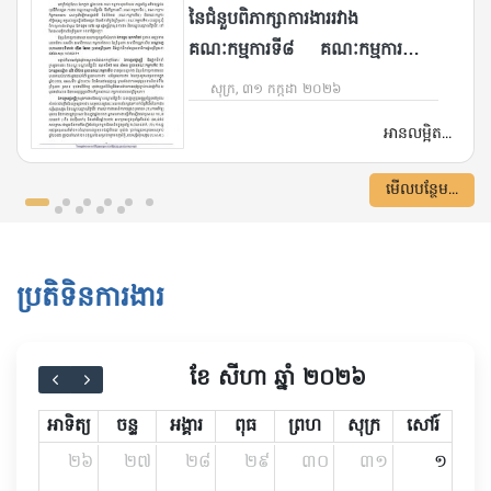
នៃជំនួបពិភាក្សាការងាររវាង
គណៈកម្មការទី៨ គណៈកម្មការទី៥
និងគណៈកម្មការទី១ព្រឹទ្ធសភា
សុក្រ, ៣១ កក្កដា ២០២៦
ជាមួយនឹងក្រសួងការងារ បណ្តុះ
អានលម្អិត...
បណ្តាលវិជ្ជាជីវៈ នាព្រឹកថ្ងៃទី៣០ ខែ
កក្កដា ឆ្នាំ២០២៦
មើលបន្ថែម...
ប្រតិទិនការងារ
ខែ សីហា ឆ្នាំ ២០២៦
អាទិត្យ
ចន្ទ
អង្គារ
ពុធ
ព្រហ
សុក្រ
សៅរ៍
២៦
២៧
២៨
២៩
៣០
៣១
១