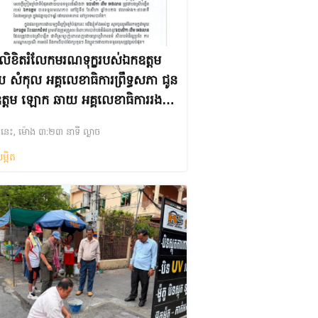
លិខិតរំលែកមរណទុក្ខរបស់ឯកឧត្តម
សំកុល អគ្គលេខាធិការព្រឹទ្ធសភា ជូន
ត្តម ឡោក ឆាយ អគ្គលេខាធិការរង
ទ្ធសភា ព្រមទាំងក្រុមគ្រួសារ ចំពោះមរណ
ងៃនេះ, ម៉ោង ៣:២៣ នាទី ល្ងាច
 ឧបាសិកា លឹម អេងលាន ត្រូវជាបង
ម្អិត
ីបង្កើតរបស់ឯកឧត្តម បានទទួលមរណ
 នៅថ្ងៃទី៥ ខែសីហា ឆ្នាំ២០២៦ វេលា
១:៥០នាទី រំលងអធ្រាត្រ ក្នុង
មាយុ៨១ឆ្នាំ ដោយរោគាពាធ នៅ
េសបារាំង