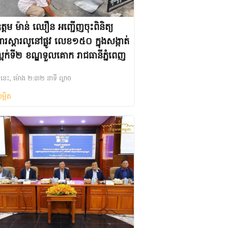
្តម ម៉ាន់ ឈឿន អញ្ជើញចុះពិនិត្យ
ារស្តារលូនៅផ្លូវ លេខ១៥០ ក្នុងសង្កាត់
្អក់ទី២ ខណ្ឌទួលគោក រាជធានីភ្នំពេញ
ងៃនេះ, ម៉ោង ២:៣២ នាទី ល្ងាច
ម្អិត