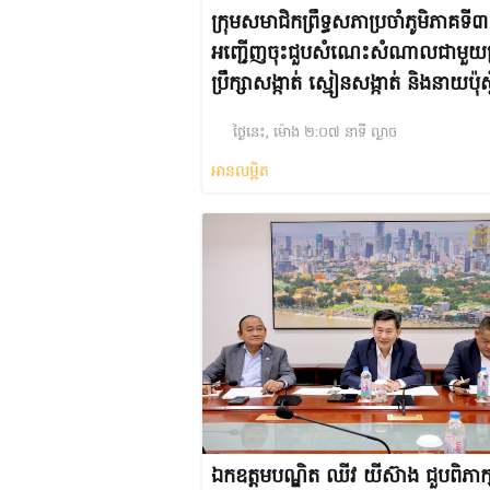
ក្រុមសមាជិកព្រឹទ្ធសភាប្រចាំភូមិភាគទី៣
អញ្ជើញចុះជួបសំណេះសំណាលជាមួយក្
ប្រឹក្សាសង្កាត់ ស្មៀនសង្កាត់ និងនាយប៉ុស្ត
នគរបាលរដ្ឋបាលសង្កាត់ នៅក្រុងតាខ្មៅ
ថ្ងៃនេះ, ម៉ោង ២:០៧ នាទី ល្ងាច
ខេត្តកណ្តាល
អានលម្អិត
ឯកឧត្តមបណ្ឌិត ឈីវ យីស៊ាង ជួបពិភាក្