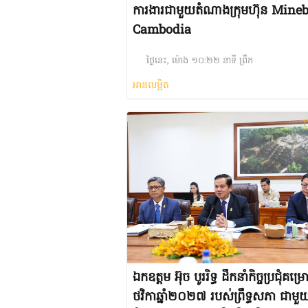
ការងារជាមួយតំណាងក្រុមហ៊ុន Mine
Cambodia
ថ្ងៃនេះ, ម៉ោង ១០:២២ នាទី ព្រឹក
អានលម្អិត
ឯកឧត្តម អ៊ុច បូររិទ្ធ ដឹកនាំកិច្ចប្រជុំគម្រ
ថវិកាឆ្នាំ២០២៧ របស់ព្រឹទ្ធសភា ជាមួ