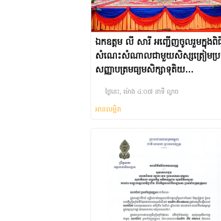
ឯកឧត្តម លី សារី អញ្ជើញចូលរួមក្នុងពិធ
សំណេះសំណាលជាមួយសិស្សត្រៀមប្
សញ្ញាបត្រមធ្យមសិក្សាទុតិយ
ភូមិ២០២៥-២០២៦
ថ្ងៃនេះ, ម៉ោង ៤:០៧ នាទី ល្ងាច
អានលម្អិត