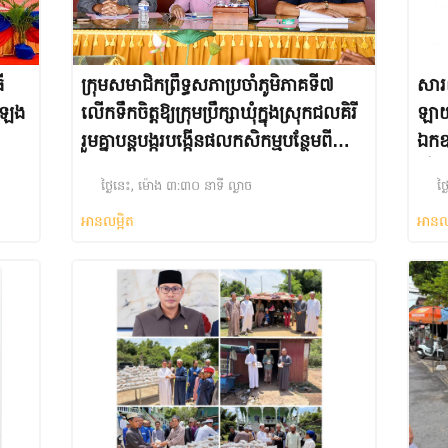
ី
ក្រុមសមាជិកព្រឹទ្ធសភាប្រចាំភូមិភាគទី៧
សារ
រឡង
លើកទឹកចិត្តឱ្យក្រុមប្រឹក្សាឃុំក្នុងស្រុកជលគិរី
ឡាយ 
រួមគ្នាបន្តបង្ករបង្កើនផលកសិកម្មបន្ថែមពីលើ
ឯកឧ
មុខរបបសព្វថ្ងៃ ដើម្បីឱ្យប្រជាពលរដ្ឋមាន
ព្រឹ
ថ្ងៃនេះ, ម៉ោង ៣:៣០ នាទី ល្ងាច
ថ្
ជីវភាពធូរធារ
ភាព
អានលម្អិត
អានល
ស្រ
ភាព
ម៉ោង
ជន្
ប្រទ