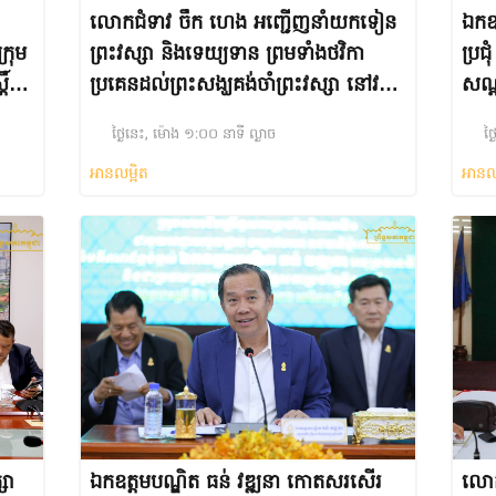
លោកជំទាវ ចឹក ហេង អញ្ជើញនាំយកទៀន
ឯកឧត
រុម
ព្រះវស្សា និងទេយ្យទាន ព្រមទាំងថវិកា
ប្រជ
ិ៍
ប្រគេនដល់ព្រះសង្ឃគង់ចាំព្រះវស្សា នៅវត្ត
សណ្ត
ទេពនិមិត្ត ក្នុងស្រុកឆែប ខេត្តព្រះវិហារ
ISC
ថ្ងៃនេះ, ម៉ោង ១:០០ នាទី ល្ងាច
ថ្
អានលម្អិត
អានល
សា
ឯកឧត្តមបណ្ឌិត ធន់ វឌ្ឍនា កោតសរសើរ
លោកជ