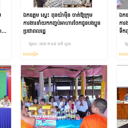
ម
ឯកឧត្តម ស្លេះ ពុនយ៉ាម៉ីន ចាត់ឱ្យក្រុម
ឯកឧត
ការងារនាំយកកញ្ចប់អាហារចែកជូនបងប្អូន
ការង
ាន
ប្រជាពលរដ្ឋ
ទឹកល
តីត
ថ្ងៃនេះ, ម៉ោង ២:៥៩ នាទី ល្ងាច
ថ្
អានលម្អិត
អានល
សភា
បា
ើត
នៅ