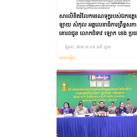
សារលិខិតរំលែកមរណទុក្ខរបស់ឯកឧត្ត
ឡាយ សំកុល អគ្គលេខាធិការព្រឹទ្ធសភា
គោរពជូន លោកជំទាវ ឡោក ខេង ប្រធ
គណៈកម្មការ សុខាភិបាល សង្គមកិច្ច អ
ថ្ងៃនេះ, ម៉ោង ៣:១៩ នាទី ល្ងាច
យុទ្ធជន យុវនីតិសម្បទា ការងារ បណ្តុះ
អានលម្អិត
បណ្តាលវិជ្ជាជីវៈ និងកិច្ចការនារី នៃរដ្ឋ
ព្រមទាំងក្រុមគ្រួសារ ចំពោះមរណភាពឧ
សិកា លឹម អេងលាន ត្រូវជាបងស្រីបង្ក
របស់លោកជំទាវ បានទទួលមរណភាព
ថ្ងៃទី៥ ខែសីហា ឆ្នាំ២០២៦ វេលា
ម៉ោង១:៥០នាទីរំលងអធ្រាត្រ ក្នុង
ជន្មាយុ៨១ឆ្នាំ ដោយរោគាពាធ នៅ
ប្រទេសបារាំង