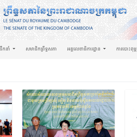
់ដឹកនាំ
សមាជិកព្រឹទ្ធសភា
អគ្គលេខាធិការដ្ឋាន
ការបោះពុម្