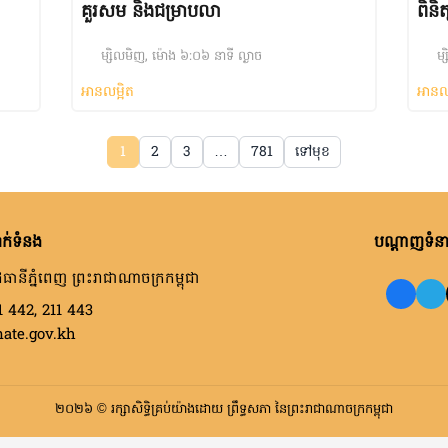
គួរសម និងជម្រាបលា
ពិនិ
អនុវត
ម្សិលមិញ, ម៉ោង ៦:០៦ នាទី ល្ងាច
ម្
អានលម្អិត
អានល
1
2
3
…
781
ទៅមុខ
ក់ទំនង
បណ្តាញទំនាក
ធានីភ្នំពេញ ព្រះរាជាណាចក្រកម្ពុជា
1 442, 211 443
nate.gov.kh
២០២៦ © រក្សាសិទ្ធិគ្រប់យ៉ាងដោយ ព្រឹទ្ធសភា នៃព្រះរាជាណាចក្រកម្ពុជា