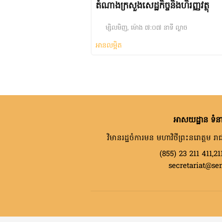
តំណាងក្រសួងសេដ្ឋកិច្ចនិងហិរញ្ញវត្ថុ
ម្សិលមិញ, ម៉ោង ៧:០៧ នាទី ល្ងាច
អានលម្អិត
អាសយដ្ឋាន ទំនា
វិមានរដ្ឋចំការមន មហាវិថីព្រះនរោត្តម រាជ
(855) 23 211 411,21
secretariat@se