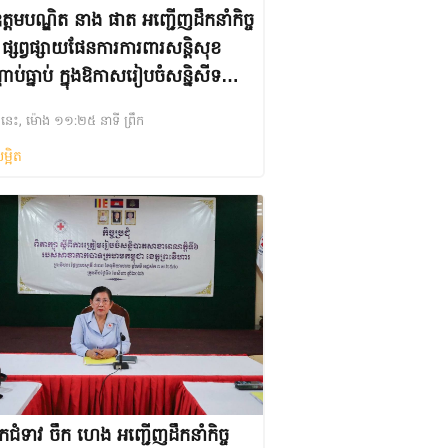
្តមបណ្ឌិត នាង ផាត អញ្ជើញដឹកនាំកិច្ច
ុំ ផ្សព្វផ្សាយផែនការការពារសន្តិសុខ
ាប់ធ្នាប់ ក្នុងឱកាសរៀបចំសន្និសីទ
-2
ងៃនេះ, ម៉ោង ១១:២៥ នាទី ព្រឹក
ម្អិត
ំទាវ ចឹក ហេង អញ្ជើញ​ដឹកនាំកិច្ច