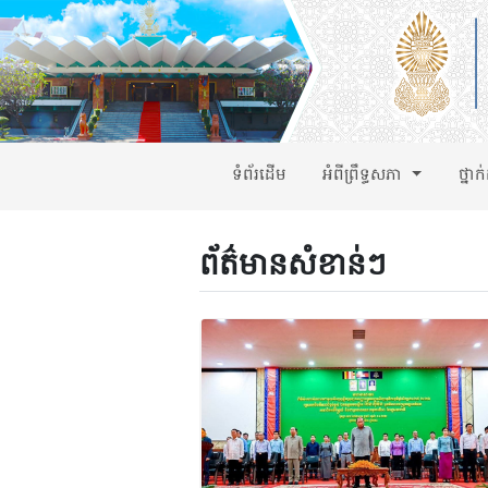
ទំព័រដើម
អំពីព្រឹទ្ធសភា
ថ្នាក
ព័ត៌មានសំខាន់ៗ