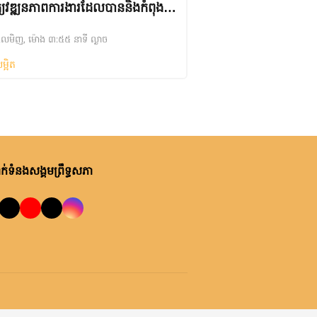
ត្យវឌ្ឍនភាពការងារដែលបាននិងកំពុង
្ត
សិលមិញ, ម៉ោង ៣:៥៥ នាទី ល្ងាច
ម្អិត
់ទំនងសង្គមព្រឹទ្ធសភា