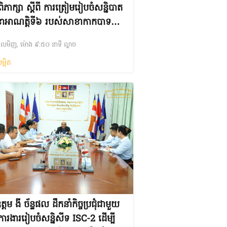
ុំពិភាក្សា ស្តីពី ការត្រៀមរៀបចំសន្និបាត
ាអាណត្តិទី៦ របស់សាខាកាកបាទ
មកម្ពុជាខេត្តព្រះវិហារ
សិលមិញ, ម៉ោង ៩:៥០ នាទី ល្ងាច
ម្អិត
្តម ងី ច័ន្ទផល ដឹកនាំកិច្ចប្រជុំជាមួយ
មការងាររៀបចំសន្និសីទ ISC-2 ដើម្បី