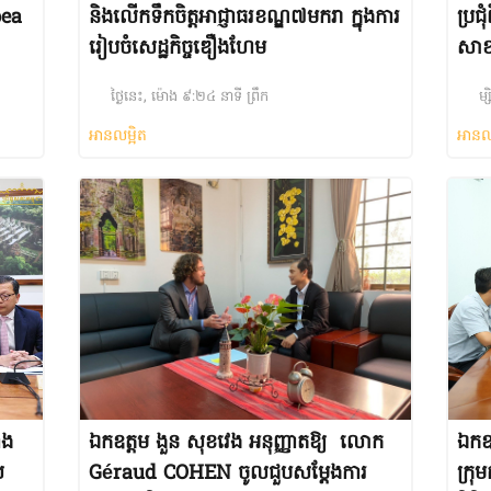
bea
និងលើកទឹកចិត្តអាជ្ញាធរខណ្ឌ៧មករា ក្នុងការ
ប្រជ
រៀបចំសេដ្ឋកិច្ចឌឿងហែម
សាខ
ក្រហ
ថ្ងៃនេះ, ម៉ោង ៩:២៤ នាទី ព្រឹក
ម្
អានលម្អិត
អានល
ោង
ឯកឧត្តម ងួន សុខវេង អនុញ្ញាតឱ្យ លោក
ឯកឧត
យ
Géraud COHEN ចូលជួបសម្តែងការ
ក្រុ