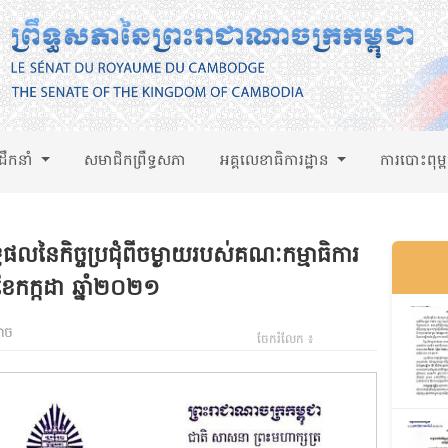
់ដឹកនាំ
សមាជិកព្រឹទ្ធសភា
អគ្គលេខាធិការដ្ឋាន
ការបោះពុម្
្ធផលនៃកិច្ចប្រជុំពីចម្ងាយរបស់គណៈកម្មាធិការ
១ ខែកក្កដា ឆ្នាំ២០២១
ាច
ចែករំលែក ៖