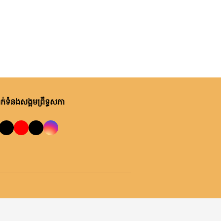
់ទំនងសង្គមព្រឹទ្ធសភា