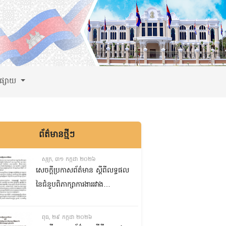
ពផ្សាយ
ព័ត៌មានថ្មីៗ
សុក្រ, ៣១ កក្កដា ២០២៦
សេចក្តីប្រកាសព័ត៌មាន ស្តីពីលទ្ធផល
នៃជំនួបពិភាក្សាការងាររវាង
គណៈកម្មការទី៨ គណៈកម្មការទី៥
និងគណៈកម្មការទី១ព្រឹទ្ធសភា
ពុធ, ២៩ កក្កដា ២០២៦