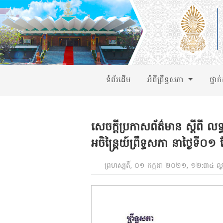
ទំព័រដើម
អំពីព្រឹទ្ធសភា
ថ្នាក
សេចក្តីប្រកាសព័ត៌មាន ស្តីពី លទ
អចិន្ត្រៃយ៍ព្រឹទ្ធសភា នាថ្ងៃទី០
ព្រហស្បតិ៍, ០១ កក្កដា ២០២១, ១២:៣៤ ល្ង