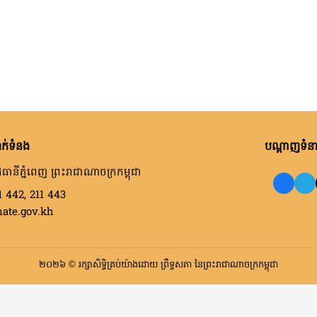
ក់ទំនង
បណ្តាញទំនាក
ធានីភ្នំពេញ ព្រះរាជាណាចក្រកម្ពុជា
1 442, 211 443
nate.gov.kh
២០២៦ © រក្សាសិទ្ធិគ្រប់យ៉ាងដោយ ព្រឹទ្ធសភា នៃព្រះរាជាណាចក្រកម្ពុជា