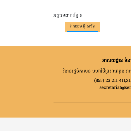
អត្ថបទពាក់ព័ន្ធ ៖
ឯកឧត្តម អ៊ុំ សារឹទ្ធ
អាសយដ្ឋាន ទំនា
វិមានរដ្ឋចំការមន មហាវិថីព្រះនរោត្តម រាជ
(855) 23 211 411,21
secretariat@se