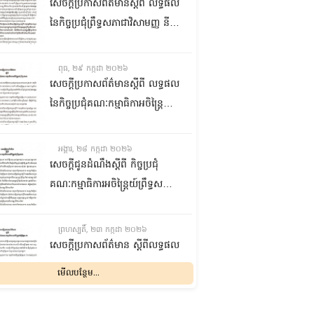
ជាមួយនឹងក្រសួងការងារ បណ្តុះ
សេចក្តីប្រកាសព័ត៌មានស្តីពី លទ្ធផល
បណ្តាលវិជ្ជាជីវៈ នាព្រឹកថ្ងៃទី៣០ ខែ
នៃកិច្ចប្រជុំព្រឹទ្ធសភាជាវិសាមញ្ញ នីតិ
កក្កដា ឆ្នាំ២០២៦
កាលទី៥ នាព្រឹកថ្ងៃទី២៩ ខែកក្កដា
ឆ្នាំ២០២៦
ពុធ, ២៩ កក្កដា ២០២៦
សេចក្តីប្រកាសព័ត៌មានស្តីពី លទ្ធផល
នៃកិច្ចប្រជុំគណៈកម្មាធិកាអចិន្រ្តៃយ៍
ព្រឹទ្ធសភា នាព្រឹកថ្ងៃទី២៩ ខែកក្កដា
ឆ្នាំ២០២៦
អង្គារ, ២៨ កក្កដា ២០២៦
សេចក្តីជូនដំណឹងស្តីពី កិច្ចប្រជុំ
គណៈកម្មាធិការអចិន្រ្តៃយ៍ព្រឹទ្ធសភា
នាថ្ងៃទី២៩ ខែកក្កដា ឆ្នាំ២០២៦
ព្រហស្បតិ៍, ២៣ កក្កដា ២០២៦
សេចក្តីប្រកាសព័ត៌មាន ស្តីពីលទ្ធផល
នៃកិច្ចប្រជុំគណៈកម្មាធិការអចិន្រ្តៃយ៍
មើលបន្ថែម...
ព្រឹទ្ធសភា នាថ្ងៃទី២៣ ខែកក្កដា
ឆ្នាំ២០២៦
ពុធ, ២២ កក្កដា ២០២៦