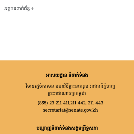
អត្ថបទពាក់ព័ន្ធ ៖
អាសយដ្ឋាន ទំនាក់ទំនង
វិមានរដ្ឋចំការមន មហាវិថីព្រះនរោត្តម រាជធានីភ្នំពេញ
ព្រះរាជាណាចក្រកម្ពុជា
(855) 23 211 411,211 442, 211 443
secretariat@senate.gov.kh
បណ្តាញទំនាក់ទំនងសង្គមព្រឹទ្ធសភា