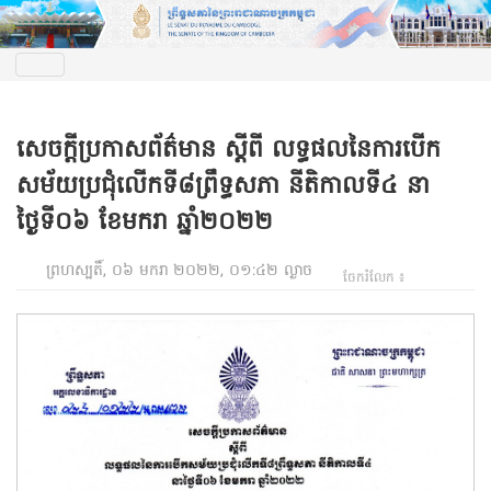
សេចក្តីប្រកាសព័ត៌មាន ស្តីពី លទ្ធផលនៃការបើក
សម័យប្រជុំលើកទី៨ព្រឹទ្ធសភា នីតិកាលទី៤ នា
ថ្ងៃទី០៦ ខែមករា ឆ្នាំ២០២២
ព្រហស្បតិ៍, ០៦ មករា ២០២២, ០១:៤២ ល្ងាច
ចែករំលែក ៖