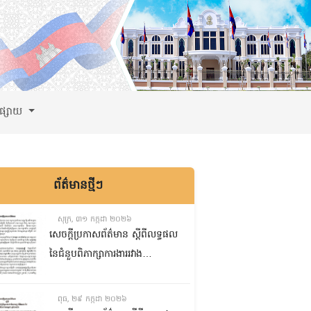
ពផ្សាយ
ព័ត៌មានថ្មីៗ
សុក្រ, ៣១ កក្កដា ២០២៦
សេចក្តីប្រកាសព័ត៌មាន ស្តីពីលទ្ធផល
នៃជំនួបពិភាក្សាការងាររវាង
គណៈកម្មការទី៨ គណៈកម្មការទី៥
និងគណៈកម្មការទី១ព្រឹទ្ធសភា
ពុធ, ២៩ កក្កដា ២០២៦