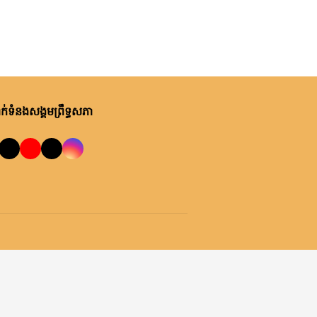
់ទំនងសង្គមព្រឹទ្ធសភា