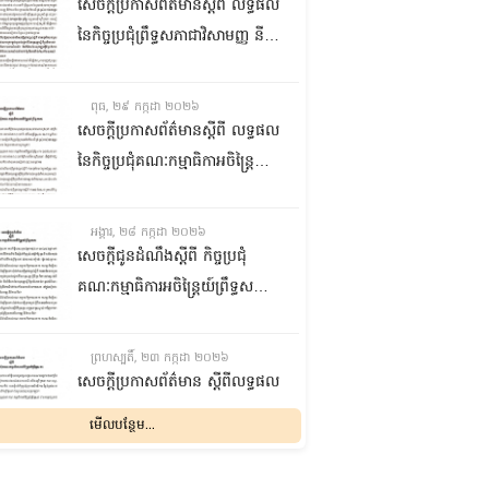
ជាមួយនឹងក្រសួងការងារ បណ្តុះ
សេចក្តីប្រកាសព័ត៌មានស្តីពី លទ្ធផល
បណ្តាលវិជ្ជាជីវៈ នាព្រឹកថ្ងៃទី៣០ ខែ
នៃកិច្ចប្រជុំព្រឹទ្ធសភាជាវិសាមញ្ញ នីតិ
កក្កដា ឆ្នាំ២០២៦
កាលទី៥ នាព្រឹកថ្ងៃទី២៩ ខែកក្កដា
ឆ្នាំ២០២៦
ពុធ, ២៩ កក្កដា ២០២៦
សេចក្តីប្រកាសព័ត៌មានស្តីពី លទ្ធផល
នៃកិច្ចប្រជុំគណៈកម្មាធិកាអចិន្រ្តៃយ៍
ព្រឹទ្ធសភា នាព្រឹកថ្ងៃទី២៩ ខែកក្កដា
ឆ្នាំ២០២៦
អង្គារ, ២៨ កក្កដា ២០២៦
សេចក្តីជូនដំណឹងស្តីពី កិច្ចប្រជុំ
គណៈកម្មាធិការអចិន្រ្តៃយ៍ព្រឹទ្ធសភា
នាថ្ងៃទី២៩ ខែកក្កដា ឆ្នាំ២០២៦
ព្រហស្បតិ៍, ២៣ កក្កដា ២០២៦
សេចក្តីប្រកាសព័ត៌មាន ស្តីពីលទ្ធផល
នៃកិច្ចប្រជុំគណៈកម្មាធិការអចិន្រ្តៃយ៍
មើលបន្ថែម...
ព្រឹទ្ធសភា នាថ្ងៃទី២៣ ខែកក្កដា
ឆ្នាំ២០២៦
ពុធ, ២២ កក្កដា ២០២៦