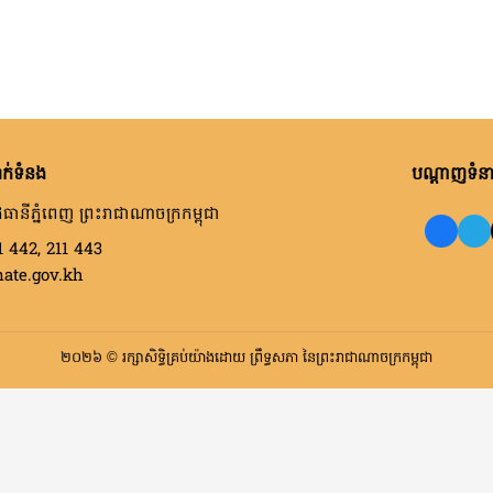
ក់ទំនង
បណ្តាញទំនាក
ធានីភ្នំពេញ ព្រះរាជាណាចក្រកម្ពុជា
1 442, 211 443
nate.gov.kh
២០២៦ © រក្សាសិទ្ធិគ្រប់យ៉ាងដោយ ព្រឹទ្ធសភា នៃព្រះរាជាណាចក្រកម្ពុជា