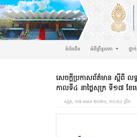
ទំព័រដើម
អំពីព្រឹទ្ធសភា
ថ្នាក
សេចក្តីប្រកាសព័ត៌មាន ស្តីពី លទ
កាលទី៤ នាថ្ងៃសុក្រ ទី១៧ ខែ
សុក្រ, ១៧ មេសា ២០២០, ១០:៥៤ ព្រឹក