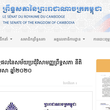
់ដឹកនាំ
សមាជិកព្រឹទ្ធសភា
អគ្គលេខាធិការដ្ឋាន
ការបោះពុម្
្ធផលនៃសម័យប្រជុំវិសាមញ្ញព្រឹទ្ធសភា នីតិ
មេសា ឆ្នាំ២០២០
ចែករំលែក ៖