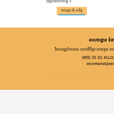
អត្ថបទពាក់ព័ន្ធ ៖
ឯកឧត្តម អ៊ុំ សារឹទ្ធ
អាសយដ្ឋាន ទំនា
វិមានរដ្ឋចំការមន មហាវិថីព្រះនរោត្តម រាជ
(855) 23 211 411,21
secretariat@se