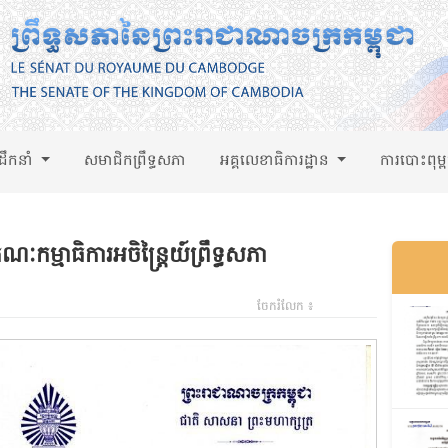
់ដឹកនាំ
សមាជិកព្រឹទ្ធសភា
អគ្គលេខាធិការដ្ឋាន
ការបោះពុម្
ំគណៈកម្មាធិការអចិន្រ្តៃយ៍ព្រឹទ្ធសភា
ចែករំលែក ៖