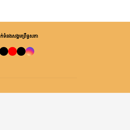
់ទំនងសង្គមព្រឹទ្ធសភា