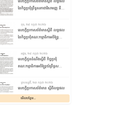
ជាមួយនឹងក្រសួងការងារ បណ្តុះ
សេចក្តីប្រកាសព័ត៌មានស្តីពី លទ្ធផល
បណ្តាលវិជ្ជាជីវៈ នាព្រឹកថ្ងៃទី៣០ ខែ
នៃកិច្ចប្រជុំព្រឹទ្ធសភាជាវិសាមញ្ញ នីតិ
កក្កដា ឆ្នាំ២០២៦
កាលទី៥ នាព្រឹកថ្ងៃទី២៩ ខែកក្កដា
ឆ្នាំ២០២៦
ពុធ, ២៩ កក្កដា ២០២៦
សេចក្តីប្រកាសព័ត៌មានស្តីពី លទ្ធផល
នៃកិច្ចប្រជុំគណៈកម្មាធិកាអចិន្រ្តៃយ៍
ព្រឹទ្ធសភា នាព្រឹកថ្ងៃទី២៩ ខែកក្កដា
ឆ្នាំ២០២៦
អង្គារ, ២៨ កក្កដា ២០២៦
សេចក្តីជូនដំណឹងស្តីពី កិច្ចប្រជុំ
គណៈកម្មាធិការអចិន្រ្តៃយ៍ព្រឹទ្ធសភា
នាថ្ងៃទី២៩ ខែកក្កដា ឆ្នាំ២០២៦
ព្រហស្បតិ៍, ២៣ កក្កដា ២០២៦
សេចក្តីប្រកាសព័ត៌មាន ស្តីពីលទ្ធផល
នៃកិច្ចប្រជុំគណៈកម្មាធិការអចិន្រ្តៃយ៍
មើលបន្ថែម...
ព្រឹទ្ធសភា នាថ្ងៃទី២៣ ខែកក្កដា
ឆ្នាំ២០២៦
ពុធ, ២២ កក្កដា ២០២៦