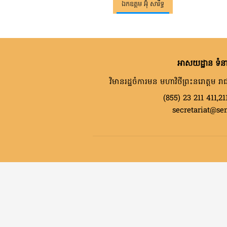
ឯកឧត្តម អ៊ុំ សារឹទ្ធ
អាសយដ្ឋាន ទំនា
វិមានរដ្ឋចំការមន មហាវិថីព្រះនរោត្តម រាជ
(855) 23 211 411,21
secretariat@se