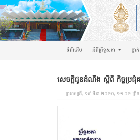
ទំព័រដើម
អំពីព្រឹទ្ធសភា
ថ្នាក
សេចក្តីជូនដំណឹង ស្តីពី កិច្ចប្រជុ
ព្រហស្បតិ៍, ១៩ មីនា ២០២០, ១១:០២ ព្រឹក