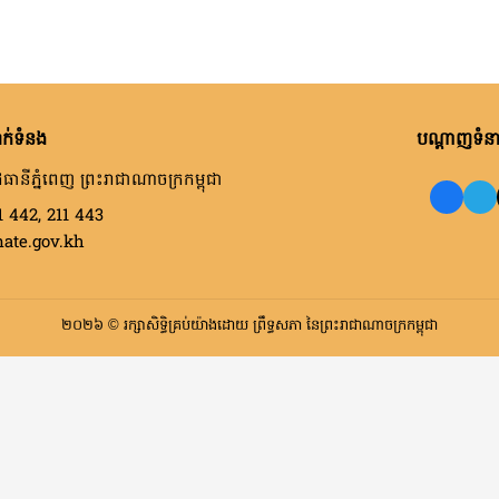
ក់ទំនង
បណ្តាញទំនាក
ធានីភ្នំពេញ ព្រះរាជាណាចក្រកម្ពុជា
1 442, 211 443
nate.gov.kh
២០២៦ © រក្សាសិទ្ធិគ្រប់យ៉ាងដោយ ព្រឹទ្ធសភា នៃព្រះរាជាណាចក្រកម្ពុជា