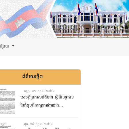
ពផ្សាយ
ព័ត៌មានថ្មីៗ
សុក្រ, ៣១ កក្កដា ២០២៦
សេចក្តីប្រកាសព័ត៌មាន ស្តីពីលទ្ធផល
នៃជំនួបពិភាក្សាការងាររវាង
គណៈកម្មការទី៨ គណៈកម្មការទី៥
និងគណៈកម្មការទី១ព្រឹទ្ធសភា
ពុធ, ២៩ កក្កដា ២០២៦