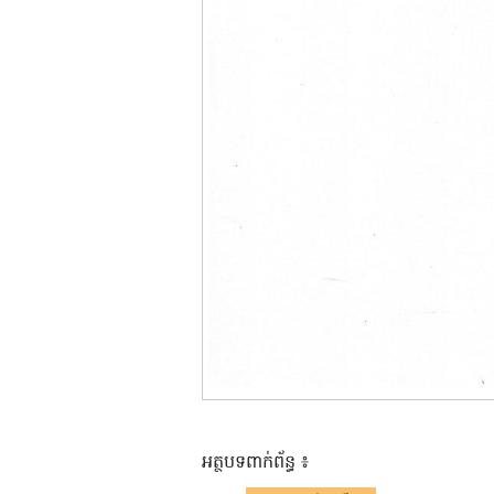
អត្ថបទពាក់ព័ន្ធ ៖