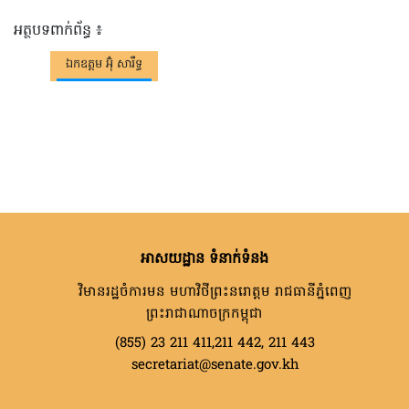
អត្ថបទពាក់ព័ន្ធ ៖
ឯកឧត្តម អ៊ុំ សារឹទ្ធ
អាសយដ្ឋាន ទំនាក់ទំនង
វិមានរដ្ឋចំការមន មហាវិថីព្រះនរោត្តម រាជធានីភ្នំពេញ
ព្រះរាជាណាចក្រកម្ពុជា
(855) 23 211 411,211 442, 211 443
secretariat@senate.gov.kh