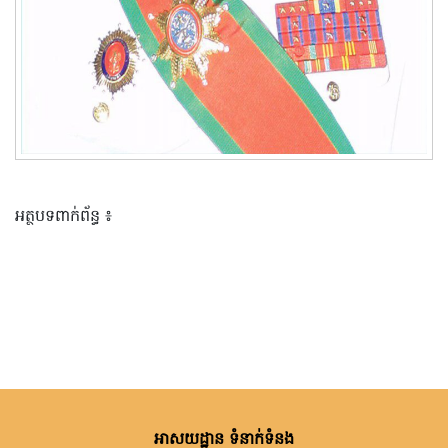
អត្ថបទពាក់ព័ន្ធ ៖
អាសយដ្ឋាន ទំនាក់ទំនង