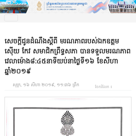
សេចក្តីជូនដំណឹងស្តីពី មរណភាពរបស់ឯកឧត្តម
ស៊ើយ កែវ សមាជិកព្រឹទ្ធសភា បានទទួលមរណភាព
វេលាម៉ោង៨:៤៥នាទីយប់នាថ្ងៃទី១៦ ខែសីហា
ឆ្នាំ២០១៩
សុក្រ, ១៦ សីហា ២០១៩, ១១:៣៦ ព្រឹក
ចែករំលែក ៖