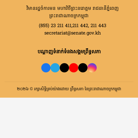
វិមានរដ្ឋចំការមន មហាវិថីព្រះនរោត្តម រាជធានីភ្នំពេញ
ព្រះរាជាណាចក្រកម្ពុជា
(855) 23 211 411,211 442, 211 443
secretariat@senate.gov.kh
បណ្តាញទំនាក់ទំនងសង្គមព្រឹទ្ធសភា
២០២៦ © រក្សាសិទ្ធិគ្រប់យ៉ាងដោយ ព្រឹទ្ធសភា នៃព្រះរាជាណាចក្រកម្ពុជា