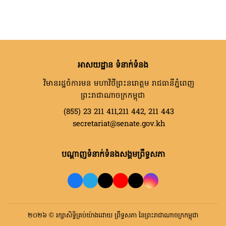
អាសយដ្ឋាន ទំនាក់ទំនង
វិមានរដ្ឋចំការមន មហាវិថីព្រះនរោត្តម រាជធានីភ្នំពេញ
ព្រះរាជាណាចក្រកម្ពុជា
(855) 23 211 411,211 442, 211 443
secretariat@senate.gov.kh
បណ្តាញទំនាក់ទំនងសង្គមព្រឹទ្ធសភា
២០២៦ © រក្សាសិទ្ធិគ្រប់យ៉ាងដោយ ព្រឹទ្ធសភា នៃព្រះរាជាណាចក្រកម្ពុជា