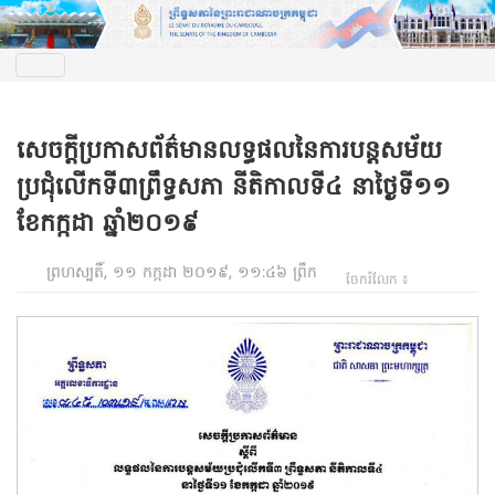
សេចក្ដីប្រកាសព័ត៌មានលទ្ធផលនៃការបន្ដសម័យ
ប្រជុំលើកទី៣ព្រឹទ្ធសភា នីតិកាលទី៤ នាថ្ងៃទី១១
ខែកក្កដា ឆ្នាំ២០១៩
ព្រហស្បតិ៍, ១១ កក្កដា ២០១៩, ១១:៤៦ ព្រឹក
ចែករំលែក ៖