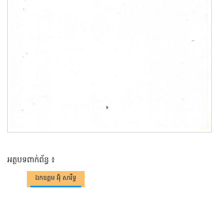
អត្ថបទពាក់ព័ន្ធ ៖
ឯកឧត្តម អ៊ុំ សារឹទ្ធ