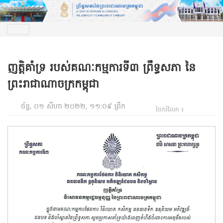
ញត្តិគាំទ្រ របស់គណៈកម្មការទី៣ ព្រឹទ្ធសភា នៃ
ព្រះរាជាណាចក្រកម្ពុជា
ច័ន្ទ, ០១ សីហា ២០២២, ១១:០៩ ព្រឹក
ចែករំលែក ៖