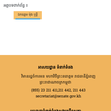
អត្ថបទពាក់ព័ន្ធ ៖
ឯកឧត្តម ម៉ុង ឫទ្ធី
អាសយដ្ឋាន ទំនាក់ទំនង
វិមានរដ្ឋចំការមន មហាវិថីព្រះនរោត្តម រាជធានីភ្នំពេញ
ព្រះរាជាណាចក្រកម្ពុជា
(855) 23 211 411,211 442, 211 443
secretariat@senate.gov.kh