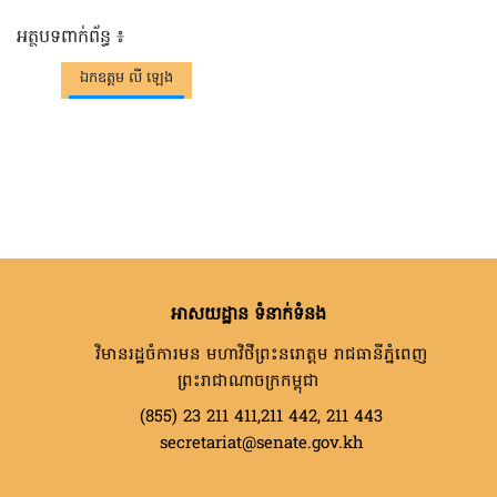
អត្ថបទពាក់ព័ន្ធ ៖
ឯកឧត្តម លី ឡេង
អាសយដ្ឋាន ទំនាក់ទំនង
វិមានរដ្ឋចំការមន មហាវិថីព្រះនរោត្តម រាជធានីភ្នំពេញ
ព្រះរាជាណាចក្រកម្ពុជា
(855) 23 211 411,211 442, 211 443
secretariat@senate.gov.kh