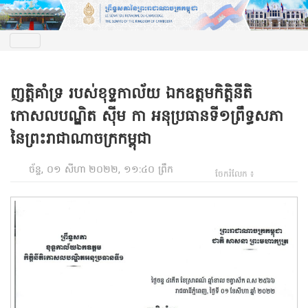
ញត្តិគាំទ្រ របស់ខុទ្ទកាល័យ ឯកឧត្តមកិត្តិនីតិ
កោសលបណ្ឌិត ស៊ីម កា អនុប្រធានទី១ព្រឹទ្ធសភា
នៃព្រះរាជាណាចក្រកម្ពុជា
ច័ន្ទ, ០១ សីហា ២០២២, ១១:៤០ ព្រឹក
ចែករំលែក ៖