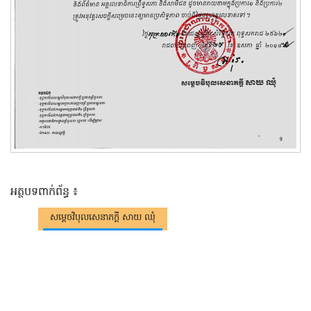
អត្ថបទពាក់ព័ន្ធ ៖
សម្តេចវិបុលសេនាភក្តី សាយ ឈុំ