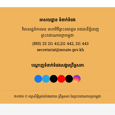
អាសយដ្ឋាន ទំនាក់ទំនង
វិមានរដ្ឋចំការមន មហាវិថីព្រះនរោត្តម រាជធានីភ្នំពេញ
ព្រះរាជាណាចក្រកម្ពុជា
(855) 23 211 411,211 442, 211 443
secretariat@senate.gov.kh
បណ្តាញទំនាក់ទំនងសង្គមព្រឹទ្ធសភា
២០២៦ © រក្សាសិទ្ធិគ្រប់យ៉ាងដោយ ព្រឹទ្ធសភា នៃព្រះរាជាណាចក្រកម្ពុជា