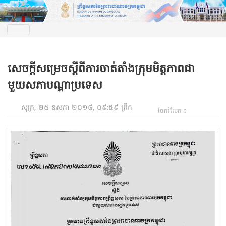
សេចក្ដីសម្រេចស្ដីពីការចាត់តាំងក្រុមមិត្តភាពជា
មួយសភាបណ្ដាប្រទេស
សុក្រ, ២៥ ឧសភា ២០១៨, ០៩:៥៩ ព្រឹក
ចែករំលែក ៖