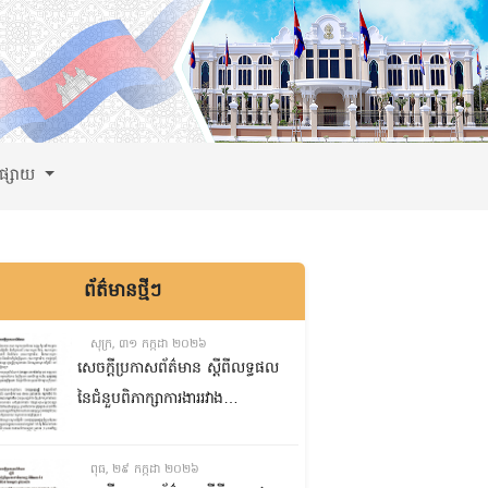
ពផ្សាយ
ព័ត៌មានថ្មីៗ
សុក្រ, ៣១ កក្កដា ២០២៦
សេចក្តីប្រកាសព័ត៌មាន ស្តីពីលទ្ធផល
នៃជំនួបពិភាក្សាការងាររវាង
គណៈកម្មការទី៨ គណៈកម្មការទី៥
និងគណៈកម្មការទី១ព្រឹទ្ធសភា
ពុធ, ២៩ កក្កដា ២០២៦