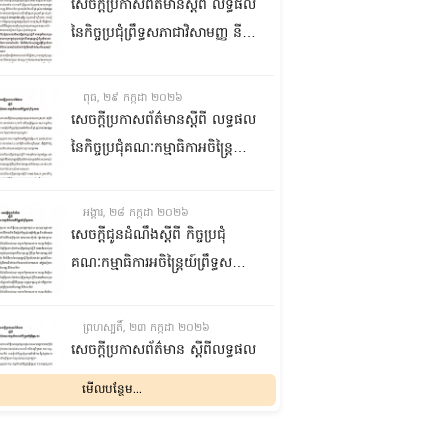
ជាមួយនឹងក្រសួងការងារ បណ្តុះ
សេចក្តីប្រកាសព័ត៌មានស្តីពី លទ្ធផល
បណ្តាលវិជ្ជាជីវៈ នាព្រឹកថ្ងៃទី៣០ ខែ
នៃកិច្ចប្រជុំព្រឹទ្ធសភាជាវិសាមញ្ញ នីតិ
កក្កដា ឆ្នាំ២០២៦
កាលទី៥ នាព្រឹកថ្ងៃទី២៩ ខែកក្កដា
ឆ្នាំ២០២៦
ពុធ, ២៩ កក្កដា ២០២៦
សេចក្តីប្រកាសព័ត៌មានស្តីពី លទ្ធផល
នៃកិច្ចប្រជុំគណៈកម្មាធិកាអចិន្រ្តៃយ៍
ព្រឹទ្ធសភា នាព្រឹកថ្ងៃទី២៩ ខែកក្កដា
ឆ្នាំ២០២៦
អង្គារ, ២៨ កក្កដា ២០២៦
សេចក្តីជូនដំណឹងស្តីពី កិច្ចប្រជុំ
គណៈកម្មាធិការអចិន្រ្តៃយ៍ព្រឹទ្ធសភា
នាថ្ងៃទី២៩ ខែកក្កដា ឆ្នាំ២០២៦
ព្រហស្បតិ៍, ២៣ កក្កដា ២០២៦
សេចក្តីប្រកាសព័ត៌មាន ស្តីពីលទ្ធផល
នៃកិច្ចប្រជុំគណៈកម្មាធិការអចិន្រ្តៃយ៍
មើលបន្ថែម...
ព្រឹទ្ធសភា នាថ្ងៃទី២៣ ខែកក្កដា
ឆ្នាំ២០២៦
ពុធ, ២២ កក្កដា ២០២៦