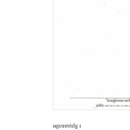
អត្ថបទពាក់ព័ន្ធ ៖