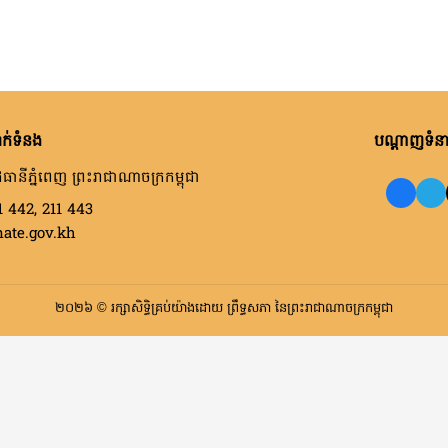
ក់ទំនង
បណ្តាញទំនាក
ធានីភ្នំពេញ ព្រះរាជាណាចក្រកម្ពុជា
1 442, 211 443
nate.gov.kh
២០២៦ © រក្សាសិទ្ធិគ្រប់យ៉ាងដោយ ព្រឹទ្ធសភា នៃព្រះរាជាណាចក្រកម្ពុជា