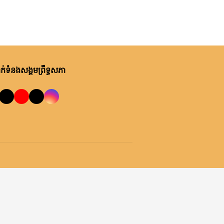
សុក្រ, ២៦ មិថុនា ២០២៦
កក្កដា ឆ្នាំ២០២៦
មានិតចិន ពីថ្ងៃទី២៥ ដល់ថ្ងៃទី២៧
សេចក្តីប្រកាសព័ត៌មាន ស្តីពីលទ្ធផល
ខែមិថុនា ឆ្នាំ២០២៦។
នៃការបន្តសម័យប្រជុំលើកទី៥
ព្រឹទ្ធសភានីតិកាលទី៥ នាថ្ងៃទី២៦​
ខែមិថុនា ឆ្នាំ២០២៦
សុក្រ, ២៦ មិថុនា ២០២៦
់ទំនងសង្គមព្រឹទ្ធសភា
សេចក្តីប្រកាសព័ត៌មានស្តីពី លទ្ធផល
នៃកិច្ចប្រជុំគណៈកម្មាធិការអចិន្រ្តៃយ៍
ព្រឹទ្ធសភា នាព្រឹកថ្ងៃទី២៦ ខែមិថុនា
ឆ្នាំ២០២៦
ព្រហស្បតិ៍, ២៥ មិថុនា ២០២៦
សេចក្តីជូនដំណឹងស្តីពី កិច្ចប្រជុំ
គណៈកម្មាធិការអចិន្រ្តៃយ៍ព្រឹទ្ធសភា
នាព្រឹកថ្ងៃទី២៦ ខែមិថុនា
ឆ្នាំ២០២៦
អង្គារ, ២៣ មិថុនា ២០២៦
សេចក្តីប្រកាសព័ត៌មាន សម្តេចអគ្គ
មហាសេនាបតីតេជោ ហ៊ុន សែន
ប្រធានព្រឹទ្ធសភា និងជាប្រធាន