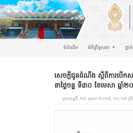
ទំព័រដើម
អំពីព្រឹទ្ធសភា
ថ្នាក
សេចកី្តជូនដំណឹង សី្តពីការបើកស
នាថៃ្ងចន្ទ ទី៣០ ខែមេសា ឆ្នាំ
ព្រហស្បតិ៍, ២៦ មេសា ២០១៨, ១០:១៧ ព្រឹ