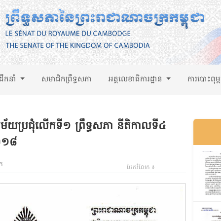
់ដឹកនាំ
សមាជិកព្រឹទ្ធសភា
អគ្គលេខាធិការដ្ឋាន
ការបោះពុម្
ម័យប្រជុំលើកទី១ ព្រឹទ្ធសភា នីតិកាលទី៤
២០១៨
ក
ចែករំលែក ៖