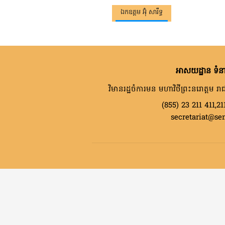
ឯកឧត្តម អ៊ុំ សារឹទ្ធ
អាសយដ្ឋាន ទំនា
វិមានរដ្ឋចំការមន មហាវិថីព្រះនរោត្តម រាជ
(855) 23 211 411,21
secretariat@se