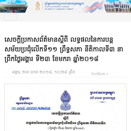
សេចក្ដីប្រកាសព័ត៌មានស្ដីពី លទ្ធផលនៃការបន្ត
សម័យប្រជុំលើកទី១១ ព្រឹទ្ធសភា នីតិកាលទី៣ នា
ព្រឹកថ្ងៃអង្គារ ទី២៣ ខែមករា ឆ្នាំ២០១៨
អង្គារ, ២៣ មករា ២០១៨, ១០:២៩ ព្រឹក
ចែករំលែក ៖