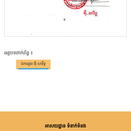
អត្ថបទពាក់ព័ន្ធ ៖
ឯកឧត្តម អ៊ុំ សារឹទ្ធ
អាសយដ្ឋាន ទំនាក់ទំនង