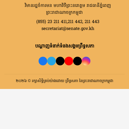
វិមានរដ្ឋចំការមន មហាវិថីព្រះនរោត្តម រាជធានីភ្នំពេញ
ព្រះរាជាណាចក្រកម្ពុជា
(855) 23 211 411,211 442, 211 443
secretariat@senate.gov.kh
បណ្តាញទំនាក់ទំនងសង្គមព្រឹទ្ធសភា
២០២៦ © រក្សាសិទ្ធិគ្រប់យ៉ាងដោយ ព្រឹទ្ធសភា នៃព្រះរាជាណាចក្រកម្ពុជា