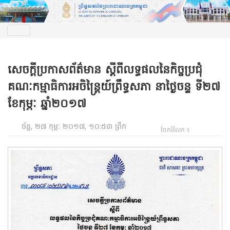
សេចក្តីប្រកាសព័ត៌មាន ស្តីពីលទ្ធផលនៃកិច្ចប្រជុំ
គណៈកម្មាធិការអចិន្ត្រៃយ៍ព្រឹទ្ធសភា នាថ្ងៃចន្ទ ទី២៧
ខែកុម្ភៈ ឆ្នាំ២០១៧
ច័ន្ទ, ២៧ កុម្ភៈ ២០១៧, ១០:៥៣ ព្រឹក
ចែករំលែក ៖