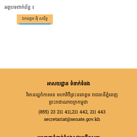
អត្ថបទពាក់ព័ន្ធ ៖
ឯកឧត្តម អ៊ុំ សារឹទ្ធ
អាសយដ្ឋាន ទំនាក់ទំនង
វិមានរដ្ឋចំការមន មហាវិថីព្រះនរោត្តម រាជធានីភ្នំពេញ
ព្រះរាជាណាចក្រកម្ពុជា
(855) 23 211 411,211 442, 211 443
secretariat@senate.gov.kh