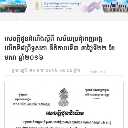
សេចក្ដីជូនដំណឹងស្ដីពី សម័យប្រជុំពេញអង្គ
លើកទី៨ព្រឹទ្ធសភា នីតិកាលទី៣ នាថ្ងៃទី២២ ខែ
មករា ឆ្នាំ២០១៦
ព្រហស្បតិ៍, ២១ មករា ២០១៦, ០៩:២៨ ព្រឹក
ចែករំលែក ៖