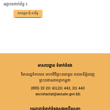
អត្ថបទពាក់ព័ន្ធ ៖
ឯកឧត្តម អ៊ុំ សារឹទ្ធ
អាសយដ្ឋាន ទំនាក់ទំនង
វិមានរដ្ឋចំការមន មហាវិថីព្រះនរោត្តម រាជធានីភ្នំពេញ
ព្រះរាជាណាចក្រកម្ពុជា
(855) 23 211 411,211 442, 211 443
secretariat@senate.gov.kh
បណ្តាញទំនាក់ទំនងសង្គមព្រឹទ្ធសភា