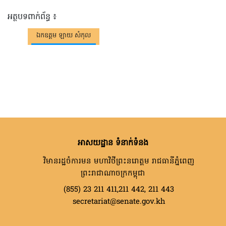
អត្ថបទពាក់ព័ន្ធ ៖
ឯកឧត្តម ឡាយ សំកុល
អាសយដ្ឋាន ទំនាក់ទំនង
វិមានរដ្ឋចំការមន មហាវិថីព្រះនរោត្តម រាជធានីភ្នំពេញ
ព្រះរាជាណាចក្រកម្ពុជា
(855) 23 211 411,211 442, 211 443
secretariat@senate.gov.kh