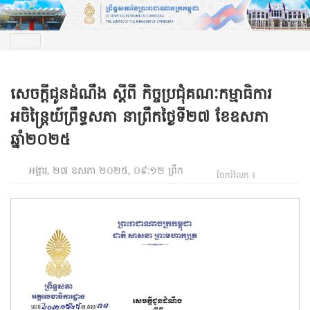
សេចក្តីជូនដំណឹង ស្តីពី កិច្ចប្រជុំគណៈកម្មាធិការ
អចិន្ត្រៃយ៍ព្រឹទ្ធសភា នាព្រឹកថ្ងៃទី២៧ ខែឧសភា
ឆ្នាំ២០២៥
អង្គារ, ២៧ ឧសភា ២០២៥, ០៩:១២ ព្រឹក
ចែករំលែក ៖