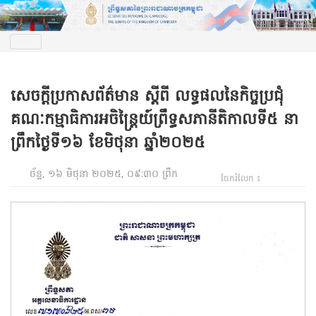
សេចក្តីប្រកាសព័ត៌មាន ស្តីពី លទ្ធផលនៃកិច្ចប្រជុំ
គណៈកម្មាធិការអចិន្រ្តៃយ៍ព្រឹទ្ធសភានីតិកាលទី៥ នា
ព្រឹកថ្ងៃទី១៦ ខែមិថុនា ឆ្នាំ២០២៥
ច័ន្ទ, ១៦ មិថុនា ២០២៥, ០៩:៣០ ព្រឹក
ចែករំលែក ៖