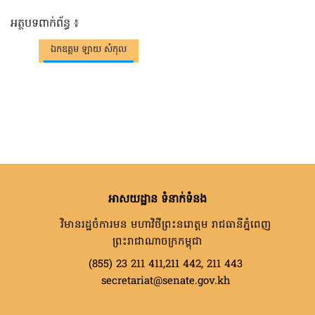
អត្ថបទពាក់ព័ន្ធ ៖
ឯកឧត្តម ឡាយ សំកុល
អាសយដ្ឋាន ទំនាក់ទំនង
វិមានរដ្ឋចំការមន មហាវិថីព្រះនរោត្តម រាជធានីភ្នំពេញ
ព្រះរាជាណាចក្រកម្ពុជា
(855) 23 211 411,211 442, 211 443
secretariat@senate.gov.kh