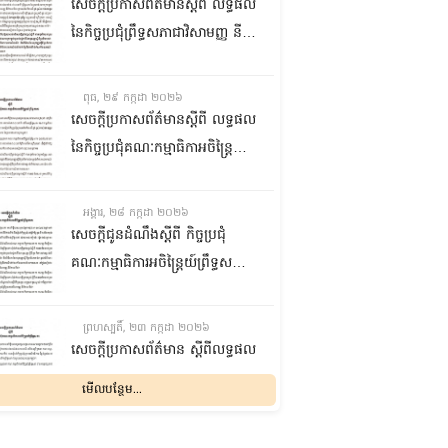
ជាមួយនឹងក្រសួងការងារ បណ្តុះ
សេចក្តីប្រកាសព័ត៌មានស្តីពី លទ្ធផល
បណ្តាលវិជ្ជាជីវៈ នាព្រឹកថ្ងៃទី៣០ ខែ
នៃកិច្ចប្រជុំព្រឹទ្ធសភាជាវិសាមញ្ញ នីតិ
កក្កដា ឆ្នាំ២០២៦
កាលទី៥ នាព្រឹកថ្ងៃទី២៩ ខែកក្កដា
ឆ្នាំ២០២៦
ពុធ, ២៩ កក្កដា ២០២៦
សេចក្តីប្រកាសព័ត៌មានស្តីពី លទ្ធផល
នៃកិច្ចប្រជុំគណៈកម្មាធិកាអចិន្រ្តៃយ៍
ព្រឹទ្ធសភា នាព្រឹកថ្ងៃទី២៩ ខែកក្កដា
ឆ្នាំ២០២៦
អង្គារ, ២៨ កក្កដា ២០២៦
សេចក្តីជូនដំណឹងស្តីពី កិច្ចប្រជុំ
គណៈកម្មាធិការអចិន្រ្តៃយ៍ព្រឹទ្ធសភា
នាថ្ងៃទី២៩ ខែកក្កដា ឆ្នាំ២០២៦
ព្រហស្បតិ៍, ២៣ កក្កដា ២០២៦
សេចក្តីប្រកាសព័ត៌មាន ស្តីពីលទ្ធផល
នៃកិច្ចប្រជុំគណៈកម្មាធិការអចិន្រ្តៃយ៍
មើលបន្ថែម...
ព្រឹទ្ធសភា នាថ្ងៃទី២៣ ខែកក្កដា
ឆ្នាំ២០២៦
ពុធ, ២២ កក្កដា ២០២៦