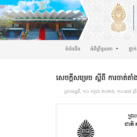
ទំព័រដើម
អំពីព្រឹទ្ធសភា
ថ្នាក
សេចក្តីសម្រេច ស្តីពី ការចាត់តាំ
ព្រហស្បតិ៍, ១០ កក្កដា ២០២៥, ១០:៣៧ ព្រ