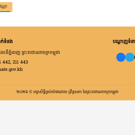
វណ្ណា
ក់ទំនង
បណ្តាញទំនាក
ធានីភ្នំពេញ ព្រះរាជាណាចក្រកម្ពុជា
1 442, 211 443
nate.gov.kh
២០២៦ © រក្សាសិទ្ធិគ្រប់យ៉ាងដោយ ព្រឹទ្ធសភា នៃព្រះរាជាណាចក្រកម្ពុជា