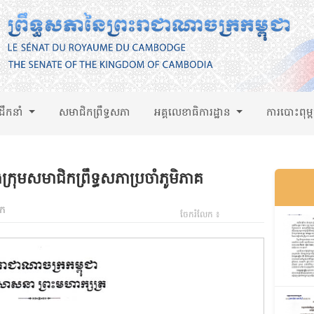
់ដឹកនាំ
សមាជិកព្រឹទ្ធសភា
អគ្គលេខាធិការដ្ឋាន
ការបោះពុម្
ងក្រុមសមាជិកព្រឹទ្ធសភាប្រចាំភូមិភាគ
ឹក
ចែករំលែក ៖