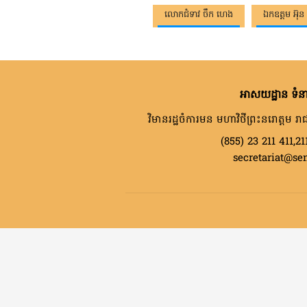
លោកជំទាវ ចឹក ហេង
ឯកឧត្តម អ៊ុន 
អាសយដ្ឋាន ទំនា
វិមានរដ្ឋចំការមន មហាវិថីព្រះនរោត្តម រាជ
(855) 23 211 411,21
secretariat@se