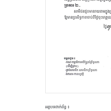
អត្ថបទពាក់ព័ន្ធ ៖