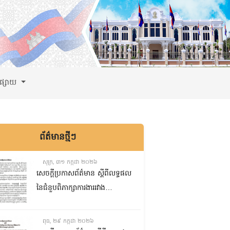
ពផ្សាយ
ព័ត៌មានថ្មីៗ
សុក្រ, ៣១ កក្កដា ២០២៦
សេចក្តីប្រកាសព័ត៌មាន ស្តីពីលទ្ធផល
នៃជំនួបពិភាក្សាការងាររវាង
គណៈកម្មការទី៨ គណៈកម្មការទី៥
និងគណៈកម្មការទី១ព្រឹទ្ធសភា
ពុធ, ២៩ កក្កដា ២០២៦