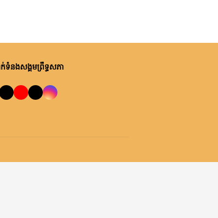
់ទំនងសង្គមព្រឹទ្ធសភា