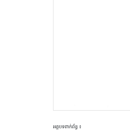
អត្ថបទពាក់ព័ន្ធ ៖