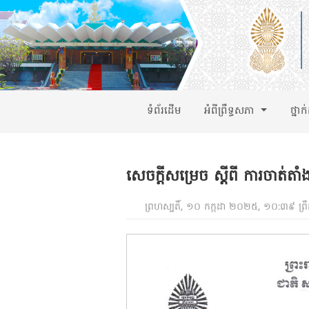
ទំព័រដើម
អំពីព្រឹទ្ធសភា
ថ្នាក
សេចក្តីសម្រេច ស្តីពី ការចាត់តាំ
ព្រហស្បតិ៍, ១០ កក្កដា ២០២៥, ១០:៣៩ ព្រ