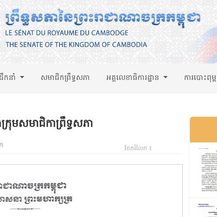
់ដឹកនាំ
សមាជិកព្រឹទ្ធសភា
អគ្គលេខាធិការដ្ឋាន
ការបោះពុម្
ងក្រុមសមាជិកាព្រឹទ្ធសភា
ឹក
ចែករំលែក ៖