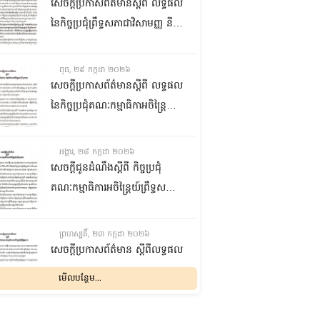
ជាមួយនឹងក្រសួងការងារ បណ្តុះ
សេចក្តីប្រកាសព័ត៌មានស្តីពី លទ្ធផល
បណ្តាលវិជ្ជាជីវៈ នាព្រឹកថ្ងៃទី៣០ ខែ
នៃកិច្ចប្រជុំព្រឹទ្ធសភាជាវិសាមញ្ញ នីតិ
កក្កដា ឆ្នាំ២០២៦
កាលទី៥ នាព្រឹកថ្ងៃទី២៩ ខែកក្កដា
ឆ្នាំ២០២៦
ពុធ, ២៩ កក្កដា ២០២៦
សេចក្តីប្រកាសព័ត៌មានស្តីពី លទ្ធផល
នៃកិច្ចប្រជុំគណៈកម្មាធិកាអចិន្រ្តៃយ៍
ព្រឹទ្ធសភា នាព្រឹកថ្ងៃទី២៩ ខែកក្កដា
ឆ្នាំ២០២៦
អង្គារ, ២៨ កក្កដា ២០២៦
សេចក្តីជូនដំណឹងស្តីពី កិច្ចប្រជុំ
គណៈកម្មាធិការអចិន្រ្តៃយ៍ព្រឹទ្ធសភា
នាថ្ងៃទី២៩ ខែកក្កដា ឆ្នាំ២០២៦
ព្រហស្បតិ៍, ២៣ កក្កដា ២០២៦
សេចក្តីប្រកាសព័ត៌មាន ស្តីពីលទ្ធផល
នៃកិច្ចប្រជុំគណៈកម្មាធិការអចិន្រ្តៃយ៍
មើលបន្ថែម...
ព្រឹទ្ធសភា នាថ្ងៃទី២៣ ខែកក្កដា
ឆ្នាំ២០២៦
ពុធ, ២២ កក្កដា ២០២៦