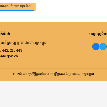
មហាសេនាបតីតេជោ ហ៊ុន សែន
ក់ទំនង
បណ្តាញទំនាក
ធានីភ្នំពេញ ព្រះរាជាណាចក្រកម្ពុជា
1 442, 211 443
nate.gov.kh
២០២៦ © រក្សាសិទ្ធិគ្រប់យ៉ាងដោយ ព្រឹទ្ធសភា នៃព្រះរាជាណាចក្រកម្ពុជា