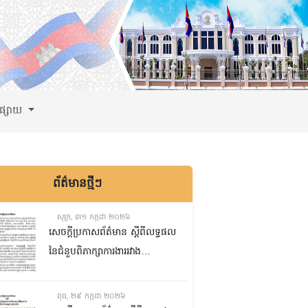
ពផ្សាយ
ព័ត៌មានថ្មីៗ
សុក្រ, ៣១ កក្កដា ២០២៦
សេចក្តីប្រកាសព័ត៌មាន ស្តីពីលទ្ធផល
នៃជំនួបពិភាក្សាការងាររវាង
គណៈកម្មការទី៨ គណៈកម្មការទី៥
និងគណៈកម្មការទី១ព្រឹទ្ធសភា
ពុធ, ២៩ កក្កដា ២០២៦