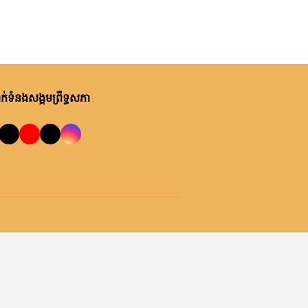
់ទំនងសង្គមព្រឹទ្ធសភា