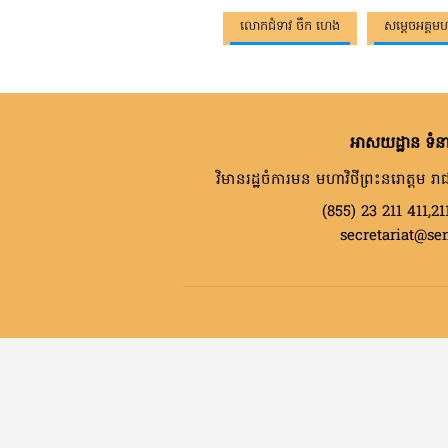
លោកជំទាវ ចឹក ហេង
សម្តេចអគ្គ
អាសយដ្ឋាន ទំនា
វិមានរដ្ឋចំការមន មហាវិថីព្រះនរោត្តម រាជ
(855) 23 211 411,21
secretariat@se