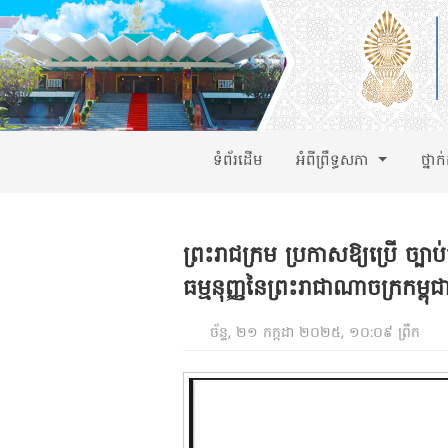
ទំព័រដើម
អំពីព្រឹទ្ធសភា
ថ្នាក
ព្រះរាជក្រម ប្រកាសឱ្យប្រើ ច្បាប់
ធម្មនុញ្ញនៃព្រះរាជាណាចក្រកម្ពុជ
ច័ន្ទ, ២១ កក្កដា ២០២៥, ១០:០៩ ព្រឹក