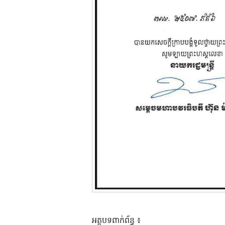
អត្ថបទពាក់ព័ន្ធ ៖