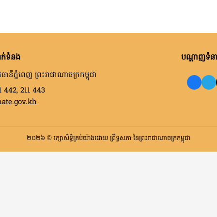
ក់ទំនង
បណ្តាញទំនាក
ធានីភ្នំពេញ ព្រះរាជាណាចក្រកម្ពុជា
1 442, 211 443
nate.gov.kh
២០២៦ © រក្សាសិទ្ធិគ្រប់យ៉ាងដោយ ព្រឹទ្ធសភា នៃព្រះរាជាណាចក្រកម្ពុជា