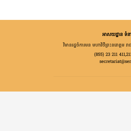
អាសយដ្ឋាន ទំនា
វិមានរដ្ឋចំការមន មហាវិថីព្រះនរោត្តម រាជ
(855) 23 211 411,21
secretariat@se