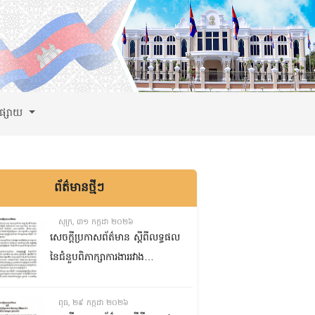
ពផ្សាយ
ព័ត៌មានថ្មីៗ
សុក្រ, ៣១ កក្កដា ២០២៦
សេចក្តីប្រកាសព័ត៌មាន ស្តីពីលទ្ធផល
នៃជំនួបពិភាក្សាការងាររវាង
គណៈកម្មការទី៨ គណៈកម្មការទី៥
និងគណៈកម្មការទី១ព្រឹទ្ធសភា
ពុធ, ២៩ កក្កដា ២០២៦