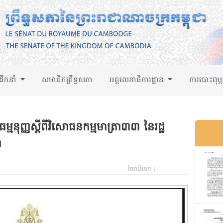
់ដឹកនាំ
សមាជិកព្រឹទ្ធសភា
អគ្គលេខាធិការដ្ឋាន
ការបោះពុម្
ធម្មនុញ្ញស្តីពីវិសោធនកម្មមាត្រា៣៣ នៃរដ្ឋ
ា
ចែករំលែក ៖