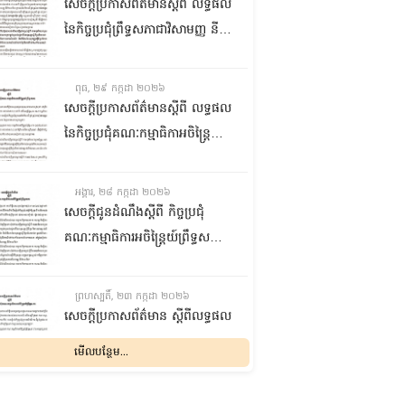
ជាមួយនឹងក្រសួងការងារ បណ្តុះ
សេចក្តីប្រកាសព័ត៌មានស្តីពី លទ្ធផល
បណ្តាលវិជ្ជាជីវៈ នាព្រឹកថ្ងៃទី៣០ ខែ
នៃកិច្ចប្រជុំព្រឹទ្ធសភាជាវិសាមញ្ញ នីតិ
កក្កដា ឆ្នាំ២០២៦
កាលទី៥ នាព្រឹកថ្ងៃទី២៩ ខែកក្កដា
ឆ្នាំ២០២៦
ពុធ, ២៩ កក្កដា ២០២៦
សេចក្តីប្រកាសព័ត៌មានស្តីពី លទ្ធផល
នៃកិច្ចប្រជុំគណៈកម្មាធិកាអចិន្រ្តៃយ៍
ព្រឹទ្ធសភា នាព្រឹកថ្ងៃទី២៩ ខែកក្កដា
ឆ្នាំ២០២៦
អង្គារ, ២៨ កក្កដា ២០២៦
សេចក្តីជូនដំណឹងស្តីពី កិច្ចប្រជុំ
គណៈកម្មាធិការអចិន្រ្តៃយ៍ព្រឹទ្ធសភា
នាថ្ងៃទី២៩ ខែកក្កដា ឆ្នាំ២០២៦
ព្រហស្បតិ៍, ២៣ កក្កដា ២០២៦
សេចក្តីប្រកាសព័ត៌មាន ស្តីពីលទ្ធផល
នៃកិច្ចប្រជុំគណៈកម្មាធិការអចិន្រ្តៃយ៍
មើលបន្ថែម...
ព្រឹទ្ធសភា នាថ្ងៃទី២៣ ខែកក្កដា
ឆ្នាំ២០២៦
ពុធ, ២២ កក្កដា ២០២៦