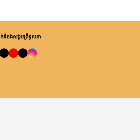
់ទំនងសង្គមព្រឹទ្ធសភា