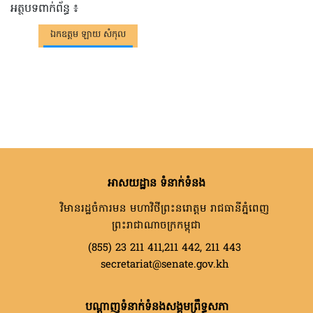
អត្ថបទពាក់ព័ន្ធ ៖
ឯកឧត្តម ឡាយ សំកុល
អាសយដ្ឋាន ទំនាក់ទំនង
វិមានរដ្ឋចំការមន មហាវិថីព្រះនរោត្តម រាជធានីភ្នំពេញ
ព្រះរាជាណាចក្រកម្ពុជា
(855) 23 211 411,211 442, 211 443
secretariat@senate.gov.kh
បណ្តាញទំនាក់ទំនងសង្គមព្រឹទ្ធសភា