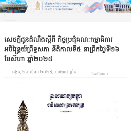
សេចក្តីជូនដំណឹងស្តីពី កិច្ចប្រជុំគណៈកម្មាធិការ
អចិន្រ្តៃយ៍ព្រឹទ្ធសភា ​នីតិកាលទី៥ នាព្រឹកថ្ងៃទី២៦
ខែសីហា ឆ្នាំ២០២៥
អង្គារ, ២៦ សីហា ២០២៥, ០៧:៣៧ ព្រឹក
ចែករំលែក ៖