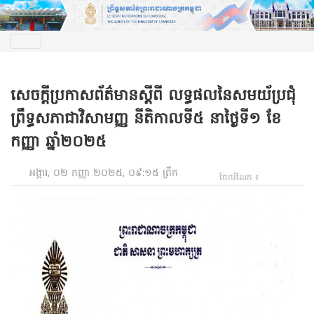
សេចក្តីប្រកាសព័ត៌មានស្តីពី​ លទ្ធផលនៃសមយ័ប្រជុំ
ព្រឹទ្ធសភាជាវិសាមញ្ញ នីតិកាលទី៥ នាថ្ងៃទី១ ខែ
កញ្ញា ឆ្នាំ២០២៥
អង្គារ, ០២ កញ្ញា ២០២៥, ០៩:១៥ ព្រឹក
ចែករំលែក ៖