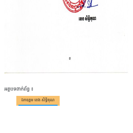
អត្ថបទពាក់ព័ន្ធ ៖
ឯកឧត្តម ខេង សិទ្ធិគុណ