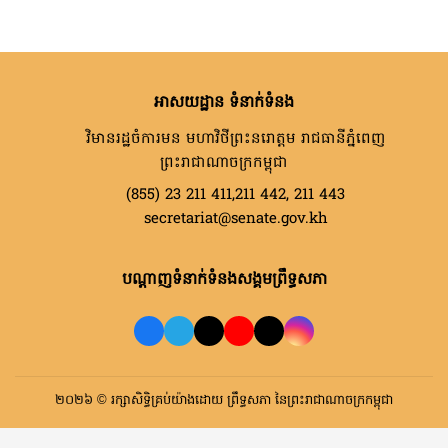
អាសយដ្ឋាន ទំនាក់ទំនង
វិមានរដ្ឋចំការមន មហាវិថីព្រះនរោត្តម រាជធានីភ្នំពេញ
ព្រះរាជាណាចក្រកម្ពុជា
(855) 23 211 411,211 442, 211 443
secretariat@senate.gov.kh
បណ្តាញទំនាក់ទំនងសង្គមព្រឹទ្ធសភា
២០២៦ © រក្សាសិទ្ធិគ្រប់យ៉ាងដោយ ព្រឹទ្ធសភា នៃព្រះរាជាណាចក្រកម្ពុជា