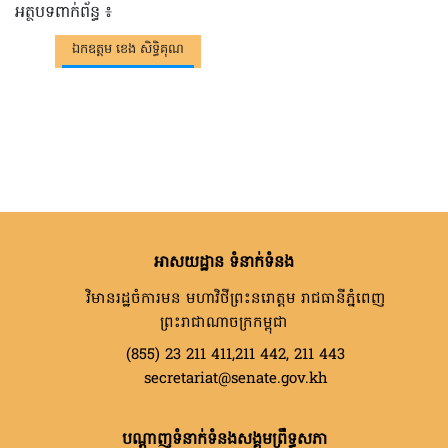
អត្ថបទពាក់ព័ន្ធ ៖
ឯកឧត្តម ខេង សិទ្ធិគុណ
អាសយដ្ឋាន ទំនាក់ទំនង
វិមានរដ្ឋចំការមន មហាវិថីព្រះនរោត្តម រាជធានីភ្នំពេញ
ព្រះរាជាណាចក្រកម្ពុជា
(855) 23 211 411,211 442, 211 443
secretariat@senate.gov.kh
បណ្តាញទំនាក់ទំនងសង្គមព្រឹទ្ធសភា