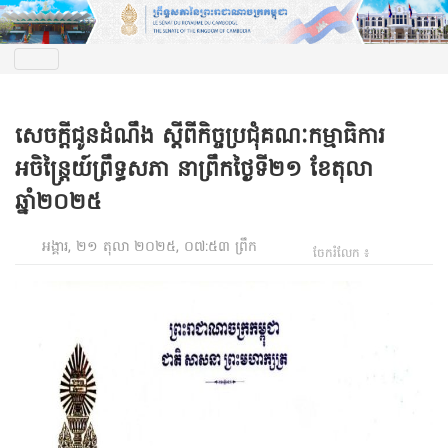
សេចក្តីជូនដំណឹង ស្តីពីកិច្ចប្រជុំគណៈកម្មាធិការ
អចិន្ត្រៃយ៍ព្រឹទ្ធសភា នាព្រឹកថ្ងៃទី២១ ខែតុលា
ឆ្នាំ២០២៥
អង្គារ, ២១ តុលា ២០២៥, ០៧:៥៣ ព្រឹក
ចែករំលែក ៖