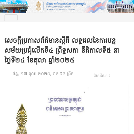
សេចក្តីប្រកាសព័ត៌មានស្តីពី លទ្ធផលនៃការបន្ត
សម័យប្រជុំលើកទី៤ ព្រឹទ្ធសភា នីតិកាលទី៥ នា
ថ្ងៃទី២៤ ខែតុលា ឆ្នាំ២០២៥
ច័ន្ទ, ២៧ តុលា ២០២៥, ០៨:៥៨ ព្រឹក
ចែករំលែក ៖