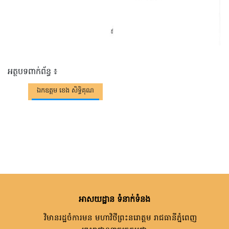
អត្ថបទពាក់ព័ន្ធ ៖
ឯកឧត្តម ខេង សិទ្ធិគុណ
អាសយដ្ឋាន ទំនាក់ទំនង
វិមានរដ្ឋចំការមន មហាវិថីព្រះនរោត្តម រាជធានីភ្នំពេញ