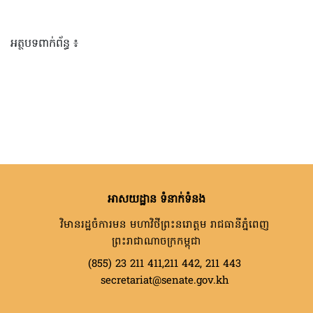
អត្ថបទពាក់ព័ន្ធ ៖
អាសយដ្ឋាន ទំនាក់ទំនង
វិមានរដ្ឋចំការមន មហាវិថីព្រះនរោត្តម រាជធានីភ្នំពេញ
ព្រះរាជាណាចក្រកម្ពុជា
(855) 23 211 411,211 442, 211 443
secretariat@senate.gov.kh