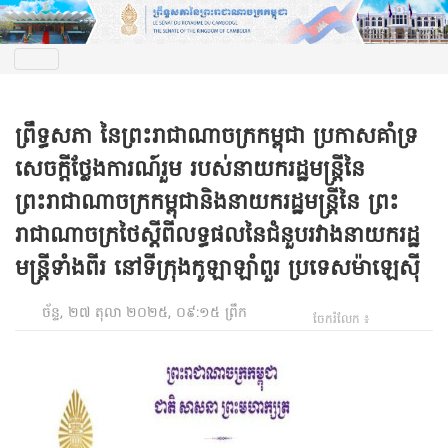
ព្រឹទ្ធសភា នៃព្រះរាជាណាចក្រកម្ពុជា ប្រកាសគាំទ្រ
សេចក្តីថ្លែងការណ៍រួម របស់នាយករដ្ឋមន្ត្រីនៃ
ព្រះរាជាណាចក្រកម្ពុជានិងនាយករដ្ឋមន្ត្រីនៃ ព្រះ
រាជាណាចក្រថៃស្តីពីលទ្ធផលនៃជំនួបរវាងនាយករដ្ឋ
មន្ត្រីទាំងពីរ នៅទីក្រុងកូឡាឡាំពួរ ប្រទេសម៉ាឡេស៊ី
ច័ន្ទ, ២៧ តុលា ២០២៥, ០៩:១៥ ព្រឹក
ចែករំលែក ៖