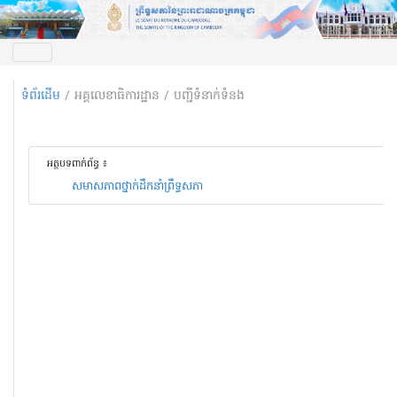
ទំព័រដើម
/ អគ្គលេខាធិការដ្ឋាន / បញ្ជីទំនាក់ទំនង
អត្ថបទពាក់ព័ន្ធ ៖
សមាសភាពថ្នាក់ដឹកនាំព្រឹទ្ធសភា
ន