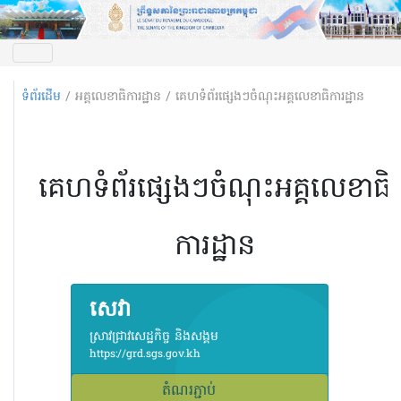
ទំព័រដើម
/ អគ្គលេខាធិការដ្ឋាន / គេហទំព័រផ្សេងៗចំណុះអគ្គលេខាធិការដ្ឋាន
គេហទំព័រផ្សេងៗចំណុះអគ្គលេខាធិ
ការដ្ឋាន
ន
សេវា
ស្រាវជ្រាវសេដ្ឋកិច្ច និងសង្គម
https://grd.sgs.gov.kh
តំណរភ្ជាប់