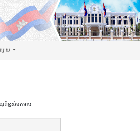
ពផ្សាយ
យុពីខ្ពស់មកទាប