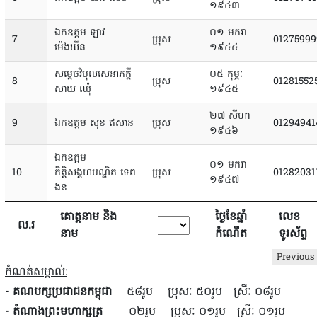
១៩៤៣
ឯកឧត្តម ឡាវ
០១ មករា
7
ប្រុស
01275999
ម៉េងឃីន
១៩៤៤
សម្តេចវិបុលសេនាភក្តី
០៥ កុម្ភៈ
8
ប្រុស
01281552
សាយ ឈុំ
១៩៤៥
២៧ សីហា
9
ឯកឧត្តម សុខ ឥសាន
ប្រុស
01294941
១៩៤៦
ឯកឧត្តម
០១ មករា
10
កិត្តិសង្គហបណ្ឌិត ទេព
ប្រុស
01282031
១៩៤៧
ងន
គោត្តនាម និង
ថ្ងៃខែឆ្នាំ
លេខ
ល.រ
នាម
កំណើត
ទូរស័ព្ទ
Previous
កំណត់សម្គាល់:
- គណបក្សប្រជាជនកម្ពុជា
៥៨រូប
ប្រុសៈ ៥០រូប
ស្រីៈ ០៨រូប
- តំណាងព្រះមហាក្សត្រ
០២រូប
ប្រុសៈ ០១រូប
ស្រីៈ ០១រូប