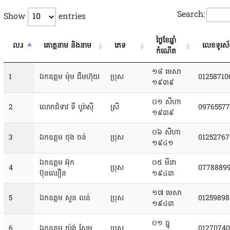
Search:
Show
entries
ថ្ងៃខែឆ្នាំ
ល.រ
គោត្តនាម និងនាម
ភេទ
លេខទូរស័ព
កំណើត
១៨ មេសា
1
ឯកឧត្ដម ម៉ុម ជឹមហ៊ុយ
ប្រុស
01258710
១៩៣៩
០១ សីហា
2
លោកជំទាវ ទី បូរ៉ាស៊ី
ស្រី
0976557
១៩៣៩
០៦ សីហា
3
ឯកឧត្ដម ថុង ចន់
ប្រុស
01252767
១៩៤១
ឯកឧត្ដម អ៊ុក
០៥ មីនា
4
ប្រុស
0778889
ប៊ុនឈឿន
១៩៤៣
១៧ មេសា
5
ឯកឧត្តម សួន លន់
ប្រុស
01259898
១៩៤៣
០១ ធ្នូ
6
ឯកឧត្តម យ៉ង់ សែម
ប្រុស
0127074