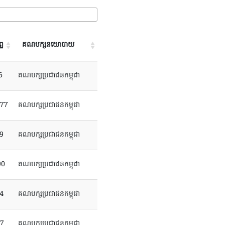
្ទ
គណបក្សនយោបាយ
6
គណបក្សប្រជាជនកម្ពុជា
777
គណបក្សប្រជាជនកម្ពុជា
9
គណបក្សប្រជាជនកម្ពុជា
90
គណបក្សប្រជាជនកម្ពុជា
4
គណបក្សប្រជាជនកម្ពុជា
07
គណបក្សប្រជាជនកម្ពុជា