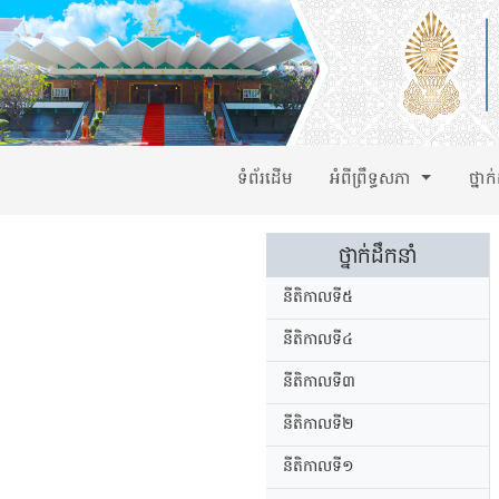
ទំព័រដើម
អំពីព្រឹទ្ធសភា
ថ្នាក
ថ្នាក់ដឹកនាំ
នីតិកាលទី៥
នីតិកាលទី៤
នីតិកាលទី៣
នីតិកាលទី២
នីតិកាលទី១