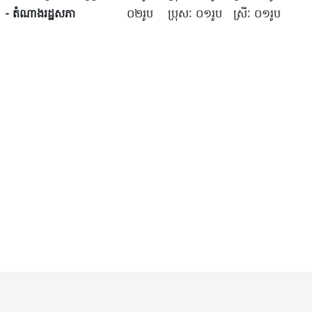
- តំណាងរដ្ឋសភា
០២រូប
ប្រុសៈ ០១រូប
ស្រីៈ ០១រូប