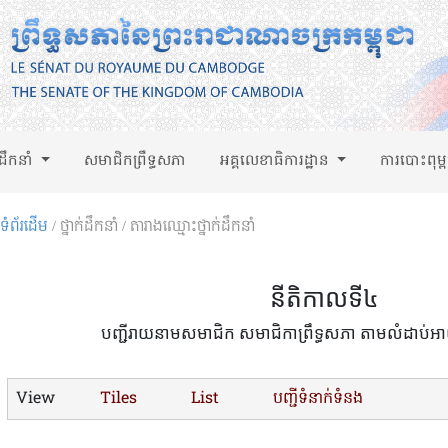
់ដឹកនាំ
សមាជិកព្រឹទ្ធសភា
អគ្គលេខាធិការដ្ឋាន
ការបោះពុម្
ទំព័រដើម
/ ថ្នាក់ដឹកនាំ / តារាងឈ្មោះថ្នាក់ដឹកនាំ
នីតិកាលទី៤
បញ្ជីរាយនាមសមាជិក សមាជិកាព្រឹទ្ធសភា តាមលំដាប់អា
View
Tiles
List
បញ្ជីទំនាក់ទំនង