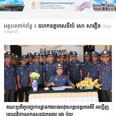
អត្ថបទពាក់ព័ន្ធ ៖
លោកឧត្តមសេនីយ៍ សោ សាវឿន
(ចំនួន
1 អត្ថបទ)
គណ:ប្រតិភូបញ្ជាការដ្ឋានកងរាជអាវុធហត្ថខេត្តរតនគិរី អញ្ជើញ
គោរពវិញ្ញាណក្ខន្ធសពឯកឧត្តម មួង ប៉យ