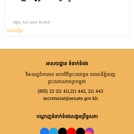
អង្គារ, ២៩ មេសា ២០២៥
អានលម្អិត
អាសយដ្ឋាន ទំនាក់ទំនង
វិមានរដ្ឋចំការមន មហាវិថីព្រះនរោត្តម រាជធានីភ្នំពេញ
ព្រះរាជាណាចក្រកម្ពុជា
(855) 23 211 411,211 442, 211 443
secretariat@senate.gov.kh
បណ្តាញទំនាក់ទំនងសង្គមព្រឹទ្ធសភា