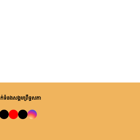
់ទំនងសង្គមព្រឹទ្ធសភា