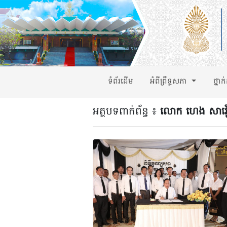
ទំព័រដើម
អំពីព្រឹទ្ធសភា
ថ្នាក
អត្ថបទពាក់ព័ន្ធ ៖
លោក ហេង សាវ