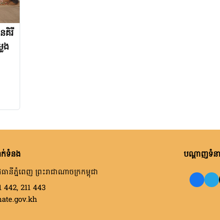
នគិរី
មួង
ក់ទំនង
បណ្តាញទំនាក
ធានីភ្នំពេញ ព្រះរាជាណាចក្រកម្ពុជា
1 442, 211 443
nate.gov.kh