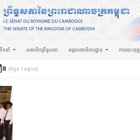
់ដឹកនាំ
សមាជិកព្រឹទ្ធសភា
អគ្គលេខាធិការដ្ឋាន
ការបោះពុម្
ឿន
(ចំនួន 1 អត្ថបទ)