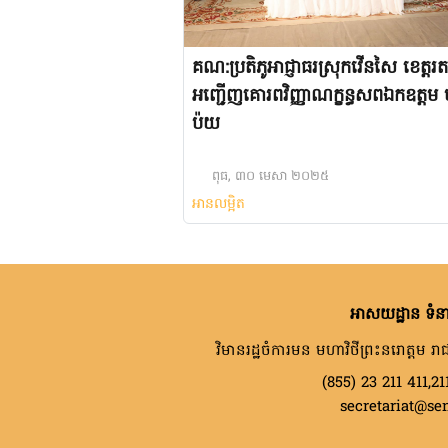
គណ:ប្រតិភូអាជ្ញាធរស្រុកវើនសៃ ខេត្តរត
អញ្ជើញគោរពវិញ្ញាណក្ខន្ធសពឯកឧត្តម 
ប៉យ
ពុធ, ៣០ មេសា ២០២៥
អានលម្អិត
អាសយដ្ឋាន ទំនា
វិមានរដ្ឋចំការមន មហាវិថីព្រះនរោត្តម រាជ
(855) 23 211 411,21
secretariat@se