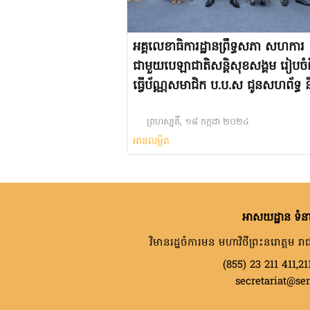
អគ្គលេខាធិការដ្ឋានព្រឹទ្ធសភា សហការ
ជាមួយបេឡាជាតិសន្តិសុខសង្គម រៀបចំព
ធ្វើប័ណ្ណសមាជិក ប.ប.ស ជូនសហព័ទ្ធ ន
កូនរបស់មន្ត្រីរាជការ
ព្រហស្បតិ៍, ១៨ កក្កដា ២០២៤
អានលម្អិត
អាសយដ្ឋាន ទំនា
វិមានរដ្ឋចំការមន មហាវិថីព្រះនរោត្តម រាជ
(855) 23 211 411,21
secretariat@se