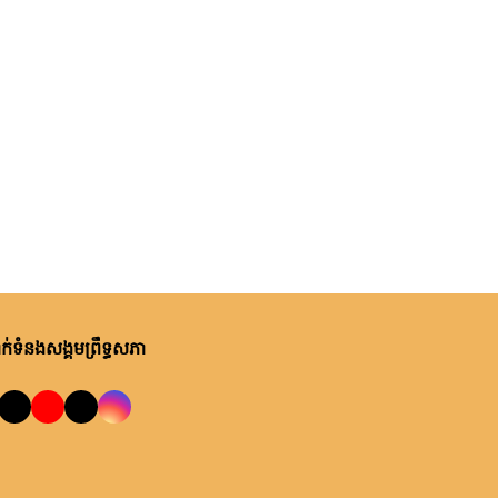
់ទំនងសង្គមព្រឹទ្ធសភា