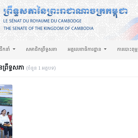
់ដឹកនាំ
សមាជិកព្រឹទ្ធសភា
អគ្គលេខាធិការដ្ឋាន
ការបោះពុម្
នព្រឹទ្ធសភា
(ចំនួន 1 អត្ថបទ)