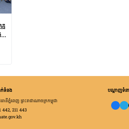
ិធី
ិង
ក់ទំនង
បណ្តាញទំនាក
ធានីភ្នំពេញ ព្រះរាជាណាចក្រកម្ពុជា
1 442, 211 443
nate.gov.kh