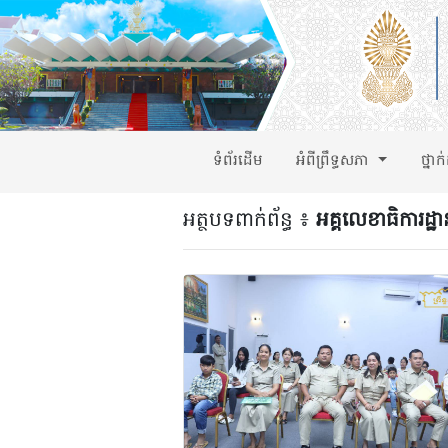
ទំព័រដើម
អំពីព្រឹទ្ធសភា
ថ្នាក
អត្ថបទពាក់ព័ន្ធ ៖
អគ្គលេខាធិការដ្ឋា