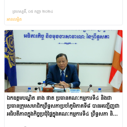
ព្រហស្បតិ៍, ០៥ កញ្ញា ២០២៤
អានលម្អិត
ឯកឧត្ដមបណ្ឌិត នាង ផាត ប្រធានគណៈកម្មការទី៤ និងជា
ប្រធានក្រុមសមាជិកព្រឹទ្ធសភាប្រចាំភូមិភាគទី៨ បានអញ្ជើញជា
អធិបតីភាពក្នុងកិច្ចប្រជុំផ្ទៃក្នុងគណៈកម្មការទី៤ ព្រឹទ្ធសភា និង
ក្រុមសមាជិកព្រឹទ្ធសភាប្រចាំភូមិភាគទី៨ ដើម្បីផ្សព្វផ្សាលទ្ធផល