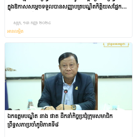
ក្នុងឱកាសសម្ដេចទទួលបានសញ្ញាបត្របណ្ឌិតកិត្តិយសផ្នែក
“ភាពជាអ្នកដឹកនាំ និងការកសាងសន្តិភាព”
ពីសាកលវិទ្យាល័យ Dongguk University WISE
សុក្រ, ១៣ កញ្ញា ២០២៤
អានលម្អិត
ខេត្តឃ្យុងសាងបុកដូ នៃសាធារណរដ្ឋកូរ៉េ នៅថ្ងៃទី១២ ខែកញ្ញា
ឆ្នាំ២០២៤
ឯកឧត្តមបណ្ឌិត នាង ផាត ដឹកនាំកិច្ចប្រជុំក្រុមសមាជិក
ព្រឹទ្ធសភាប្រចាំភូមិភាគទី៨