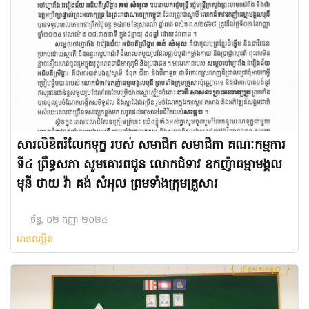
សារលិខិតរំលែកទុក្ខ របស់ សមាជិក សមាជិកា គណៈកម្មការ
ទី៤ ព្រឹទ្ធសភា សូមគោរពជូន លោកជំទាវ ឧកញ៉ាធម្មាមង្គល
មុនី ថាយ វ៉ា គង់ សំអុល ព្រមទាំងក្រុមគ្រួសារ
ច័ន្ទ, ០២ កញ្ញា ២០២៤
អានលម្អិត