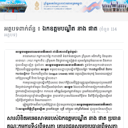
អត្ថបទពាក់ព័ន្ធ ៖
ឯកឧត្តមបណ្ឌិត នាង ផាត
(ចំនួន 114
អត្ថបទ)
សារលិខិតអបអរសាទររបស់ឯកឧត្តមបណ្ឌិត នាង ផាត ប្រធាន
គណៈកម្មការទី៤ព្រឹទ្ធសភា គោរពជូនសម្ដេចប្រធានព្រឹទ្ធសភា