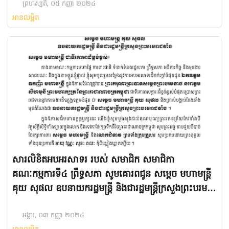
កិច្ចប្រជុំគណៈកម្មាធិការអចិន្រ្ដៃយព្រឹទ្ធសភា
ព្រហស្បតិ៍, ០៥ កញ្ញា ២០២៤
អានលម្អិត
សារលិខិតអបអរសាទរ របស់ សមាជិក សមាជិកា
គណៈកម្មការទី៤ ព្រឹទ្ធសភា សូមគោរពជូន សម្តេច មហាមន្ត្រី
គុយ សុផល ឧបនាយករដ្ឋមន្ត្រី និងជារដ្ឋមន្ត្រីក្រសួងព្រះបរម
រាជវាំង
អង្គារ, ០៣ កញ្ញា ២០២៤