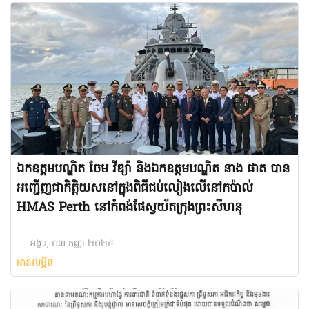
ឯកឧត្ដមបណ្ឌិត ចែម វីឌ្យ៉ា និងឯកឧត្តមបណ្ឌិត នាង ផាត បាន
អញ្ជើញជាកិត្តិយសនៅក្នុងពិធីជប់លៀងលើនៅកប៉ាល់
HMAS Perth នៅកំពង់ផែស្វយ័តក្រុងព្រះសីហនុ
អង្គារ, ០៣ កញ្ញា ២០២៤
អានលម្អិត