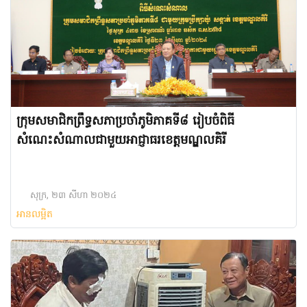
ក្រុមសមាជិកព្រឹទ្ធសភាប្រចាំភូមិភាគទី៨ រៀបចំពិធី
សំណេះសំណាលជាមួយអាជ្ញាធរខេត្តមណ្ឌលគិរី
សុក្រ, ២៣ សីហា ២០២៤
អានលម្អិត