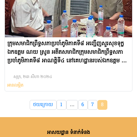
ក្រុមសមាជិកព្រឹទ្ធសភាប្រចាំភូមិភាគទី៨ អញ្ជើញសួរសុខទុក្ខ
ឯកឧត្តម ណយ ស្រូន អតីតសមាជិកក្រុមសមាជិកព្រឹទ្ធសភា
ប្រចាំភូមិភាគទី៨ អាណត្តិទី៤ នៅគេហដ្ឋានរបស់ឯកឧត្តម នៅ
ក្រុងសែនមនោរម្យ
សុក្រ, ២៣ សីហា ២០២៤
អានលម្អិត
ថយក្រោយ
1
…
6
7
8
អាសយដ្ឋាន ទំនាក់ទំនង