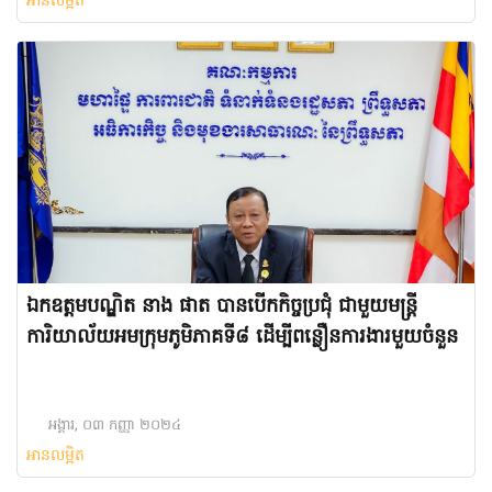
អានលម្អិត
ឯកឧត្តមបណ្ឌិត នាង ផាត បានបើកកិច្ចប្រជុំ ជាមួយមន្ត្រី
ការិយាល័យអមក្រុមភូមិភាគទី៨ ដើម្បីពន្លឿនការងារមួយចំនួន
អង្គារ, ០៣ កញ្ញា ២០២៤
អានលម្អិត