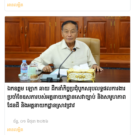
អានលម្អិត
ឯកឧត្តម ឡោក ឆាយ ដឹកនាំកិច្ចប្រជុំបូកសរុបលទ្ធផលការងារ
ប្រចាំខែឧសភារបស់អគ្គនាយកដ្ឋានសេវាច្បាប់ និងសមូហភាព
ដែនដី និងអគ្គនាយកដ្ឋានស្រាវជ្រាវ
ច័ន្ទ, ០១ មិថុនា ២០២៦
អានលម្អិត