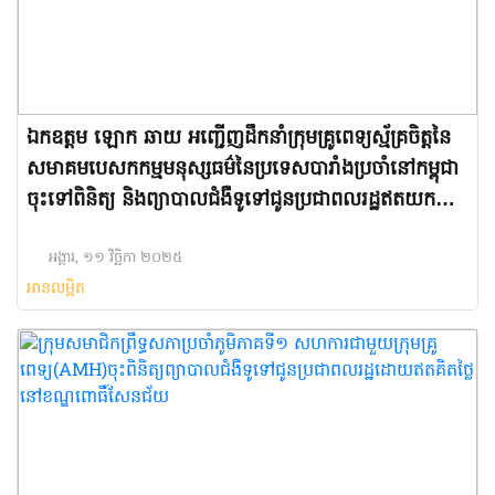
ឯកឧត្តម ឡោក ឆាយ អញ្ជើញដឹកនាំក្រុមគ្រូពេទ្យស្ម័គ្រចិត្តនៃ
សមាគមបេសកកម្មមនុស្សធម៌នៃប្រទេសបារាំងប្រចាំនៅកម្ពុជា
ចុះទៅពិនិត្យ និងព្យាបាលជំងឺទូទៅជូនប្រជាពលរដ្ឋឥតយក
កម្រៃ នៅក្នុងបរិវេណវត្តសូរិយាពោធិមាស រាជធានីភ្នំពេញ
អង្គារ, ១១ វិច្ឆិកា ២០២៥
អានលម្អិត