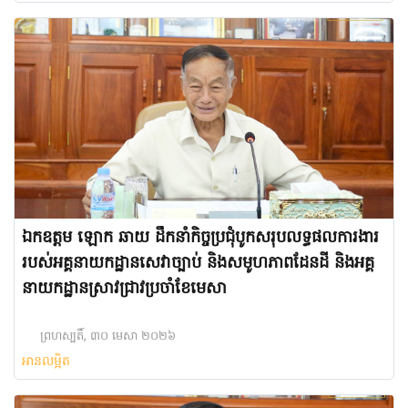
ឯកឧត្តម ឡោក ឆាយ ដឹកនាំកិច្ចប្រជុំបូកសរុបលទ្ធផលការងារ
របស់អគ្គនាយកដ្ឋានសេវាច្បាប់ និងសមូហភាពដែនដី និងអគ្គ
នាយកដ្ឋានស្រាវជ្រាវប្រចាំខែមេសា
ព្រហស្បតិ៍, ៣០ មេសា ២០២៦
អានលម្អិត