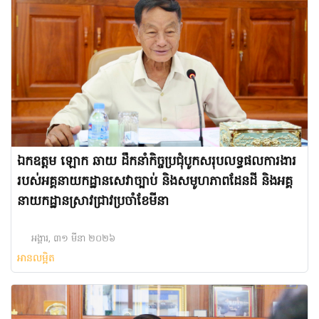
ឯកឧត្តម ឡោក ឆាយ ដឹកនាំកិច្ចប្រជុំបូកសរុបលទ្ធផលការងារ
របស់អគ្គនាយកដ្ឋានសេវាច្បាប់ និងសមូហភាពដែនដី និងអគ្គ
នាយកដ្ឋានស្រាវជ្រាវប្រចាំខែមីនា
អង្គារ, ៣១ មីនា ២០២៦
អានលម្អិត