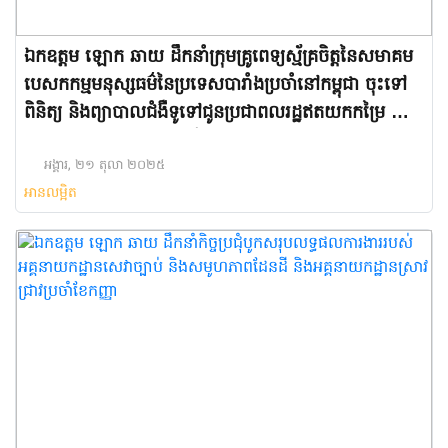
ឯកឧត្តម ឡោក ឆាយ ដឹកនាំក្រុមគ្រូពេទ្យស្ម័គ្រចិត្តនៃសមាគម
បេសកកម្មមនុស្សធម៌នៃប្រទេសបារាំងប្រចាំនៅកម្ពុជា ចុះទៅ
ពិនិត្យ និងព្យាបាលជំងឺទូទៅជូនប្រជាពលរដ្ឋឥតយកកម្រៃ នៅ
ក្នុងបរិវេណវត្តវារិន្ទព្រែកលៀប និងវត្តបុទុមគង្គារ
អង្គារ, ២១ តុលា ២០២៥
អានលម្អិត