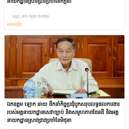
នាយកដ្ឋានស្រាវជ្រាវប្រចាំខែកក្កដា
សុក្រ, ៣១ កក្កដា ២០២៦
អានលម្អិត
ឯកឧត្តម ឡោក ឆាយ ដឹកនាំកិច្ចប្រជុំបូកសរុបលទ្ធផលការងារ
របស់អគ្គនាយកដ្ឋានសេវាច្បាប់ និងសមូហភាពដែនដី និងអគ្គ
នាយកដ្ឋានស្រាវជ្រាវប្រចាំខែមិថុនា