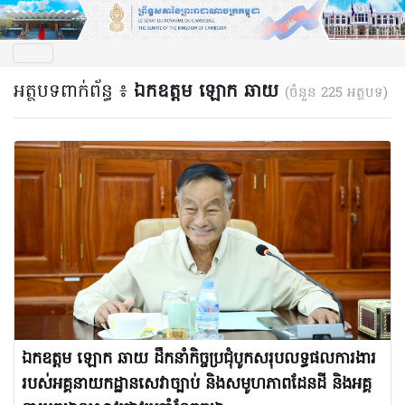
អត្ថបទពាក់ព័ន្ធ ៖
ឯកឧត្តម ឡោក ឆាយ
(ចំនួន 225 អត្ថបទ)
ឯកឧត្តម ឡោក ឆាយ ដឹកនាំកិច្ចប្រជុំបូកសរុបលទ្ធផលការងារ
របស់អគ្គនាយកដ្ឋានសេវាច្បាប់ និងសមូហភាពដែនដី និងអគ្គ