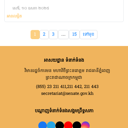
សៅរ៍, ១០ ឧសភា ២០២៥
អានលម្អិត
1
2
3
…
15
ទៅមុខ
អាសយដ្ឋាន ទំនាក់ទំនង
វិមានរដ្ឋចំការមន មហាវិថីព្រះនរោត្តម រាជធានីភ្នំពេញ
ព្រះរាជាណាចក្រកម្ពុជា
(855) 23 211 411,211 442, 211 443
secretariat@senate.gov.kh
បណ្តាញទំនាក់ទំនងសង្គមព្រឹទ្ធសភា