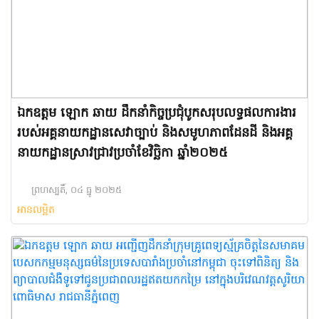
ឯកឧត្តម ឡោក ឆាយ ដឹកនាំកិច្ចប្រជុំបូកសរុបលទ្ធផលការងារ
របស់អគ្គនាយកដ្ឋានសេវាច្បាប់ និងសមូហភាពដែនដី និងអគ្គ
នាយកដ្ឋានស្រាវជ្រាវប្រចាំខែវិច្ឆិកា ឆ្នាំ២០២៥
ព្រហស្បតិ៍, ០៤ ធ្នូ ២០២៥
អានលម្អិត