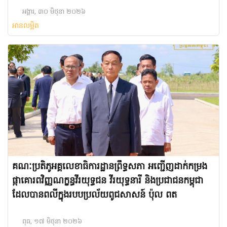
អង្គារ, ៣០ មិថុនា ២០២៦
អានលម្អិត
គណៈប្រតិភូអគ្គលេខាធិការដ្ឋានព្រឹទ្ធសភា អញ្ជើញដាក់កម្រង
ផ្កាគោរពវិញ្ញណក្ខន្ធវីរយុទ្ធជន វីរយុទ្ធនារី និងប្រជាជនកម្ពុជា
ដែលបានពលីក្នុងរបបប្រល័យពូជសាសន៍ ប៉ុល ពត
ពុធ, ១៧ មិថុនា ២០២៦