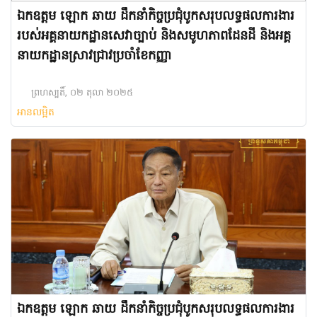
ឯកឧត្តម ឡោក ឆាយ ដឹកនាំកិច្ចប្រជុំបូកសរុបលទ្ធផលការងារ
របស់អគ្គនាយកដ្ឋានសេវាច្បាប់ និងសមូហភាពដែនដី និងអគ្គ
នាយកដ្ឋានស្រាវជ្រាវប្រចាំខែកញ្ញា
ព្រហស្បតិ៍, ០២ តុលា ២០២៥
អានលម្អិត
ឯកឧត្តម ឡោក ឆាយ ដឹកនាំកិច្ចប្រជុំបូកសរុបលទ្ធផលការងារ