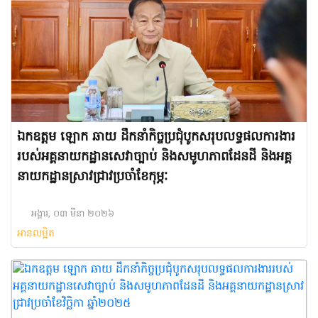
ឯកឧត្តម ឡោក ឆាយ ដឹកនាំកិច្ចប្រជុំបូកសរុបលទ្ធផលការងារ
របស់អគ្គនាយកដ្ឋានសេវាច្បាប់ និងសមូហភាពដែនដី និងអគ្គ
នាយកដ្ឋានស្រាវជ្រាវប្រចាំខែកុម្ភៈ
អង្គារ, ០៣ មីនា ២០២៦
អានលម្អិត