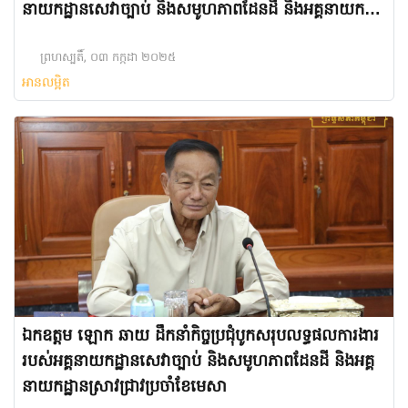
នាយកដ្ឋានសេវាច្បាប់ និងសមូហភាពដែនដី និងអគ្គនាយក
ដ្ឋានស្រាវជ្រាវ
ព្រហស្បតិ៍, ០៣ កក្កដា ២០២៥
អានលម្អិត
ឯកឧត្តម ឡោក ឆាយ ដឹកនាំកិច្ចប្រជុំបូកសរុបលទ្ធផលការងារ
របស់អគ្គនាយកដ្ឋានសេវាច្បាប់ និងសមូហភាពដែនដី និងអគ្គ
នាយកដ្ឋានស្រាវជ្រាវប្រចាំខែមេសា