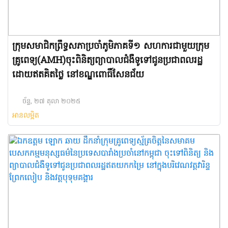
ក្រុមសមាជិកព្រឹទ្ធសភាប្រចាំភូមិភាគទី១ សហការជាមួយក្រុម
គ្រូពេទ្យ(AMH)ចុះពិនិត្យព្យាបាលជំងឺទូទៅជូនប្រជាពលរដ្ឋ
ដោយឥតគិតថ្លៃ នៅខណ្ឌពោធិ៍សែនជ័យ
ច័ន្ទ, ២៧ តុលា ២០២៥
អានលម្អិត