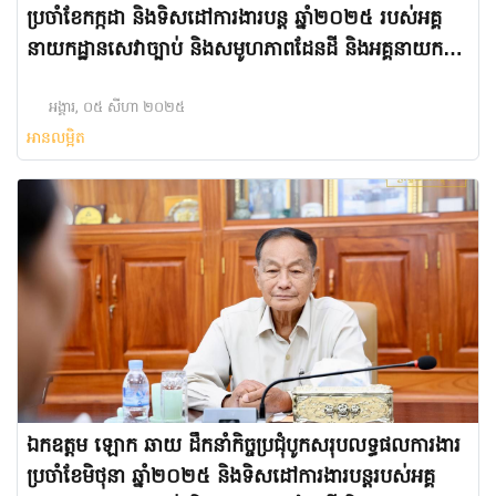
ប្រចាំខែកក្កដា និងទិសដៅការងារបន្ត ឆ្នាំ២០២៥ របស់អគ្គ
នាយកដ្ឋានសេវាច្បាប់ និងសមូហភាពដែនដី និងអគ្គនាយក
ដ្ឋានស្រាវជ្រាវ
អង្គារ, ០៥ សីហា ២០២៥
អានលម្អិត
ឯកឧត្តម ឡោក ឆាយ ដឹកនាំកិច្ចប្រជុំបូកសរុបលទ្ធផលការងារ
ប្រចាំខែមិថុនា ឆ្នាំ២០២៥ និងទិសដៅការងារបន្តរបស់អគ្គ