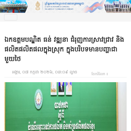
ឯកឧត្តមបណ្ឌិត ធន់ វឌ្ឍនា ជំរុញការស្រាវជ្រាវ និង
ផលិតផលិតផលក្នុងស្រុក ក្នុងបរិបទមានបញ្ហាជា
មួយថៃ
អង្គារ, ០៧ កក្កដា ២០២៦, ០៣:០៩ ល្ងាច
ចែករំលែក ៖