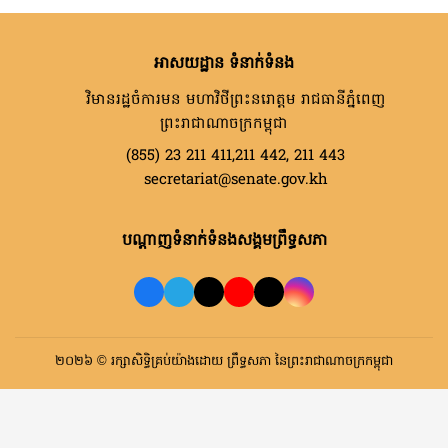
អាសយដ្ឋាន ទំនាក់ទំនង
វិមានរដ្ឋចំការមន មហាវិថីព្រះនរោត្តម រាជធានីភ្នំពេញ
ព្រះរាជាណាចក្រកម្ពុជា
(855) 23 211 411,211 442, 211 443
secretariat@senate.gov.kh
បណ្តាញទំនាក់ទំនងសង្គមព្រឹទ្ធសភា
២០២៦ © រក្សាសិទ្ធិគ្រប់យ៉ាងដោយ ព្រឹទ្ធសភា នៃព្រះរាជាណាចក្រកម្ពុជា