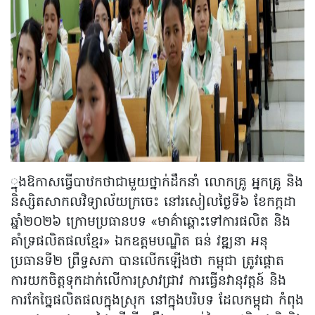
្នុងឱកាសធ្វើបាឋកថាជាមួយថ្នាក់ដឹកនាំ លោកគ្រូ អ្នកគ្រូ និង
និស្សិតសាកលវិទ្យាល័យក្រចេះ នៅរសៀលថ្ងៃទី៦ ខែកក្កដា
ឆ្នាំ២០២៦ ក្រោមប្រធានបទ «មាគ៌ាឆ្ពោះទៅការផលិត និង
គាំទ្រផលិតផលខ្មែរ» ឯកឧត្តមបណ្ឌិត ធន់ វឌ្ឍនា អនុ
ប្រធានទី២ ព្រឹទ្ធសភា បានលើកឡើងថា កម្ពុជា ត្រូវផ្តោត
ការយកចិត្តទុកដាក់លើការស្រាវជ្រាវ ការធ្វើនវានុវត្តន៍ និង
ការកែច្នៃផលិតផលក្នុងស្រុក នៅក្នុងបរិបទ ដែលកម្ពុជា កំពុង