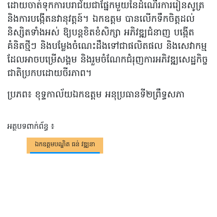
ដោយចាត់ទុកការបរាជ័យជាផ្នែកមួយនៃដំណើរការរៀនសូត្រ
និងការបង្កើតនវានុវត្តន៍។ ឯកឧត្តម បានលើកទឹកចិត្តដល់
និស្សិតទាំងអស់ ឱ្យបន្ដខិតខំសិក្សា អភិវឌ្ឍជំនាញ បង្កើត
គំនិតថ្មីៗ និងបម្លែងចំណេះដឹងទៅជាផលិតផល និងសេវាកម្ម
ដែលអាចបម្រើសង្គម និងរួមចំណែកជំរុញការអភិវឌ្ឍសេដ្ឋកិច្ច
ជាតិប្រកបដោយចីរភាព។
ប្រភព៖ ខុទ្ទកាល័យឯកឧត្តម អនុប្រធាន​ទី២ព្រឹទ្ធសភា​
អត្ថបទពាក់ព័ន្ធ ៖
ឯកឧត្តម​បណ្ឌិត ធន់ វឌ្ឍនា