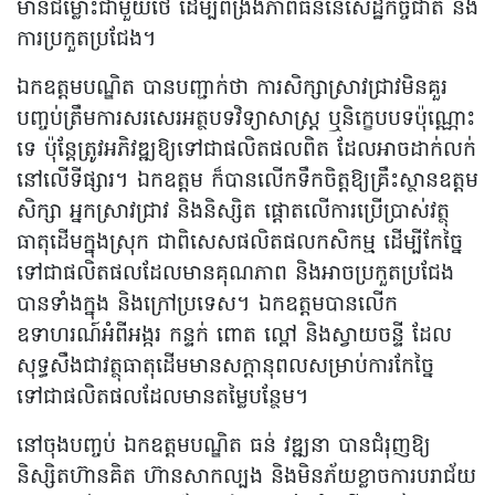
មានជម្លោះជាមួយថៃ ដើម្បីពង្រឹងភាពធន់នៃសេដ្ឋកិច្ចជាតិ និង
ការប្រកួតប្រជែង។
ឯកឧត្តមបណ្ឌិត បានបញ្ជាក់ថា ការសិក្សាស្រាវជ្រាវមិនគួរ
បញ្ចប់ត្រឹមការសរសេរអត្ថបទវិទ្យាសាស្ត្រ ឬនិក្ខេបបទប៉ុណ្ណោះ
ទេ ប៉ុន្តែត្រូវអភិវឌ្ឍឱ្យទៅជាផលិតផលពិត ដែលអាចដាក់លក់
នៅលើទីផ្សារ។ ឯកឧត្តម ក៏បានលើកទឹកចិត្តឱ្យគ្រឹះស្ថានឧត្តម
សិក្សា អ្នកស្រាវជ្រាវ និងនិស្សិត ផ្តោតលើការប្រើប្រាស់វត្ថុ
ធាតុដើមក្នុងស្រុក ជាពិសេសផលិតផលកសិកម្ម ដើម្បីកែច្នៃ
ទៅជាផលិតផលដែលមានគុណភាព និងអាចប្រកួតប្រជែង
បានទាំងក្នុង និងក្រៅប្រទេស។ ឯកឧត្តមបានលើក
ឧទាហរណ៍អំពីអង្ករ កន្ទក់ ពោត ល្ពៅ និងស្វាយចន្ទី ដែល
សុទ្ធសឹងជាវត្ថុធាតុដើមមានសក្តានុពលសម្រាប់ការកែច្នៃ
ទៅជាផលិតផលដែលមានតម្លៃបន្ថែម។
នៅចុងបញ្ចប់ ឯកឧត្តមបណ្ឌិត ធន់ វឌ្ឍនា បានជំរុញឱ្យ
និស្សិតហ៊ានគិត ហ៊ានសាកល្បង និងមិនភ័យខ្លាចការបរាជ័យ