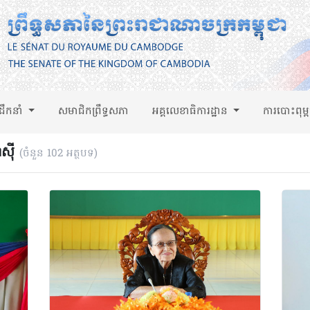
់ដឹកនាំ
សមាជិកព្រឹទ្ធសភា
អគ្គលេខាធិការដ្ឋាន
ការបោះពុម្
ស៊ី
(ចំនួន 102 អត្ថបទ)