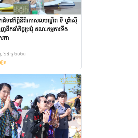
ំទាវកិតិ្តនីតិកោសលបណ្ឌិត ទី បូរ៉ាស៊ី
ើញដឹកនាំកិច្ចប្រជុំ គណៈកម្មការទី៥
្ធសភា
ន្ទ, ២៥ ធ្នូ ២០២៣
ម្អិត