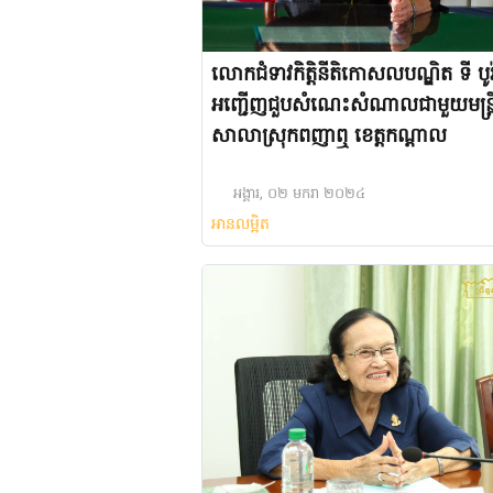
លោកជំទាវកិត្តិនីតិកោសលបណ្ឌិត ទី បូរ៉
អញ្ជើញជួបសំណេះសំណាលជាមួយមន្ត្រ
សាលាស្រុកពញាឮ ខេត្តកណ្តាល
អង្គារ, ០២ មករា ២០២៤
អានលម្អិត