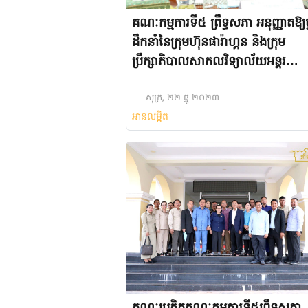
គណៈកម្មការទី៥ ព្រឹទ្ធសភា អនុញ្ញាតឱ្យថ្
ដឹកនាំនៃក្រុមហ៊ុនផារ៉ាហ្គន និងក្រុម
ប្រឹក្សាភិបាលសាកលវិទ្យាល័យអន្តរ
ជាតិផារ៉ាហ្គន ចូលជួបសម្តែងការគួរសម
សុក្រ, ២២ ធ្នូ ២០២៣
អានលម្អិត