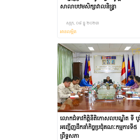
សាលាបឋមសិក្សាវាលនិន្ទ្រា
សុក្រ, ០៨ ធ្នូ ២០២៣
អានលម្អិត
លោកជំទាវកិតិ្តនីតិកោសលបណ្ឌិត ទី បូរ៉
អញ្ជើញដឹកនាំកិច្ចប្រជុំគណៈកម្មការទី៥
ព្រឹទ្ធសភា