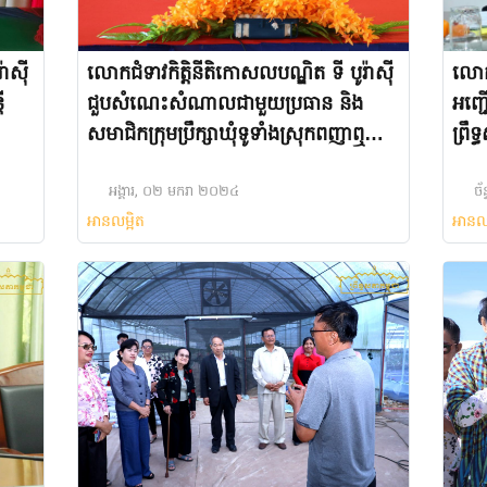
ាស៊ី
លោកជំទាវកិត្តិនីតិកោសលបណ្ឌិត ទី បូរ៉ាស៊ី
លោកជ
ី
ជួបសំណេះសំណាលជាមួយប្រធាន និង
អញ្ជ
សមាជិកក្រុមប្រឹក្សាឃុំទូទាំងស្រុកពញាឮ
ព្រឹទ
ខេត្តកណ្តាល
អង្គារ, ០២ មករា ២០២៤
ច័
អានលម្អិត
អានល