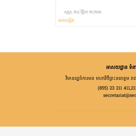
សុក្រ, ២៤ វិច្ឆិកា ២០២៣
អានលម្អិត
អាសយដ្ឋាន ទំនា
វិមានរដ្ឋចំការមន មហាវិថីព្រះនរោត្តម រាជ
(855) 23 211 411,21
secretariat@se