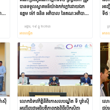
គណៈប្រតិភូគណៈកម្មការទី៥ ព្រឹទ្ធសភា ត្រូវ
លោកជ
បានទទួលស្វាគមន៍យ៉ាងកក់ក្តៅដោយឯក
អញ្ជើ
ំណង
ឧត្តម ម៉ៅ ធនិន អភិបាល នៃគណៈអភិបាល
ទី៥ 
.ក នៅ
ខេត្តកំពត
អង្គារ, ១៩ ធ្នូ ២០២៣
ព្
អានលម្អិត
អានល
ាស៊ី
លោកជំទាវកិតិ្តនីតិកោសលបណ្ឌិត ទី បូរ៉ាស៊ី
លោកជ
អញ្ជើញជាអធិបតីភាពក្នុងពិធីបើកសិក្ខា
ជប់