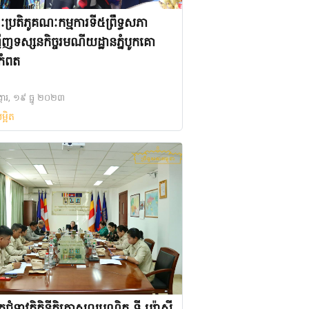
្រតិភូគណៈកម្មការទី៥ព្រឹទ្ធសភា
ើញទស្សនកិច្ចរមណីយដ្ឋានភ្នំបូកគោ
តកំពត
្គារ, ១៩ ធ្នូ ២០២៣
ម្អិត