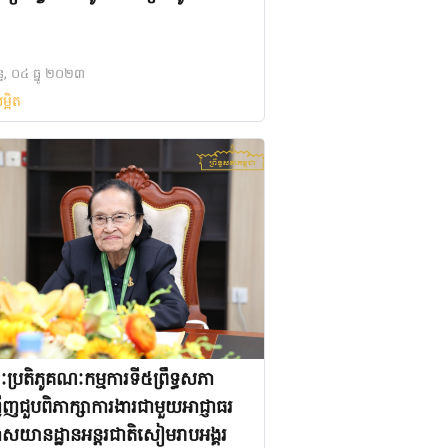
ន្ទ, ០៤ ធ្នូ ២០២៣
ម្អិត
្រតិភូគណៈកម្មការទី៥ព្រឹទ្ធសភា
ើញជួបពិភាក្សាការងារជាមួយអាជ្ញាធរ
សយានដ្ឋានអន្តរជាតិសៀមរាបអង្គរ