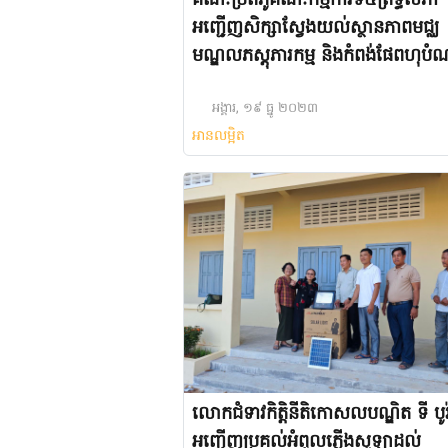
គណៈប្រតិភូគណៈកម្មការទី៥ព្រឹទ្ធសភា
អញ្ជើញសិក្សាស្វែងយល់ស្ថានភាពមជ្ឈ
មណ្ឌលភស្តុភារកម្ម និងកំពង់ផែពហុប
របស់ក្រុមហ៊ុនកំពតឡូជីស្ទីកអេនផត ឯ
ខេត្តកំពត
អង្គារ, ១៩ ធ្នូ ២០២៣
អានលម្អិត
លោកជំទាវកិត្តិនីតិកោសលបណ្ឌិត ទី បូរ៉
អញ្ជើញប្រគល់អំពូលភ្លើងសូឡាដល់