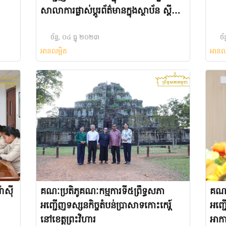
សាលាការផ្លាស់ប្តូរព័ត៌មានក្នុងស្ថាប័ន ស្ដីពី
អត្រានុកូលដ្ឋាន និងការចុះសំបុត្រកំណើតនៅ
កម្ពុជា
ច័ន្ទ, ០៤ ធ្នូ ២០២៣
ច័
អានលម្អិត
អានល
ាស៊ី
គណៈប្រតិភូគណៈកម្មការទី៥ព្រឹទ្ធសភា
គណៈប
អញ្ជើញទស្សនកិច្ចតំបន់ប្រាសាទកោះកេរ្ត៍
អញ្ជ
នៅខេត្តព្រះវិហារ
អាកា