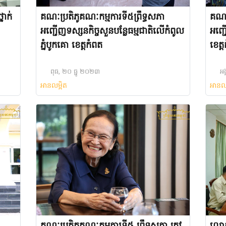
នាក់
គណៈប្រតិភូគណៈកម្មការទី៥ព្រឹទ្ធសភា
គណៈប
អញ្ជើញទស្សនកិច្ចសួនបន្លែធម្មជាតិលើកំពូល
អញ្ជ
ភ្នំបូកគោ ខេត្តកំពត
ខេត្
ពុធ, ២០ ធ្នូ ២០២៣
អង
អានលម្អិត
អានល