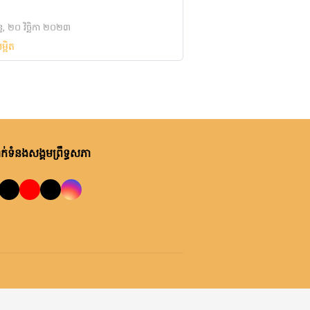
ន្ទ, ២០ វិច្ឆិកា ២០២៣
ម្អិត
់ទំនងសង្គមព្រឹទ្ធសភា