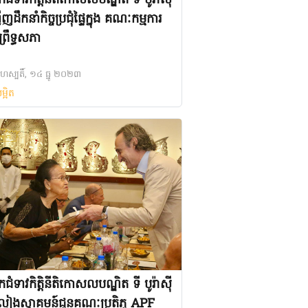
ំទាវកិតិ្តនីតិកោសលបណ្ឌិត ទី បូរ៉ាស៊ី
ញដឹកនាំកិច្ចប្រជុំផ្ទៃក្នុង គណៈកម្មការ
ព្រឹទ្ធសភា
រហស្បតិ៍, ១៤ ធ្នូ ២០២៣
ម្អិត
ំទាវកិត្តិនីតិកោសលបណ្ឌិត ទី បូរ៉ាស៊ី
លៀងស្វាគមន៍ជូនគណៈប្រតិភូ APF