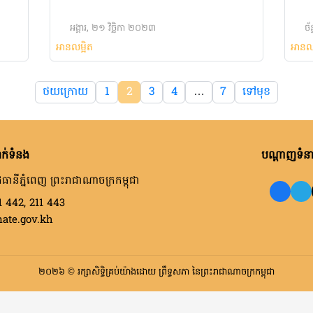
អង្គារ, ២១ វិច្ឆិកា ២០២៣
ច័
អានលម្អិត
អានល
ថយក្រោយ
1
2
3
4
…
7
ទៅមុខ
ក់ទំនង
បណ្តាញទំនាក
ធានីភ្នំពេញ ព្រះរាជាណាចក្រកម្ពុជា
1 442, 211 443
nate.gov.kh
២០២៦ © រក្សាសិទ្ធិគ្រប់យ៉ាងដោយ ព្រឹទ្ធសភា នៃព្រះរាជាណាចក្រកម្ពុជា