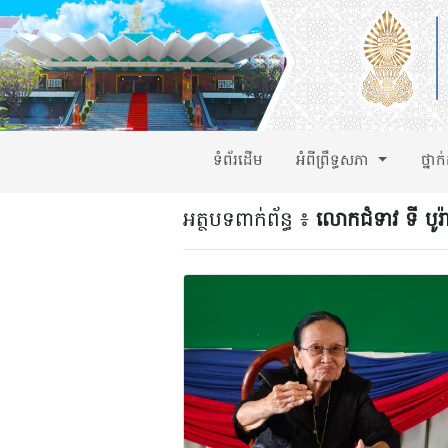
ទំព័រដើម
អំពីព្រឹទ្ធសភា
ថ្នាក
អត្ថបទពាក់ព័ន្ធ ៖
លោកជំទាវ ទី បូរ៉ា