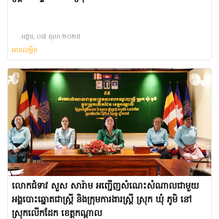
អង្គារ, ០៧ តុលា ២០២៥
អានលម្អិត
លោកជំទាវ សួស សារ៉ាម អញ្ជើញសំណេះសំណាលជាមួយ
អង្គបោះឆ្នោតជាស្ត្រី និងក្រុមការងារស្ត្រី ស្រុក ឃុំ ភូមិ នៅ
ស្រុកលើកដែក ខេត្តកណ្តាល