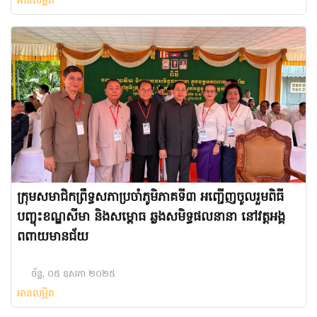
អានលម្អិត
ក្រុមសមាជិកព្រឹទ្ធសភាប្រចាំភូមិភាគទី៣ អញ្ជើញចូលរួមពិធី
បញ្ចុះខណ្ឌសីមា និងសម្ពោធ ឆ្លងសមិទ្ធផលនានា នៅវត្តអង្គ
ពពាយមានជ័យ
ច័ន្ទ, ០៥ ឧសភា ២០២៥
អានលម្អិត