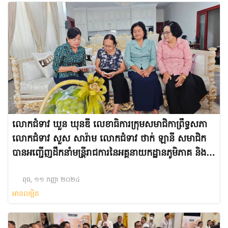
លោកជំទាវ ឃួន​ ឃុនឌី​ លេខាធិការក្រុមសមាជិកាព្រឹទ្ធសភា
លោកជំទាវ​ សួស​ សារ៉ាម​ លោកជំទាវ​ ថាក់​ ឡានី​ សមាជិក​
បានអញ្ជើញដឹកនាំមន្រី្តរាជការនៃអគ្គនាយកដ្ឋានភូមិភាគ​ និង
សមូហភាពដែនដី​ ចូលជួបសួរសុខទុក្ខ​ លោកជំទាវកិត្តិនីតិ
កោសលបណ្ឌិត​ ទី​ បូរ៉ាស៊ី​ ទីប្រឹក្សាសម្តេចប្រធានព្រឹទ្ធសភា​
ពុធ, ១១ កញ្ញា ២០២៤
អានលម្អិត