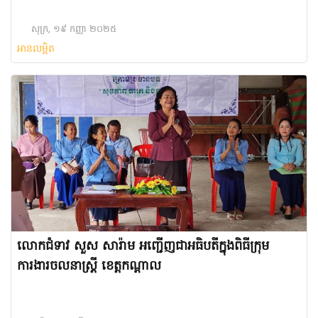
សុក្រ, ១៩ កញ្ញា ២០២៥
អានលម្អិត
លោកជំទាវ សួស សារ៉ាម អញ្ជើញជាអធិបតីក្នុងពិធីក្រុម
ការងារចលនាស្រ្តី ខេត្តកណ្តាល