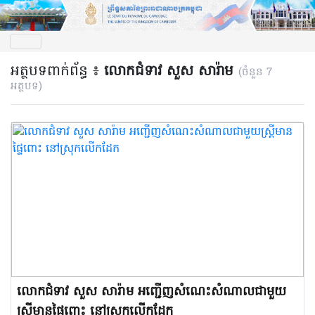
អត្ថបទពាក់ព័ន្ធ ៖
លោកជំទាវ សួស សារ៉ាម
(ចំនួន 7
អត្ថបទ)
លោកជំទាវ សួស សារ៉ាម អញ្ជើញសំណេះសំណាលជាមួយ
ស្ត្រីមានផ្ទៃពោះ នៅស្រុកលើកដែក