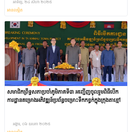
អាទិត្យ, ២៤ សីហា ២០២៥
អានលម្អិត
សមាជិកព្រឹទ្ធសភាប្រចាំភូមិភាគទី៣ អញ្ជើញចូលរួមពិធីបើក
ការដ្ឋានគម្រោងអភិវឌ្ឍន៍ប្រព័ន្ធចម្រោះទឹកកខ្វក់ក្នុងក្រុងតាខ្មៅ
អង្គារ, ០៦ ឧសភា ២០២៥