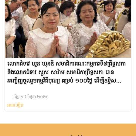
លោកជំទាវ ឃួន ឃុនឌី សមាជិកាគណៈកម្មការទី៨ព្រឹទ្ធសភា
និងលោកជំទាវ សួស សារ៉ាម សមាជិកាព្រឹទ្ធសភា បាន
អញ្ជើញចូលរួមកម្មវិធីបុណ្យ គម្រប់ ១០០ថ្ងៃ ដើម្បីឧទ្ទិស
កុសលដល់វិញ្ញាណក្ខន្ធសព ឯកឧត្ដម ឃួន ផល្លារិទ្ធ
ច័ន្ទ, ២៤ មិថុនា ២០២៤
អានលម្អិត