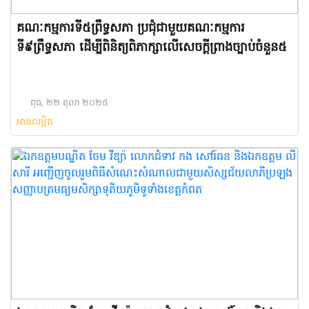
គណៈកម្មការទី៥ព្រឹទ្ធសភា ប្រជុំជាមួយគណៈកម្មការ
ទី៩ព្រឹទ្ធសភា ដើម្បីពិនិត្យពិភាក្សាលើសេចក្តីព្រាងច្បាប់ចំនួន៥
ពុធ, ២២ តុលា ២០២៥
អានលម្អិត