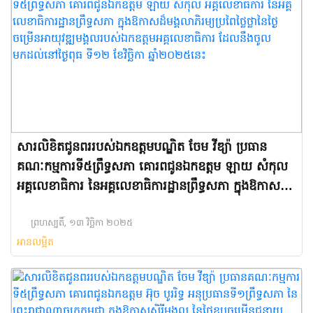
សារលិខិតជូនពររបស់ឯកឧត្តមបណ្ឌិត ចែម វីឌ្យ៉ា ប្រធាន
គណៈកម្មការ​ទី៥ព្រឹទ្ធសភា​ គោរពជូនឯកឧត្តម ឡាយ សំកុល
អគ្គលេខាធិការ នៃអគ្គលេខាធិការដ្ឋានព្រឹទ្ធសភា ក្នុងឱកាសដ៏
មង្គលាភិរម្យប្រពៃថ្លៃថ្លានៃថ្ងៃចម្រើនអាយុវឌ្ឍមង្គលរបស់ឯក
ឧត្តមអគ្គលេខាធិការ ដែលនឹងចូលមកដល់នៅថ្ងៃពុធ ទី១២
ព្រហស្បតិ៍, ១៣ វិច្ឆិកា ២០២៥
អានលម្អិត
ខែវិច្ឆិកា ឆ្នាំ២០២៥នេះ