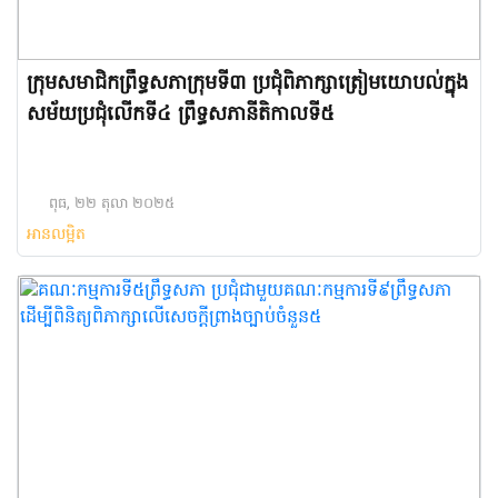
ក្រុមសមាជិកព្រឹទ្ធសភាក្រុមទី៣ ប្រជុំពិភាក្សាត្រៀមយោបល់ក្នុង
សម័យប្រជុំលើកទី៤ ព្រឹទ្ធសភានីតិកាលទី៥
ពុធ, ២២ តុលា ២០២៥
អានលម្អិត