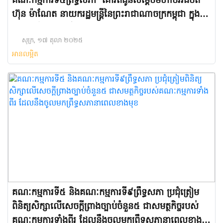
គណៈកម្មការ​ទី៥ព្រឹទ្ធសភា គោរពជូនសម្តេចមហាបវរធិបតី
ហ៊ុន ម៉ាណែត នាយករដ្ឋមន្ត្រីនៃព្រះរាជាណាចក្រកម្ពុជា ក្នុង
ឱកាសជ័យមង្គលដ៏ឧត្តុង្គឧត្តមនៃថ្ងៃខួបកំណើតរបស់សម្តេច
ធិបតីនាយករដ្ឋមន្ត្រី គម្រប់ ៤៨ឆ្នាំ ឈានចូល ៤៩ឆ្នាំ ដែល
សុក្រ, ១៧ តុលា ២០២៥
អានលម្អិត
នឹងឈានចូលមកដល់នៅថ្ងៃចន្ទ ទី២០ ខែតុលា ឆ្នាំ២០២៥
នាពេលខាងមុខ
គណៈកម្មការទី៥ និងគណៈកម្មការទី៩ព្រឹទ្ធសភា ប្រជុំត្រៀម
ពិនិត្យសិក្សាលើសេចក្តីព្រាងច្បាប់ចំនួន៥ ជាសមត្ថកិច្ចរបស់
គណៈកម្មការទាំងពីរ ដែលនឹងចូលមកព្រឹទ្ធសភានាពេលខាង