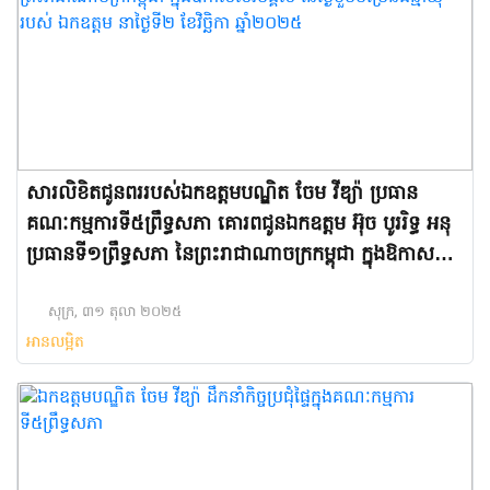
សារលិខិតជូនពររបស់ឯកឧត្តមបណ្ឌិត ចែម វីឌ្យ៉ា ប្រធាន
គណៈកម្មការ​ទី៥ព្រឹទ្ធសភា គោរពជូនឯកឧត្តម អ៊ុច បូររិទ្ធ អនុ
ប្រធានទី១ព្រឹទ្ធសភា នៃព្រះរាជាណាចក្រកម្ពុជា ក្នុងឱកាសសិរី
មង្គល នៃថ្ងៃខួបចម្រើនជន្មាយុរបស់ ឯកឧត្តម នាថ្ងៃទី២
ខែវិច្ឆិកា ឆ្នាំ២០២៥
សុក្រ, ៣១ តុលា ២០២៥
អានលម្អិត