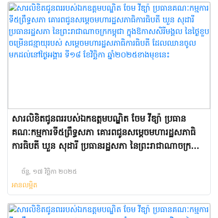
សារលិខិតជូនពររបស់ឯកឧត្តមបណ្ឌិត ចែម វីឌ្យ៉ា ប្រធាន
គណៈកម្មការទី៥ព្រឹទ្ធសភា គោរពជូនសម្តេចមហារដ្ឋសភាធិ
ការធិបតី ឃួន សុដារី ប្រធានរដ្ឋសភា នៃព្រះរាជាណាចក្រ
កម្ពុជា ក្នុងឱកាសសិរីមង្គល នៃថ្ងៃខួបចម្រើនជន្មាយុរបស់ ស
ម្តេចមហារដ្ឋសភាធិការធិបតី ដែលឈានចូលមកដល់នៅថ្ងៃ
ច័ន្ទ, ១៧ វិច្ឆិកា ២០២៥
អានលម្អិត
អង្គារ ទី១៨ ខែវិច្ឆិកា ឆ្នាំ២០២៥ខាងមុខនេះ