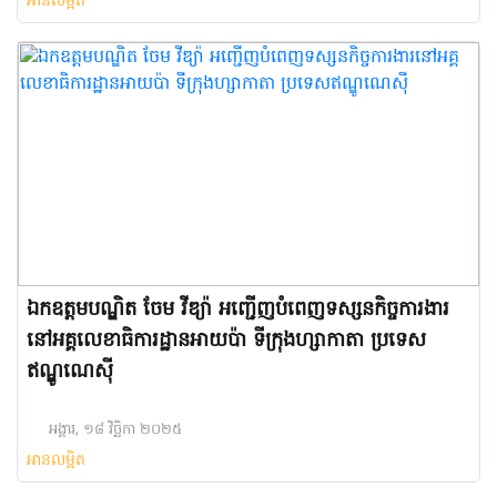
អានលម្អិត
ព្រហស្បតិ៍ ទី២០ ខែវិច្ឆិកា ឆ្នាំ២០២៥ វេលា
ម៉ោង១១:៣០នាទី ក្នុងជន្មាយុ៨៣ឆ្នាំ ដោយរោគាពាធ
ឯកឧត្តមបណ្ឌិត ចែម វីឌ្យ៉ា អញ្ជើញបំពេញទស្សនកិច្ចការងារ
នៅអគ្គលេខាធិការដ្ឋានអាយប៉ា ទីក្រុងហ្សាកាតា ប្រទេស
ឥណ្ឌូណេស៊ី
អង្គារ, ១៨ វិច្ឆិកា ២០២៥
អានលម្អិត