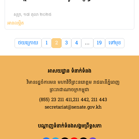
មុខ
សុក្រ, ១៧ តុលា ២០២៥
អានលម្អិត
ថយក្រោយ
1
2
3
4
…
19
ទៅមុខ
អាសយដ្ឋាន ទំនាក់ទំនង
វិមានរដ្ឋចំការមន មហាវិថីព្រះនរោត្តម រាជធានីភ្នំពេញ
ព្រះរាជាណាចក្រកម្ពុជា
(855) 23 211 411,211 442, 211 443
secretariat@senate.gov.kh
បណ្តាញទំនាក់ទំនងសង្គមព្រឹទ្ធសភា