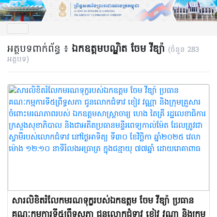
អត្ថបទពាក់ព័ន្ធ ៖
ឯកឧត្តមបណ្ឌិត ចែម វីឌ្យ៉ា
(ចំនួន 283
អត្ថបទ)
សារលិខិតរំលែកមរណទុក្ខរបស់ឯកឧត្តម ចែម វីឌ្យ៉ា ប្រធាន
គណៈកម្មការ​ទី៥ព្រឹទ្ធសភា​ ជូនលោកជំទាវ ខៀវ វណ្ណា និងក្រុម