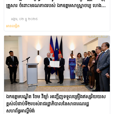
គ្រួសារ ចំពោះ​មរណភាព​របស់​ ឯកឧត្តមសាស្ត្រាចារ្យ ហេង
តៃគ្រី រដ្ឋលេខាធិការក្រសួងសុខាភិបាល និងជាអតីតប្រធាន
មន្ទីរពេទ្យកាល់ម៉ែត ដែលត្រូវជាស្វាមីរបស់លោកជំទាវ នៅថ្ងៃ
អង្គារ, ០២ ធ្នូ ២០២៥
អានលម្អិត
អាទិត្យ ទី៣០ ខែវិច្ឆិកា ឆ្នាំ២០២៥ វេលាម៉ោង ១២:១០ នាទី
រំលងអធ្រាត្រ ក្នុងជន្មាយុ ៧៧ឆ្នាំ ដោយរោគាពាធ
ឯកឧត្តមបណ្ឌិត ចែម វីឌ្យ៉ា អញ្ជើញទទួលគ្រឿងឥស្សរិយយស
ខ្ពស់លំដាប់ទី២របស់រាជរដ្ឋាភិបាលនៃសាធារណរដ្ឋ
សហព័ន្ធអាល្លឺម៉ង់