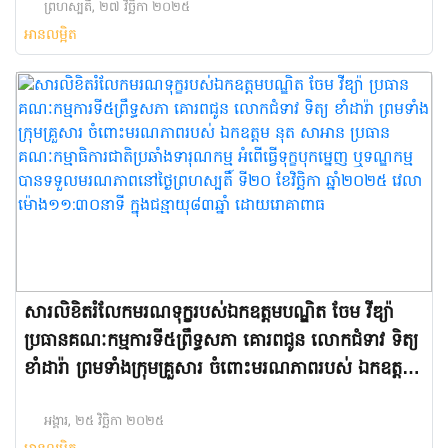
ចម្រើនអាយុវឌ្ឍនមង្គល របស់ ឯកឧត្តមឧបនាយករដ្ឋមន្ត្រី
ព្រហស្បតិ៍, ២៧ វិច្ឆិកា ២០២៥
អានលម្អិត
ដែលនឹងឈានចូលមកដល់នៅថ្ងៃព្រហស្បតិ៍ ទី២៧ ខែវិច្ឆិកា
ឆ្នាំ២០២៥ខាងមុខនេះ
សារលិខិតរំលែកមរណទុក្ខរបស់ឯកឧត្តមបណ្ឌិត ចែម វីឌ្យ៉ា
ប្រធានគណៈកម្មការ​ទី៥ព្រឹទ្ធសភា គោរពជូន លោកជំទាវ ទិត្យ
ខាំដារ៉ា ព្រមទាំងក្រុមគ្រួសារ ចំពោះ​មរណភាព​របស់​ ឯកឧត្តម
នុត សាអាន ប្រធានគណៈកម្មាធិការជាតិប្រឆាំងទារុណកម្ម
អំពើធ្វើទុក្ខបុកម្នេញ ឬទណ្ឌកម្ម បានទទួលមរណភាពនៅថ្ងៃ
អង្គារ, ២៥ វិច្ឆិកា ២០២៥