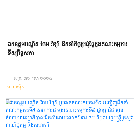
ឯកឧត្តមបណ្ឌិត ចែម វីឌ្យ៉ា ដឹកនាំកិច្ចប្រជុំផ្ទៃក្នុងគណៈកម្មការ
ទី៥ព្រឹទ្ធសភា
សុក្រ, ៣១ តុលា ២០២៥
អានលម្អិត