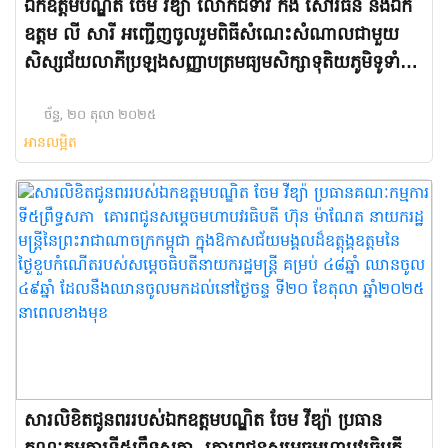
ឯកឧត្តមបណ្ឌិត ចែម វីឌ្យ៉ា លោកជំទាវ កង សៅរ៍ធន និងឯក
ឧត្តម លី សារី អញ្ជើញចូលរួមពិធីសំណេះសំណាលជាមួយ
សិស្សជ័យលាភីប្រឡងសញ្ញាបត្រមធ្យមសិក្សាទុតិយភូមិទូទាំង
ខេត្តកំពត
ច័ន្ទ, ២០ តុលា ២០២៥
អានលម្អិត
សារលិខិតជូនពររបស់​ឯកឧត្តម​បណ្ឌិត ចែម វីឌ្យ៉ា ប្រធាន