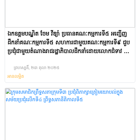
ឯកឧត្តមបណ្ឌិត ចែម វីឌ្យ៉ា ប្រធានគណៈកម្មការទី៥ អញ្ជើញ
ដឹកនាំគណៈកម្មការទី៥ សហការជាមួយគណៈកម្មការទី៩ ជួប
ប្រជុំជាមួយតំណាងរាជរដ្ឋាភិបាលដឹកនាំដោយលោកជំទាវ ចម
និម្មល រដ្ឋមន្ត្រីក្រសួងពាណិជ្ជកម្ម និងសហការី
ព្រហស្បតិ៍, ២៣ តុលា ២០២៥
អានលម្អិត