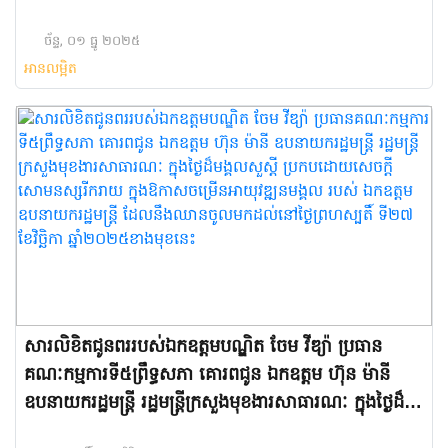
ច័ន្ទ, ០១ ធ្នូ ២០២៥
អានលម្អិត
សារលិខិតជូនពររបស់ឯកឧត្តមបណ្ឌិត ចែម វីឌ្យ៉ា ប្រធាន
គណៈកម្មការ​ទី៥ព្រឹទ្ធសភា គោរពជូន ឯកឧត្តម ហ៊ុន ម៉ានី
ឧបនាយករដ្ឋមន្ត្រី រដ្ឋមន្ត្រីក្រសួងមុខងារសាធារណៈ ក្នុងថ្ងៃដ៏
មង្គលសួស្តី ប្រកបដោយសេចក្តីសោមនស្សរីករាយ ក្នុងឱកាស