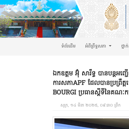
ទំព័រដើម
អំពីព្រឹទ្ធសភា
ថ្នាក
ឯកឧត្តម អ៊ុំ សារឹទ្ធ បានបន្តអញ្ជ
ការសភាAPF ដែលបានប្រព្រឹត
BOURGI ប្រធានស្តីទីនៃគណៈកម
សុក្រ, ១៤ មីនា ២០២៥, ០៩:៣០ ព្រឹក