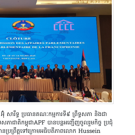
៊ុំ សារឹទ្ធ ប្រធានគណៈកម្មការទី៩ ព្រឹទ្ធសភា និងជា
សភាជាតិកម្ពុជាAPF បានបន្តអញ្ជើញចូលរួមកិច្ច ប្រជុំ
នប្រព្រឹត្តទៅក្រោមអធិបតីភាពលោក Hussein