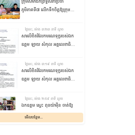
ក្រុមសមាជិកព្រឹទ្ធសភាប្រចាំ
ភូមិភាគទី៧ លើកទឹកចិត្តឱ្យក្រុម
ប្រឹក្សាឃុំក្នុងស្រុកជលគិរី រួមគ្នាបន្ត
បង្ករបង្កើនផលកសិកម្មបន្ថែមពីលើ
ថ្ងៃនេះ, ម៉ោង ៣:២៣ នាទី ល្ងាច
មុខរបបសព្វថ្ងៃ ដើម្បីឱ្យប្រជាពលរដ្ឋ
សារលិខិតរំលែកមរណទុក្ខរបស់ឯក
មានជីវភាពធូរធារ
ឧត្តម ឡាយ សំកុល អគ្គលេខាធិការ
ព្រឹទ្ធសភា ជូន ឯកឧត្តម ឡោក
ឆាយ អគ្គលេខាធិការរងព្រឹទ្ធសភា
ថ្ងៃនេះ, ម៉ោង ៣:១៩ នាទី ល្ងាច
ព្រមទាំងក្រុមគ្រួសារ ចំពោះមរណ
សារលិខិតរំលែកមរណទុក្ខរបស់ឯក
ភាព ឧបាសិកា លឹម អេងលាន ត្រូវ
ឧត្តម ឡាយ សំកុល អគ្គលេខាធិការ
ជាបងស្រីបង្កើតរបស់ឯកឧត្តម បាន
ព្រឹទ្ធសភា គោរពជូន លោកជំទាវ
ទទួលមរណភាព នៅថ្ងៃទី៥ ខែសីហា
ឡោក ខេង ប្រធានគណៈកម្មការ
ថ្ងៃនេះ, ម៉ោង ២:៥៩ នាទី ល្ងាច
ឆ្នាំ២០២៦ វេលាម៉ោង១:៥០នាទី
សុខាភិបាល សង្គមកិច្ច អតីត
ឯកឧត្តម ស្លេះ ពុនយ៉ាម៉ីន ចាត់ឱ្យ
រំលងអធ្រាត្រ ក្នុងជន្មាយុ៨១ឆ្នាំ
យុទ្ធជន យុវនីតិសម្បទា ការងារ
ក្រុមការងារនាំយកកញ្ចប់
មើលបន្ថែម...
ដោយរោគាពាធ នៅប្រទេសបារាំង
បណ្តុះបណ្តាលវិជ្ជាជីវៈ និងកិច្ចការនារី
អាហារចែកជូនបងប្អូនប្រជាពលរដ្ឋ
នៃរដ្ឋសភា ព្រមទាំងក្រុមគ្រួសារ
ថ្ងៃនេះ, ម៉ោង ២:៣២ នាទី ល្ងាច