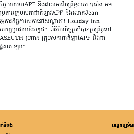
កិច្ចការសភាAPF និងជាសមាជិកព្រឹទ្ធសភា បារាំង អម
ធានក្រុមសភាជាតិឡាវAPF និងលោកJean-
ម្មការកិច្ចការសភានៅសណ្ឋាគារ Holiday Inn
េយ្យប្រជាមានិតឡាវ។ ពិធីបិទកិច្ចប្រជុំបានប្រព្រឹត្តទៅ
ASEUTH ប្រធាន ក្រុមសភាជាតិឡាវAPF និងជា
រដ្ឋសភាឡាវ។
ក់ទំនង
បណ្តាញទំនាក