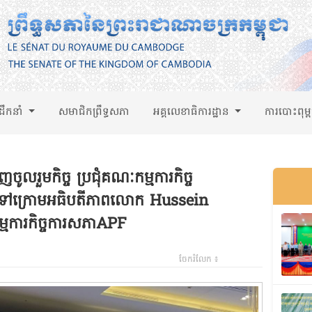
់ដឹកនាំ
សមាជិកព្រឹទ្ធសភា
អគ្គលេខាធិការដ្ឋាន
ការបោះពុម្
ើញចូលរួមកិច្ច ប្រជុំគណៈកម្មការកិច្ច
្តទៅក្រោមអធិបតីភាពលោក Hussein
្មការកិច្ចការសភាAPF
ចែករំលែក ៖