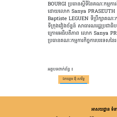
BOURGI ប្រធានស្តីទីនៃគណៈកម្មការ
ដោយលោក Sanya PRASEUTH ប្រ
Baptiste LEGUEN ទីប្រឹក្សាគណៈក
ទីក្រុងវៀងច័ន្ទន៍ សាធារណរដ្ឋប្រជាធិបត
ក្រោមអធិបតីភាព លោក Sanya PR
ប្រធានគណៈកម្មការកិច្ចការបរទេសនៃ
អត្ថបទពាក់ព័ន្ធ ៖
ឯកឧត្តម អ៊ុំ សារឹទ្ធ
អាសយដ្ឋាន ទំនា