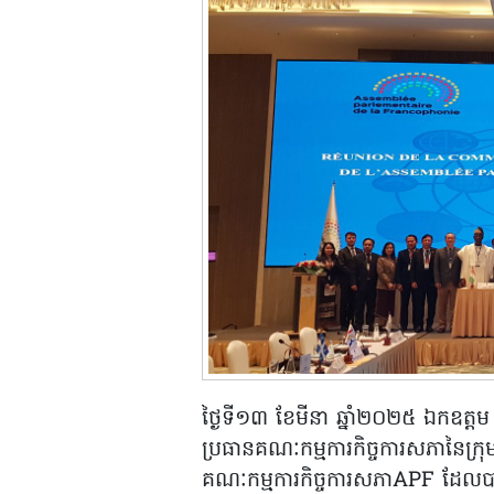
ថ្ងៃទី១៣ ខែមីនា ឆ្នាំ២០២៥ ឯកឧត្តម អ
ប្រធានគណៈកម្មការកិច្ចការសភានៃក្រុម
គណៈកម្មការកិច្ចការសភាAPF ដែលបា