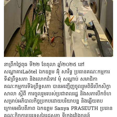
នាព្រឹកថ្ងៃពុធ ទី២២ ខែតុលា ឆ្នាំ២០២៥ នៅ
សណ្ឋាគារLaôtel ឯកឧត្តម អ៊ុំ សារឹទ្ធ ប្រធានគណៈកម្មការ
ទី៩ព្រឹទ្ធសភា និងលោកជំទាវ មុំ សណ្តាប់ សមាជិកា
គណៈកម្មការទី៦ព្រឹទ្ធសភា បានអញ្ជើញចូលរួមពិធីបើកសិក្ខា
សាលា ស្តីពី ការចូលរួមរបស់ប្រជាពលរដ្ឋ និងសភាបើកចំហ
សម្រាប់អភិបាលកិច្ចប្រកបដោយបរិយាបន្ន និងឆ្លើយតប
ក្រោមអធិបតីភាព ឯកឧត្តម Sanya PRASEUTH ប្រធាន
គណៈកិច្ចការបរទេសនៃរដ្ឋសភា ទីក្រុងវៀងចន្ទន៍