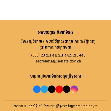
អាសយដ្ឋាន ទំនាក់ទំនង
វិមានរដ្ឋចំការមន មហាវិថីព្រះនរោត្តម រាជធានីភ្នំពេញ
ព្រះរាជាណាចក្រកម្ពុជា
(855) 23 211 411,211 442, 211 443
secretariat@senate.gov.kh
បណ្តាញទំនាក់ទំនងសង្គមព្រឹទ្ធសភា
២០២៦ © រក្សាសិទ្ធិគ្រប់យ៉ាងដោយ ព្រឹទ្ធសភា នៃព្រះរាជាណាចក្រកម្ពុជា