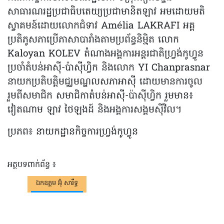
សាធារណរដ្ឋប្រជាធិបតេយ្យប្រជាមានិតឡាវ អមដោយមតិ
ស្វាគមន៍ដោយលោកជំទាវ Amélia LAKRAFI អគ្គ
ប្រតិភូសភាប្រើភាសាបារាំងតាមប្រព័ន្ធនិម្មិត លោក
Kaloyan KOLEV តំណាងអង្គការអន្តរជាតិហ្រ្វង់កូហ្វូន
ប្រចាំតំបន់អាស៊ី-ប៉ាស៊ីហ្វិក និងលោក YI Chanprasnar
នាយកប្រតិបត្តិមជ្ឈមណ្ឌលសភាអាស៊ី ដោយមានការចូល
រួមពីសមាជិក សមាជិកាតំបន់អាស៊ី-ប៉ាស៊ីហ្វិក រួមមាន៖
វៀតណាម ឡាវ ថៃឡងដ៍ និងអង្គការសង្គមស៊ីវិល។
ប្រភព៖ នាយកដ្ឋានកិច្ចការហ្វ្រង់កូហ្វូន
អត្ថបទពាក់ព័ន្ធ ៖
ឯកឧត្តម អ៊ុំ សារឹទ្ធ