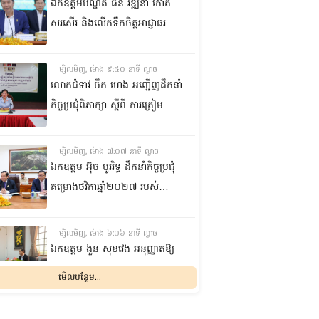
ឯកឧត្តមបណ្ឌិត ធន់ វឌ្ឍនា កោត
សរសើរ និងលើកទឹកចិត្តអាជ្ញាធរ
ខណ្ឌ៧មករា ក្នុងការរៀបចំសេដ្ឋ
កិច្ចឌឿងហែម
ម្សិលមិញ, ម៉ោង ៩:៥០ នាទី ល្ងាច
លោកជំទាវ ចឹក ហេង អញ្ជើញ​ដឹកនាំ
កិច្ចប្រជុំពិភាក្សា ស្តីពី ការត្រៀម
រៀបចំសន្និបាតសាខាអាណត្តិទី៦
របស់សាខាកាកបាទក្រហមកម្ពុជា
ម្សិលមិញ, ម៉ោង ៧:០៧ នាទី ល្ងាច
ខេត្តព្រះវិហារ
ឯកឧត្តម អ៊ុច បូររិទ្ធ ដឹកនាំកិច្ចប្រជុំ
គម្រោងថវិកាឆ្នាំ២០២៧ របស់
ព្រឹទ្ធសភា ជាមួយតំណាងក្រសួង
សេដ្ឋកិច្ចនិងហិរញ្ញវត្ថុ
ម្សិលមិញ, ម៉ោង ៦:០៦ នាទី ល្ងាច
ឯកឧត្តម ងួន សុខវេង អនុញ្ញាតឱ្យ
លោក Géraud COHEN ចូលជួប
មើលបន្ថែម...
សម្តែងការគួរសម និងជម្រាបលា
ម្សិលមិញ, ម៉ោង ៣:៥៥ នាទី ល្ងាច