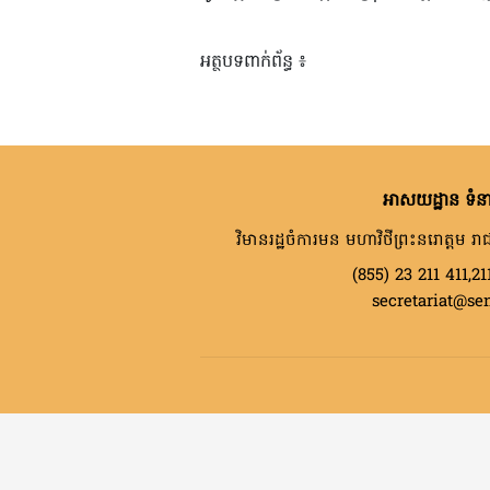
អត្ថបទពាក់ព័ន្ធ ៖
អាសយដ្ឋាន ទំនា
វិមានរដ្ឋចំការមន មហាវិថីព្រះនរោត្តម រាជ
(855) 23 211 411,21
secretariat@se