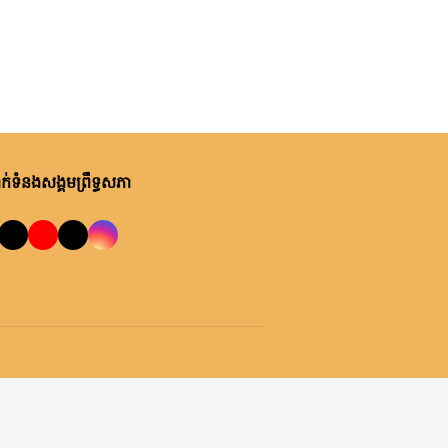
់ទំនងសង្គមព្រឹទ្ធសភា