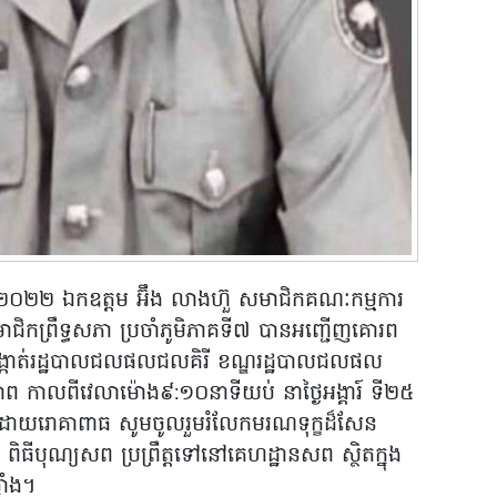
ឆ្នាំ២០២២ ឯកឧត្តម អ៊ឹង លាងហ៊ួ សមាជិកគណៈកម្មការ
ាជិកព្រឹទ្ធសភា ប្រចាំភូមិភាគទី៧ បានអញ្ជើញគោរព
សង្កាត់រដ្ឋបាលជលផលជលគិរី ខណ្ឌរដ្ឋបាលជលផល
ាព កាលពីវេលាម៉ោង៩:១០នាទីយប់ នាថ្ងៃអង្គារ៍ ទី២៥
្នាំដោយរោគាពាធ សូមចូលរួមរំលែកមរណទុក្ខដ៏សែន
 ពិធីបុណ្យសព ប្រព្រឹត្តទៅនៅគេហដ្ឋានសព ស្ថិតក្នុង
នាំង។