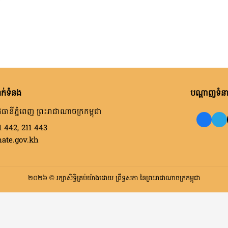
ក់ទំនង
បណ្តាញទំនាក
ធានីភ្នំពេញ ព្រះរាជាណាចក្រកម្ពុជា
1 442, 211 443
nate.gov.kh
២០២៦ © រក្សាសិទ្ធិគ្រប់យ៉ាងដោយ ព្រឹទ្ធសភា នៃព្រះរាជាណាចក្រកម្ពុជា