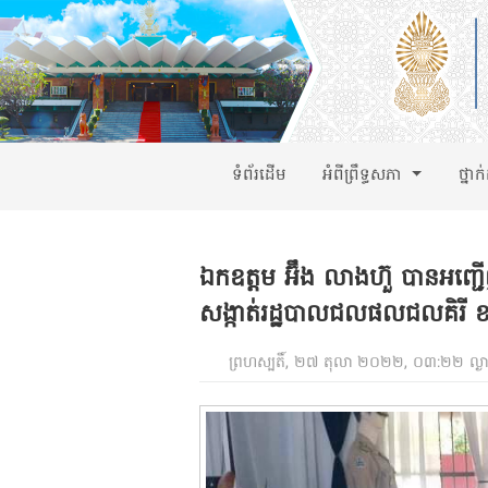
ទំព័រដើម
អំពីព្រឹទ្ធសភា
ថ្នាក
ឯកឧត្តម អ៊ឹង លាងហ៊ួ បានអញ្ជ
សង្កាត់រដ្ឋបាលជលផលជលគិរី ខណ
ព្រហស្បតិ៍, ២៧ តុលា ២០២២, ០៣:២២ ល្ង