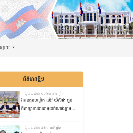
ពផ្សាយ
ព័ត៌មានថ្មីៗ
ថ្ងៃនេះ, ម៉ោង ១០:២២ នាទី ព្រឹក
ឯកឧត្តមបណ្ឌិត ឈីវ យីស៊ាង ជួប
ពិភាក្សាការងារជាមួយតំណាងក្រុម
ហ៊ុន Minebea Cambodia
ថ្ងៃនេះ, ម៉ោង ៩:២៤ នាទី ព្រឹក