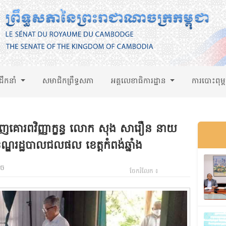
់ដឹកនាំ
សមាជិកព្រឹទ្ធសភា
អគ្គលេខាធិការដ្ឋាន
ការបោះពុម្
ើញគោរពវិញ្ញាក្ខន្ធ លោក សុង សារឿន នាយ
្ឌរដ្ឋបាលជលផល ខេត្តកំពង់ឆ្នាំង
ាច
ចែករំលែក ៖