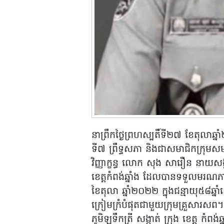
នាព្រឹកថ្ងៃព្រហស្បតិ៍ទី២៧ ខែតុលា
ទី៧ ព្រឹទ្ធសភា និងជាសមាជិកក្រុមសម
វិញ្ញាក្ខន្ធ លោក សុង សារឿន នាយ
ខេត្តកំពង់ឆ្នាំង ដែលបានទទួលមរណភ
ខៃតុលា ឆ្នាំ២០២២ ក្នុងជន្មាយុ៥៨ឆ
ក្រៀមក្រំបំផុតជាមួយក្រុមគ្រួសារសព។
ភូមិឡទឹកត្រី សង្កាត់ ក្រុង ខេត្ត កំពង់ឆ្