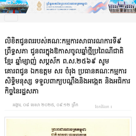
លិខិតជូនពររបស់គណៈកម្មការសាធារណការទី៩
ព្រឹទ្ធសភា ជូនពរក្នុងឱកាសចូលឆ្នាំថ្មីប្រពៃណីជាតិ
ខ្មែរ ឆ្នាំម្សាញ់ សប្តស័ក ព.ស.២៥៦៩ សូម
គោរពជូន ឯកឧត្តម សរ ចំរុង ប្រធានគណៈកម្មការ
សិទ្ធិមនុស្ស ទទួលពាក្យបណ្តឹងនិងអង្កេត និងអធិការ
កិច្ចនៃរដ្ឋសភា
អង្គារ, ០៨ មេសា ២០២៥, ០៩:១២ ព្រឹក
ចែករំលែក ៖