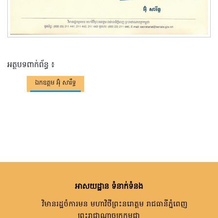
អត្ថបទពាក់ព័ន្ធ ៖
ឯកឧត្តម អ៊ុំ សារឹទ្ធ
អាសយដ្ឋាន ទំនាក់ទំនង
វិមានរដ្ឋចំការមន មហាវិថីព្រះនរោត្តម រាជធានីភ្នំពេញ
ព្រះរាជាណាចក្រកម្ពុជា