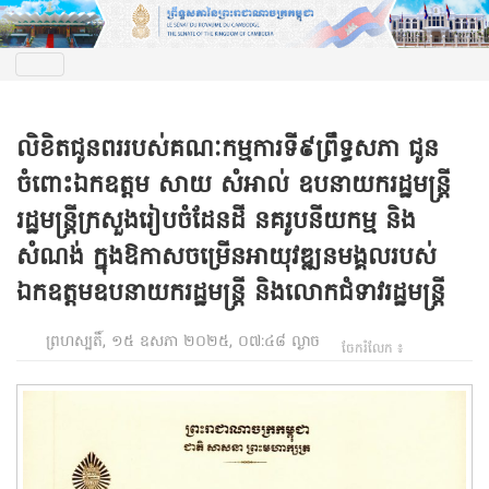
លិខិតជូនពររបស់គណៈកម្មការទី៩ព្រឹទ្ធសភា ជូន
ចំពោះឯកឧត្តម សាយ សំអាល់ ឧបនាយករដ្ឋមន្ត្រី
រដ្ឋមន្ត្រីក្រសួងរៀបចំដែនដី នគរូបនីយកម្ម និង
សំណង់ ក្នុងឱកាសចម្រើនអាយុវឌ្ឍនមង្គលរបស់
ឯកឧត្តមឧបនាយករដ្ឋមន្រ្តី និងលោកជំទាវរដ្ឋមន្ត្រី
ព្រហស្បតិ៍, ១៥ ឧសភា ២០២៥, ០៧:៤៨ ល្ងាច
ចែករំលែក ៖