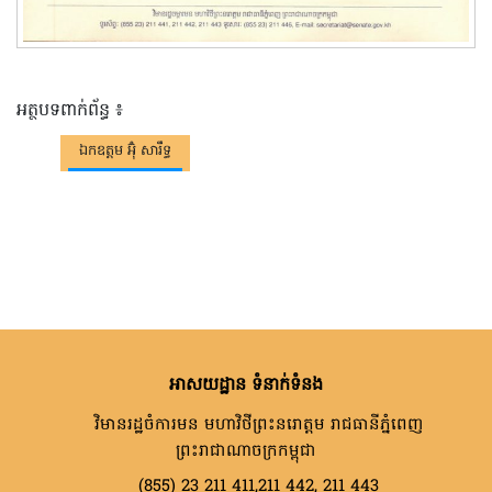
អត្ថបទពាក់ព័ន្ធ ៖
ឯកឧត្តម អ៊ុំ សារឹទ្ធ
អាសយដ្ឋាន ទំនាក់ទំនង
វិមានរដ្ឋចំការមន មហាវិថីព្រះនរោត្តម រាជធានីភ្នំពេញ
ព្រះរាជាណាចក្រកម្ពុជា
(855) 23 211 411,211 442, 211 443