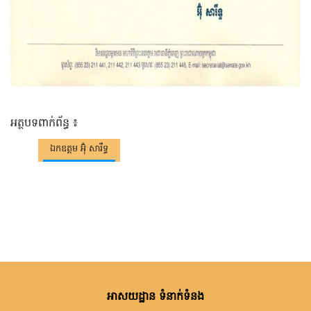
អត្ថបទពាក់ព័ន្ធ ៖
ឯកឧត្តម អ៊ុំ សារឹទ្ធ
អាសយដ្ឋាន ទំនាក់ទំនង