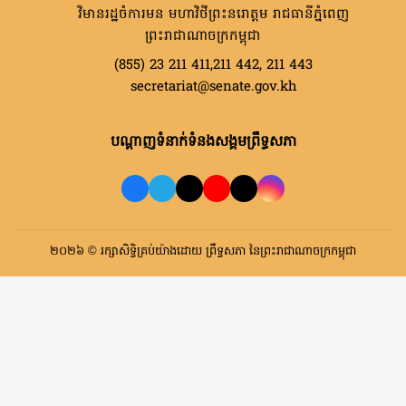
វិមានរដ្ឋចំការមន មហាវិថីព្រះនរោត្តម រាជធានីភ្នំពេញ
ព្រះរាជាណាចក្រកម្ពុជា
(855) 23 211 411,211 442, 211 443
secretariat@senate.gov.kh
បណ្តាញទំនាក់ទំនងសង្គមព្រឹទ្ធសភា
២០២៦ © រក្សាសិទ្ធិគ្រប់យ៉ាងដោយ ព្រឹទ្ធសភា នៃព្រះរាជាណាចក្រកម្ពុជា