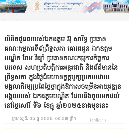
លិខិតជូនពររបស់ឯកឧត្តម អ៊ុ សារឹទ្ធ ប្រធាន
គណៈកម្មការ​ទី៩ព្រឹទ្ធសភា​ គោរពជូន ឯកឧត្តម
បណ្ឌិត ចែម វីឌ្យ៉ា ប្រធានគណៈកម្មការកិច្ចការ
បរទេស សហប្រតិបត្តិការអន្តរជាតិ និងព័ត៌មាននៃ
ព្រឹទ្ធសភា ក្នុងថ្ងៃដ៏មហានក្ខត្តឫក្សប្រកបដោយ
មង្គលាភិរម្យប្រពៃថ្លៃថ្លាក្នុងឱកាសចម្រើនអាយុវឌ្ឍន
មង្គលរបស់ ឯកឧត្តមបណ្ឌិត ដែលនឹងចូលមកដល់
នៅថ្ងៃសៅរ៍ ទី៦ ខែធ្នូ ឆ្នាំ២០២៥ខាងមុខនេះ
ព្រហស្បតិ៍, ០៤ ធ្នូ ២០២៥, ០៩:២៣ ព្រឹក
ចែករំលែក ៖