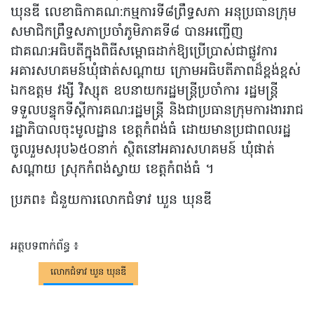
ឃុនឌី លេខាធិកាគណ:កម្មការទី៨ព្រឹទ្ធសភា អនុប្រធានក្រុម
សមាជិកព្រឹទ្ធសភាប្រចាំភូមិភាគទី៨ បានអញ្ជើញ
ជាគណ:អធិបតីក្នុងពិធីសម្ពោធដាក់ឱ្យប្រើប្រាស់ជាផ្លូវការ
អគារសហគមន៍ឃុំផាត់សណ្តាយ ក្រោមអធិបតីភាពដ៏ខ្ពង់ខ្ពស់
ឯកឧត្តម វង្សី វិស្សុត ឧបនាយករដ្ឋមន្ត្រីប្រចាំការ រដ្ឋមន្ត្រី
ទទួលបន្ទុកទីស្តីការគណ:រដ្ឋមន្ត្រី និងជាប្រធានក្រុមការងាររាជ
រដ្ឋាភិបាលចុះមូលដ្ឋាន ខេត្តកំពង់ធំ ដោយមានប្រជាពលរដ្ឋ
ចូលរួមសរុប៦៥០នាក់ ស្ថិតនៅអគារសហគមន៍ ឃុំផាត់
សណ្តាយ ស្រុកកំពង់ស្វាយ ខេត្តកំពង់ធំ ។
ប្រភព៖ ជំនួយ​ការ​លោក​ជំទាវ ឃួន ឃុនឌី
អត្ថបទពាក់ព័ន្ធ ៖
លោកជំទាវ ឃួន ឃុនឌី