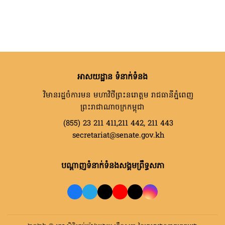
អាសយដ្ឋាន ទំនាក់ទំនង
វិមានរដ្ឋចំការមន មហាវិថីព្រះនរោត្តម រាជធានីភ្នំពេញ
ព្រះរាជាណាចក្រកម្ពុជា
(855) 23 211 411,211 442, 211 443
secretariat@senate.gov.kh
បណ្តាញទំនាក់ទំនងសង្គមព្រឹទ្ធសភា