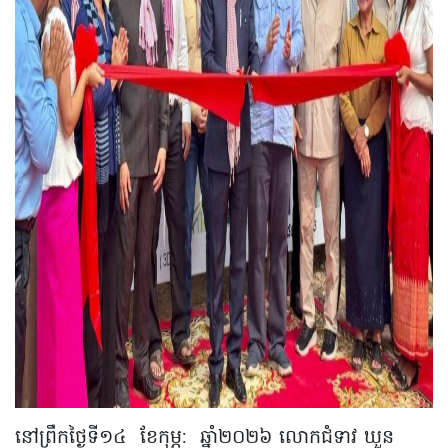
នៅព្រឹកថ្ងៃទី១៤ ខែកុម្ភ: ឆ្នាំ២០២៦ លោកជំទាវ ឃួន