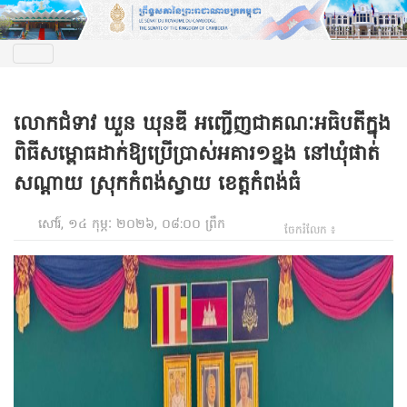
លោកជំទាវ ឃួន ឃុនឌី អញ្ជើញជាគណៈអធិបតីក្នុង
ពិធីសម្ពោធដាក់ឱ្យប្រើប្រាស់អគារ១ខ្នង នៅឃុំផាត់
សណ្តាយ ស្រុកកំពង់ស្វាយ ខេត្តកំពង់ធំ
សៅរ៍, ១៤ កុម្ភៈ ២០២៦, ០៨:០០ ព្រឹក
ចែករំលែក ៖