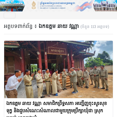
អត្ថបទពាក់ព័ន្ធ ៖
ឯកឧត្តម ឆាយ វណ្ណា
(ចំនួន 113 អត្ថបទ)
ឯកឧត្តម ឆាយ វណ្ណា សមាជិកព្រឹទ្ធសភា អញ្ជើញចុះសួរសុខ
ទុក្ខ និងជួបសំណេះសំណាលជាមួយក្រុមប្រឹក្សាឃុំដា ស្រុក