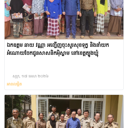
ឯកឧត្តម ឆាយ វណ្ណា អញ្ជើញ​ចុះសួរសុខទុក្ខ និងនាំយក
អំណោយចែកជូនសាសនិកអ៉ិស្លាម នៅខេត្តត្បូងឃ្មុំ
សុក្រ, ១៧ មេសា ២០២៦
អានលម្អិត