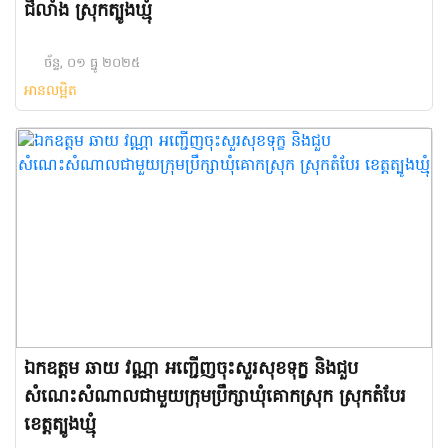
ជីលាំង ស្រុកត្បូងឃ្មុំ
ច័ន្ទ, ០១ ធ្នូ ២០២៥
អានលម្អិត
ឯកឧត្តម ឆាយ វណ្ណា អញ្ជើញចុះសួរសុខទុក្ខ និងជួប
សំណេះសំណាលជាមួយក្រុមប្រឹក្សាឃុំគោកស្រុក ស្រុកតំបែរ
ខេត្តត្បូងឃ្មុំ