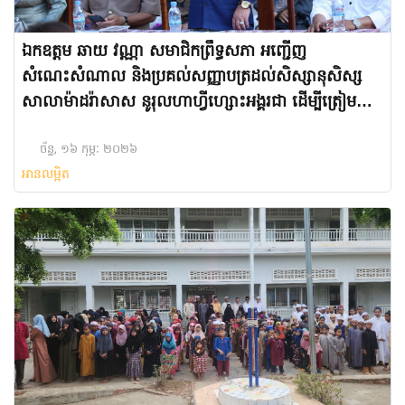
ឯកឧត្តម ឆាយ វណ្ណា សមាជិកព្រឹទ្ធសភា អញ្ជើញ
សំណេះសំណាល និងប្រគល់សញ្ញាបត្រដល់សិស្សានុសិស្ស
សាលាម៉ាដរ៉ាសាស នូរុលហាហ្វីហ្សោះអង្គរជា ដើម្បីត្រៀម
អបអរសាទរខែបួសរ៉ាម៉ាឌន
ច័ន្ទ, ១៦ កុម្ភៈ ២០២៦
អានលម្អិត