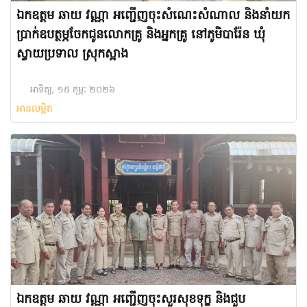
ឯកឧត្តម ឆាយ វណ្ណា អញ្ជើញ​ចុះសំណេះសំណាល និងនាំយក
ប្រាក់ឧបត្ថម្ភចែកជូនលោកគ្រូ និងអ្នកគ្រូ នៅភូមិបារ៉ែន ឃុំ
ស្វាយប្រទាល ស្រុកស្អាង
អាទិត្យ, ១៥ កុម្ភៈ ២០២៦
អានលម្អិត
ឯកឧត្តម ឆាយ វណ្ណា អញ្ជើញចុះសួរសុខទុក្ខ និងជួប