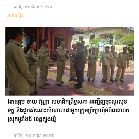
សៅរ៍, ០១ សីហា ២០២៦
អានលម្អិត
ឯកឧត្តម ឆាយ វណ្ណា សមាជិកព្រឹទ្ធសភា អញ្ជើញចុះសួរសុខ
ទុក្ខ និងជួបសំណេះសំណាលជាមួយក្រុមប្រឹក្សាឃុំអំពិលតាពក
ស្រុកអូរាំងឪ ខេត្តត្បូងឃ្មុំ​
អាទិត្យ, ១៩ កក្កដា ២០២៦