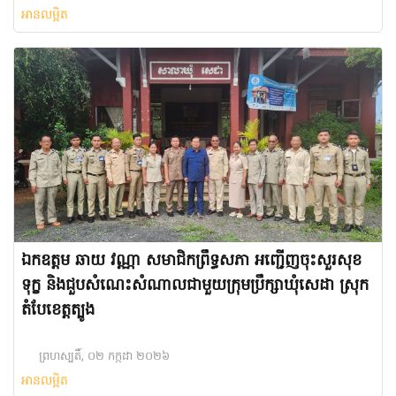
អានលម្អិត
ឯកឧត្តម ឆាយ វណ្ណា សមាជិកព្រឹទ្ធសភា អញ្ជើញចុះសួរសុខ
ទុក្ខ និងជួបសំណេះសំណាលជាមួយក្រុមប្រឹក្សាឃុំសេដា ស្រុក
តំបែខេត្តត្បូង
ព្រហស្បតិ៍, ០២ កក្កដា ២០២៦
អានលម្អិត