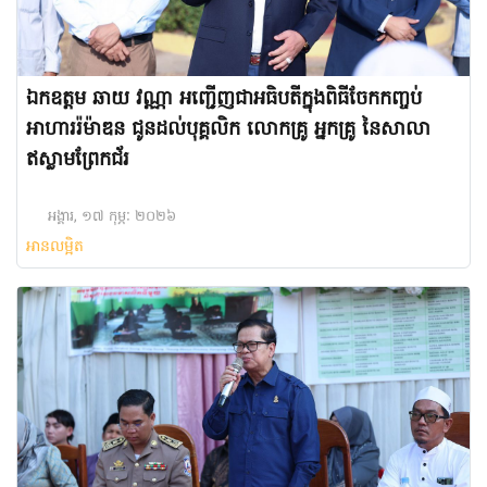
ឯកឧត្តម ឆាយ វណ្ណា អញ្ជើញ​ជាអធិបតីក្នុងពិធីចែកកញ្ចប់
អាហាររ៉ម៉ាឌន ជូនដល់បុគ្គលិក លោកគ្រូ អ្នកគ្រូ នៃសាលា
ឥស្លាមព្រែកជ័រ
អង្គារ, ១៧ កុម្ភៈ ២០២៦
អានលម្អិត