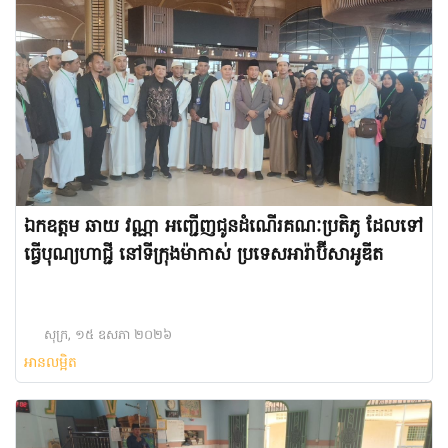
ឯកឧត្តម ឆាយ វណ្ណា អញ្ជើញជូនដំណើរគណៈប្រតិភូ ដែលទៅ
ធ្វើបុណ្យហាជ្ជី នៅទីក្រុងម៉ាកាស់ ប្រទេសអារ៉ាប៊ីសាអូឌីត
សុក្រ, ១៥ ឧសភា ២០២៦
អានលម្អិត