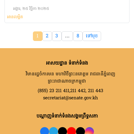
អង្គារ, ២៥ វិច្ឆិកា ២០២៥
អានលម្អិត
1
2
3
…
8
ទៅមុខ
អាសយដ្ឋាន ទំនាក់ទំនង
វិមានរដ្ឋចំការមន មហាវិថីព្រះនរោត្តម រាជធានីភ្នំពេញ
ព្រះរាជាណាចក្រកម្ពុជា
(855) 23 211 411,211 442, 211 443
secretariat@senate.gov.kh
បណ្តាញទំនាក់ទំនងសង្គមព្រឹទ្ធសភា