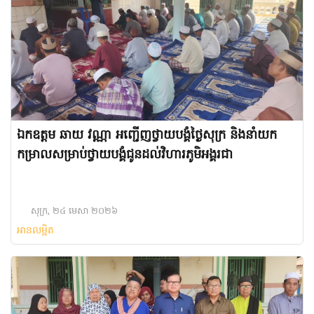
ឯកឧត្តម ឆាយ វណ្ណា អញ្ជើញ​ថ្វាយបង្គំថ្ងៃសុក្រ និងនាំយក
កម្រាលសម្រាប់ថ្វាយបង្គំជូនដល់វិហារភូមិអង្គរជា
សុក្រ, ២៤ មេសា ២០២៦
អានលម្អិត