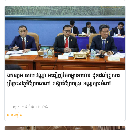
ឯកឧត្ដម ឆាយ វណ្ណា អញ្ជើញ​ចែកម្ហូបអាហារ ជូនដល់គ្រួសារ
ក្រីក្រនៅភូមិព្រែកតាពៅ សង្កាត់ព្រែកប្រា ខណ្ណច្បារអំពៅ
សុក្រ, ១៩ មិថុនា ២០២៦
អានលម្អិត