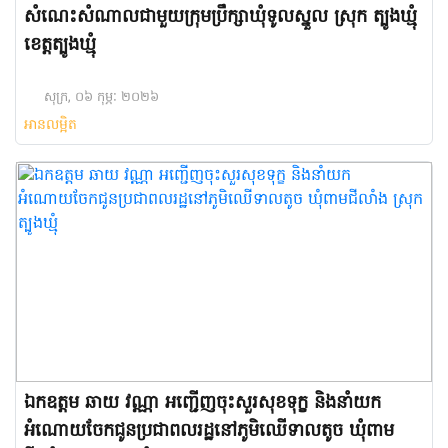
សំណេះសំណាលជាមួយក្រុមប្រឹក្សាឃុំទូលស្នួល ស្រុក ត្បូងឃ្មុំ
ខេត្តត្បូងឃ្មុំ
សុក្រ, ០៦ កុម្ភៈ ២០២៦
អានលម្អិត
ឯកឧត្តម ឆាយ វណ្ណា អញ្ជើញ​ចុះសួរសុខទុក្ខ និងនាំយក
អំណោយចែកជូនប្រជាពលរដ្ឋនៅភូមិឈើទាលតូច ឃុំពាម