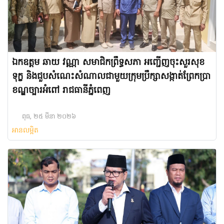
ឯកឧត្តម ឆាយ វណ្ណា សមាជិកព្រឹទ្ធសភា អញ្ជើញចុះសួរសុខ
ទុក្ខ និងជួបសំណេះសំណាលជាមួយក្រុមប្រឹក្សាសង្កាត់ព្រែកប្រា
ខណ្ឌច្បារអំពៅ រាជធានីភ្នំពេញ
ពុធ, ២៥ មីនា ២០២៦
អានលម្អិត