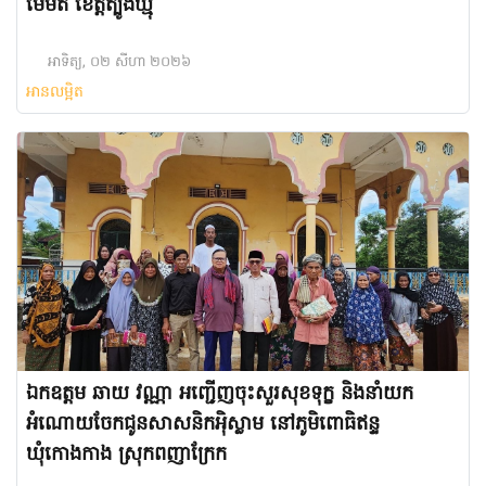
មេមត់ ខេត្តត្បូងឃ្មុំ
អាទិត្យ, ០២ សីហា ២០២៦
អានលម្អិត
ឯកឧត្តម ឆាយ វណ្ណា អញ្ជើញ​ចុះសួរសុខទុក្ខ និងនាំយក
អំណោយចែកជូនសាសនិកអ៉ិស្លាម នៅភូមិពោធិឥន្ទ
ឃុំកោងកាង ស្រុកពញាក្រែក