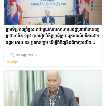
ក្រុម​មិត្តភាព​ព្រឹទ្ឋសភា​ជាមួយ​សភា​សាធារណរដ្ឋ​ប្រជាធិបតេយ្យ​
ប្រជាមានិត​ ឡាវ បាន​រៀបចំ​កិច្ច​ប្រជុំ​ក្រុម​ ក្រោមអធិបតីភាព​ឯក
ឧត្តម អាយ ខន ប្រធានក្រុម ដើម្បីពិនិត្យនិងពិភាក្សាលើបញ្ហា
ផ្សេងៗ
ច័ន្ទ, ០៦ កញ្ញា ២០២១
អានលម្អិត