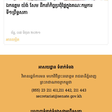
ឯកឧត្តម យ៉ង់ សែម ដឹកនាំកិច្ចប្រជុំផ្ទៃក្នុងគណៈកម្មការ
ទី១ព្រឹទ្ធសភា
ច័ន្ទ, ០៧ មិថុនា ២០២១
អានលម្អិត
អាសយដ្ឋាន ទំនាក់ទំនង
វិមានរដ្ឋចំការមន មហាវិថីព្រះនរោត្តម រាជធានីភ្នំពេញ
ព្រះរាជាណាចក្រកម្ពុជា
(855) 23 211 411,211 442, 211 443
secretariat@senate.gov.kh
បណ្តាញទំនាក់ទំនងសង្គមព្រឹទ្ធសភា