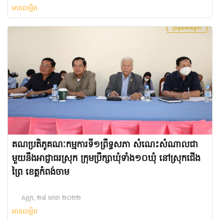
អានលម្អិត
គណប្រតិភូគណៈកម្មការទី១ព្រឹទ្ធសភា សំណេះសំណាលជា
មួយនឹងអាជ្ញាធរស្រុក ក្រុមប្រឹក្សាឃុំទាំង១០ឃុំ នៅស្រុកជើង
ព្រៃ ខេត្តកំពង់ចាម
សុក្រ, ២៨ មករា ២០២២
អានលម្អិត