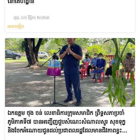
នៅគេហដ្ឋាន
ពុធ, ០១ វិច្ឆិកា ២០២៣
អានលម្អិត
ឯកឧត្តម ថុង ចន់ លេខាធិការក្រុមសមាជិក ព្រឹទ្ធសភាប្រចាំ
ភូមិភាគទី៧ បានអញ្ជើញជួបសំណេះសំណាលសួរ សុខទុក្ខ
និងចែកអំណោយជូនដល់ប្រជាពលរដ្ឋដែលមានជីវភាពខ្វះខាត
ចំនួន ១០០គ្រួសារ