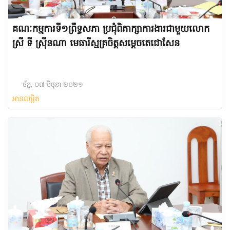
គណៈ​កម្មការ​ទី១​ព្រឹទ្ធសភា ប្រជុំ​ពិភាក្សា​ការងារ​ជាមួយ​លោក
ស្រី ទី ស្រ៊ីនណា មេធារី​ស្មគ្រ​ចិត្ត​សម្តេច​តេជោ​សែន
ច័ន្ទ, ០៧ មិថុនា ២០២១
អានលម្អិត