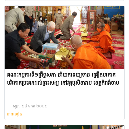
គណៈកម្មការទី១ព្រឹទ្ធសភា នាំយកទេយ្យទាន គ្រឿឧបភោគ
បរិភោគប្រគេនដល់ព្រះសង្ឃ នៅវត្តមុសិខារាម ខេត្តកំពង់ចាម
សុក្រ, ២៨ មករា ២០២២
អានលម្អិត