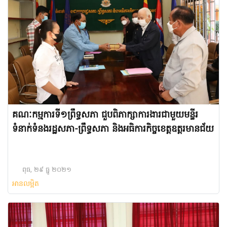
គណៈកម្មការទី១ព្រឹទ្ធសភា ជួបពិភាក្សាការងារជាមួយមន្ទីរ
ទំនាក់ទំនងរដ្ឋសភា-ព្រឹទ្ធសភា និងអធិការកិច្ចខេត្តឧត្តរមានជ័យ
ពុធ, ២៩ ធ្នូ ២០២១
អានលម្អិត