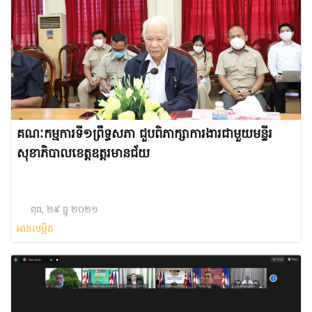
គណៈកម្មការទី១ព្រឹទ្ធសភា ជួបពិភាក្សាការងារជាមួយមន្ទីរ
សុខាភិបាលខេត្តឧត្តរមានជ័យ
ពុធ, ២៩ ធ្នូ ២០២១
អានលម្អិត