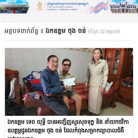
អត្ថបទពាក់ព័ន្ធ ៖
ឯកឧត្តម ថុង ចន់
(ចំនួន 12 អត្ថបទ)
ឯកឧត្តម ទេព យុទ្ធី បានអញ្ជើញសួរសុខទុក្ខ និង នាំយកថវិកា
ឧបត្ថម្ភជូនឯកឧត្តម ថុង ចន់ ដែលកំពុងសម្រាកព្យាបាលជំងឺ