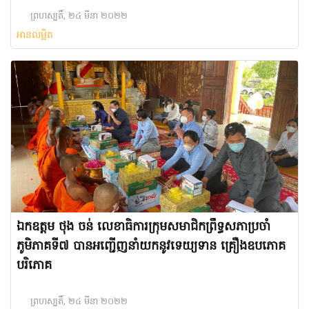
ព្រហស្បតិ៍, ២៤ មីនា ២០២២
អានលម្អិត
ឯកឧត្តម ថុង ចន់ លេខាធិការក្រុមសមាជិកព្រឹទ្ធសភាប្រចាំ
ភូមិភាគទី៧ បានអញ្ជើញនាំយកនូវទេយ្យទាន គ្រឿងឧបភោគ
បរិភោគ
ព្រហស្បតិ៍, ២៤ មីនា ២០២២