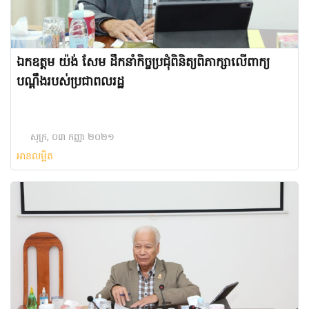
ឯកឧត្តម យ៉ង់ សែម ដឹកនាំកិច្ចប្រជុំពិនិត្យពិភាក្សាលើពាក្យ
បណ្តឹងរបស់ប្រជាពលរដ្ឋ
សុក្រ, ០៣ កញ្ញា ២០២១
អានលម្អិត