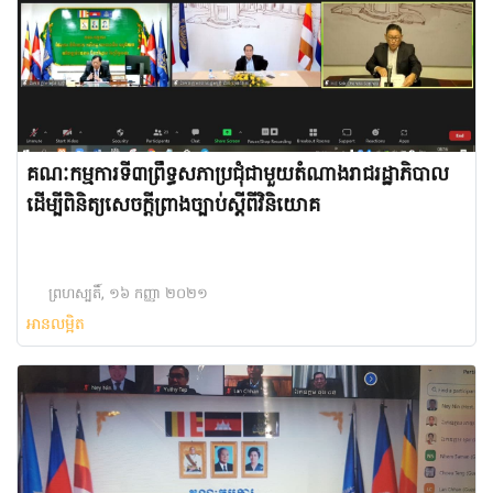
គណៈកម្មការទី៣ព្រឹទ្ធសភាប្រជុំជាមួយតំណាងរាជរដ្ឋាភិបាល
ដើម្បីពិនិត្យសេចក្តីព្រាងច្បាប់ស្តីពីវិនិយោគ
ព្រហស្បតិ៍, ១៦ កញ្ញា ២០២១
អានលម្អិត