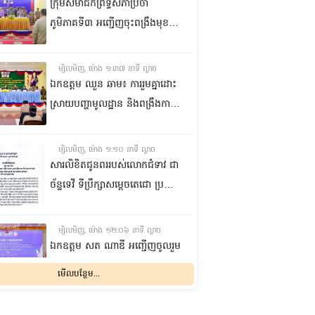
កំពង់ចាម
ក្រុមសមាជិកព្រឹទ្ធសភាប្រចាំ
ភូមិភាគទី៣ អញ្ជើញចុះពង្រឹងមុខងារ
តំណាងរបស់ខ្លួន ការពារសិទ្ធិ
និងផលប្រយោជន៍ជូនក្រុមប្រឹក្សាឃុំ
ម្សិលមិញ, ម៉ោង ១:៣៧ នាទី ល្ងាច
និងប្រជាពលរដ្ឋនៅស្រុកកណ្តាល
ឯកឧត្តម ឈួន ឆាម៖ ការរួមគ្នាដោះ
ស្ទឹង ខេត្តកណ្តាល
ស្រាយបញ្ហាមូលដ្ឋាន និងពង្រឹងការ
ផ្តល់សេវាសាធារណៈ គឺជាកត្តាសំខាន់
ក្នុងការលើកកម្ពស់ជីវភាពប្រជា
ម្សិលមិញ, ម៉ោង ១:១០ នាទី ល្ងាច
ពលរដ្ឋ
សារលិខិតជូនពររបស់លោកជំទាវ ជា
ច័ន្ទទេវី ទីប្រឹក្សា​សម្តេចតេជោ ប្រធាន
ព្រឹទ្ធសភា គោរពជូន សម្តេចអគ្គមហា
សេនាបតីតេជោ ហ៊ុន សែន ប្រធាន
ម្សិលមិញ, ម៉ោង ១២:០៦ នាទី ល្ងាច
ព្រឹទ្ធសភា និងជាប្រធានក្រុមឧត្តម
ឯកឧត្ដម សត ណាឌី អញ្ជើញចូលរួម
ប្រឹក្សាផ្ទាល់ព្រះមហាក្សត្រ នៃ
ក្នុងពិធីបើកកិច្ចប្រជុំរដ្ឋមន្ត្រីលើវិស័យ
មើលបន្ថែម...
ព្រះរាជាណាចក្រកម្ពុជា ក្នុងឱកាសដ៏
មុខងារសាធារណៈអាស៊ាន
មង្គលសួស្តីសិរីបវរមហាប្រសើរថ្លៃ
លើកទី២៣ និងអាស៊ានបូកបី
ម្សិលមិញ, ម៉ោង ១០:៤៨ នាទី ព្រឹក