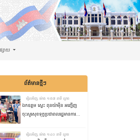
ពផ្សាយ
ព័ត៌មានថ្មីៗ
ម្សិលមិញ, ម៉ោង ១:៥៧ នាទី ល្ងាច
ឯកឧត្តម ស្លេះ ពុនយ៉ាមុីន អញ្ជើញ
ចុះសួរសុខទុក្ខប្រជាពលរដ្ឋមានការ
ខ្វះខាតចំនួនពីរគ្រួសារ នៅភូមិរកា
ក្រោម សង្កាត់សំបួរមាស ក្រុង
ម្សិលមិញ, ម៉ោង ១:៤០ នាទី ល្ងាច