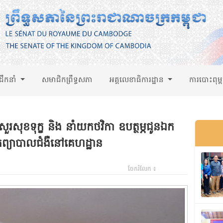
់ដឹកនាំ
សមាជិកព្រឹទ្ធសភា
អគ្គលេខាធិការដ្ឋាន
ការបោះពុម្
ួរសុខទុក្ខ និង នាំយកថវិកា ឧបត្ថម្ភជូនឯក
កព្យាបាលជំងឺនៅគេហដ្ឋាន
ចែករំលែក ៖