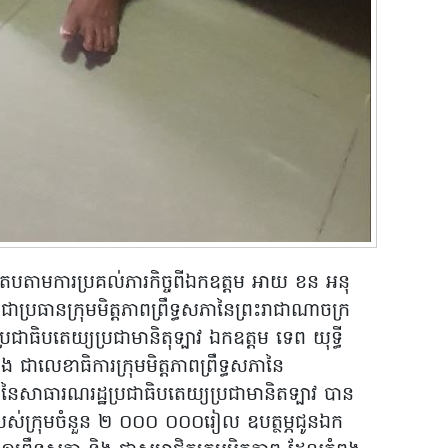
បតាមការប្រគល់ភារកិច្ចពីឯកឧត្តម អាយ ខន អនុ
ជាប្រធានក្រុមមិត្តភាពព្រឹទ្ធសភានៃព្រះរាជាណាចក្រ
រជាធិបតេយ្យប្រជាមានិតុទ្បាវ ឯកឧត្តម ទេព យុទ្ធី
 ជាលេខាធិការក្រុមមិត្តភាពព្រឹទ្ធសភានៃ
ានៃសាធារណរដ្ឋប្រជាធិបតេយ្យប្រជាមានិតទ្បាវ បាន
ារបស់ក្រុមចំនួន ២ ០០០ ០០០រៀល ឧបត្ថម្ភជូនឯក