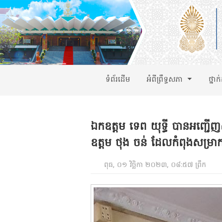
ទំព័រដើម
អំពីព្រឹទ្ធសភា
ថ្នាក
ឯកឧត្តម ទេព យុទ្ធី បានអញ្ជើញស
ឧត្តម ថុង ចន់ ដែលកំពុងសម្រា
ពុធ, ០១ វិច្ឆិកា ២០២៣, ០៨:៥៧ ព្រឹក