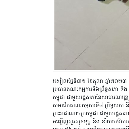
រសៀលថ្ងៃទី៣១ ខែតុលា ឆ្នាំ២០២៣ ត
ប្រធានគណៈកម្មការទី៦ព្រឹទ្ធសភា និង 
កម្ពុជា ជាមួយរដ្ឋសភានៃសាធារណរដ្ឋប្
សមាជិកគណៈកម្មការទី៨ ព្រឹទ្ធសភា និង
ព្រះរាជាណាចក្រកម្ពុជា ជាមួយរដ្ឋសភ
អញ្ជើញសួរសុខទុក្ខ និង នាំយកថវិក