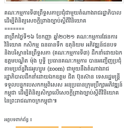
គណៈកម្មការទី៣ព្រឹទ្ធសភាប្រជុំជាមួយតំណាងរាជរដ្ឋាភិបាល
ដើម្បីពិនិត្យសេចក្តីព្រាងច្បាប់ស្តីពីវិនិយោគ
=======
នាព្រឹកថ្ងៃទី១៦ ខែកញ្ញា ឆ្នាំ២០២១ គណៈកម្មការផែនការ
វិនិយោគ កសិកម្ម ធនធានទឹក ឧតុនិយម អភិវឌ្ឍន៍ជនបទ
និងបរិស្ថាននៃព្រឹទ្ធសភា (គណៈកម្មការទី៣) ដឹកនាំដោយឯក
ឧត្តមបណ្ឌិត ម៉ុង ប្ញទ្ធី ប្រធានគណៈកម្មការ បានអញ្ជើញប្រជុំ
តាមប្រព័ន្ធវីដេអូហ្សូម (zoom) ជាមួយនឹងតំណាងរាជ
រដ្ឋាភិបាលដឹកនាំដោយឯកឧត្តម ជិត ប៊ុនស៊ាន ទេសរដ្ឋមន្ត្រី
ទទួលបន្ទុកបេសកកម្មពិសេស អនុប្រធានក្រុមប្រឹក្សាអភិវឌ្ឍន៍
កម្ពុជា ដើម្បីពិនិត្យសិក្សាលើសេចក្ដីព្រាងច្បាប់ស្តីពីវិនិយោគ
នៃព្រះរាជណាចក្រកម្ពុជា៕
អត្ថបទពាក់ព័ន្ធ ៖