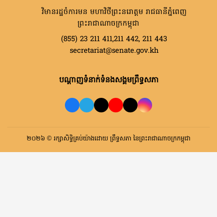
វិមានរដ្ឋចំការមន មហាវិថីព្រះនរោត្តម រាជធានីភ្នំពេញ
ព្រះរាជាណាចក្រកម្ពុជា
(855) 23 211 411,211 442, 211 443
secretariat@senate.gov.kh
បណ្តាញទំនាក់ទំនងសង្គមព្រឹទ្ធសភា
២០២៦ © រក្សាសិទ្ធិគ្រប់យ៉ាងដោយ ព្រឹទ្ធសភា នៃព្រះរាជាណាចក្រកម្ពុជា