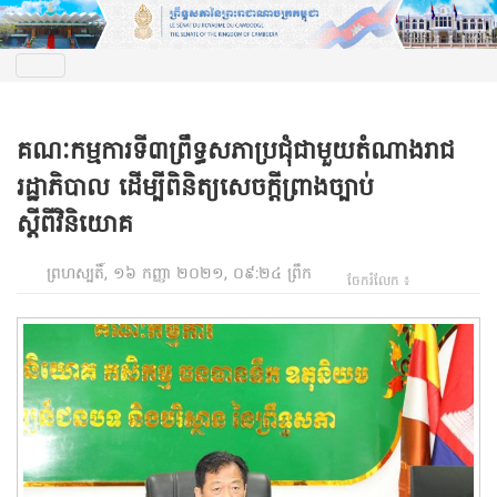
គណៈកម្មការទី៣ព្រឹទ្ធសភាប្រជុំជាមួយតំណាងរាជ
រដ្ឋាភិបាល ដើម្បីពិនិត្យសេចក្តីព្រាងច្បាប់
ស្តីពីវិនិយោគ
ព្រហស្បតិ៍, ១៦ កញ្ញា ២០២១, ០៩:២៤ ព្រឹក
ចែករំលែក ៖