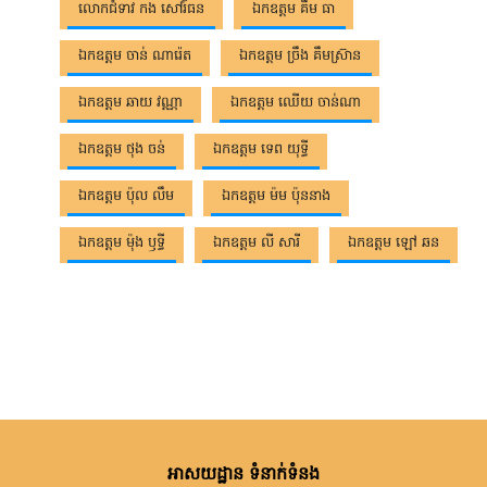
លោកជំទាវ កង សៅរ៍ធន
ឯកឧត្តម គឹម ធា
ឯកឧត្តម ចាន់ ណារ៉េត
ឯកឧត្តម ច្រឹង គឹមស្រ៊ាន
ឯកឧត្តម ឆាយ វណ្ណា
ឯកឧត្តម ឈើយ ចាន់ណា
ឯកឧត្តម ថុង ចន់
ឯកឧត្តម ទេព យុទ្ធី
ឯកឧត្តម​ ប៉ុល លឹម
ឯកឧត្តម ម៉ម ប៉ុននាង
ឯកឧត្តម ម៉ុង ឫទ្ធី
ឯកឧត្តម លី សារី
ឯកឧត្តម ឡៅ​ ឆន
អាសយដ្ឋាន ទំនាក់ទំនង